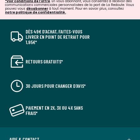
*Voir conditions de l'offre
. En vous abonnant, vous consentez à recevoir des
communications commerciales personnalisées de la part de La Redoute. Vous
pouvez vous
désabonner
à tout moment. Pour en savoir plus, consultez
notre politique de confidentialité.
DÈS 49€ D’ACHAT, FAITES-VOUS
LIVRER EN POINT DE RETRAIT POUR
1,95€*
RETOURS GRATUITS*
30 JOURS POUR CHANGER D'AVIS*
PAIEMENT EN 2X, 3X OU 4X SANS
FRAIS*
AIDE & CONTACT