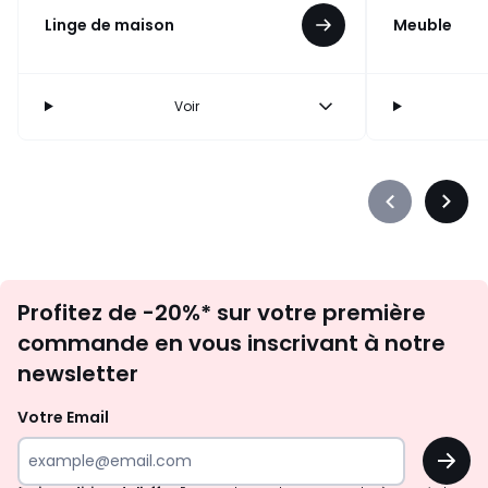
Linge de maison
Meuble
Voir
Précédent
Suiva
-
-
défiler
défile
à
à
Inscription
gauche
droit
Profitez de -20%* sur votre première
newsletter
commande en vous inscrivant à notre
newsletter
Votre Email
OK