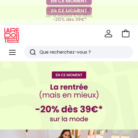
-30€ tous les 100€*
EN CE MOMENT
sur le meuble & la déco
-20% dès 39€*
sur la mode
Voir
mon
La
panie
Redoute
Menu
Rechercher
Derniers
J'en
profite
articles
vus