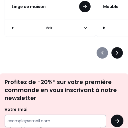
Linge de maison
Meuble
Voir
Précédent
Suiva
-
-
défiler
défile
à
à
Inscription
gauche
droit
Profitez de -20%* sur votre première
newsletter
commande en vous inscrivant à notre
newsletter
Votre Email
OK