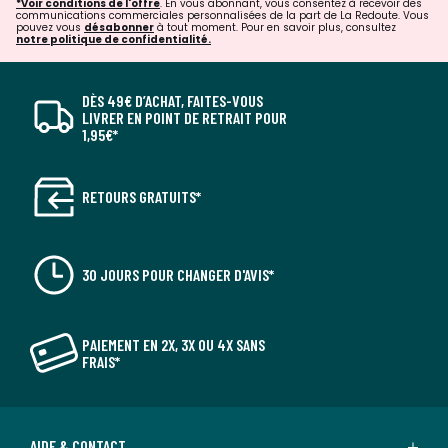
*Voir conditions de l'offre
. En vous abonnant, vous consentez à recevoir des
communications commerciales personnalisées de la part de La Redoute. Vous
pouvez vous
désabonner
à tout moment. Pour en savoir plus, consultez
notre politique de confidentialité.
DÈS 49€ D’ACHAT, FAITES-VOUS
LIVRER EN POINT DE RETRAIT POUR
1,95€*
RETOURS GRATUITS*
30 JOURS POUR CHANGER D'AVIS*
PAIEMENT EN 2X, 3X OU 4X SANS
FRAIS*
AIDE & CONTACT