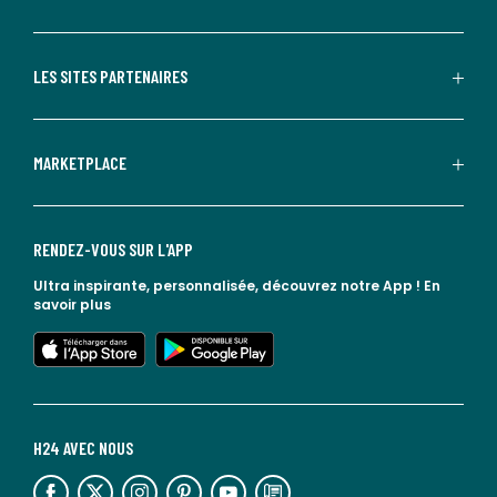
LES SITES PARTENAIRES
MARKETPLACE
RENDEZ-VOUS SUR L'APP
Ultra inspirante, personnalisée, découvrez notre App !
En
savoir plus
lien vers l'app store
lien vers google play
H24 AVEC NOUS
lien vers l'espace réseaux sociaux
lien vers l'espace réseaux sociaux
lien vers l'espace réseaux sociaux
lien vers l'espace réseaux sociaux
lien vers l'espace réseaux sociaux
lien vers le blog la redoute