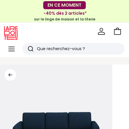
-30€ tous les 100€*
EN CE MOMENT
sur le meuble & la déco
-40% dès 2 articles*
sur le linge de maison et la literie
Voir
mon
La
panie
Redoute
Menu
Rechercher
Derniers
articles
vus