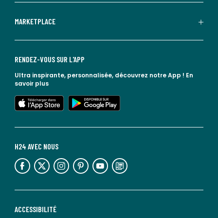
MARKETPLACE
RENDEZ-VOUS SUR L'APP
Ultra inspirante, personnalisée, découvrez notre App !
En
savoir plus
lien vers l'app store
lien vers google play
H24 AVEC NOUS
lien vers l'espace réseaux sociaux
lien vers l'espace réseaux sociaux
lien vers l'espace réseaux sociaux
lien vers l'espace réseaux sociaux
lien vers l'espace réseaux sociaux
lien vers le blog la redoute
ACCESSIBILITÉ