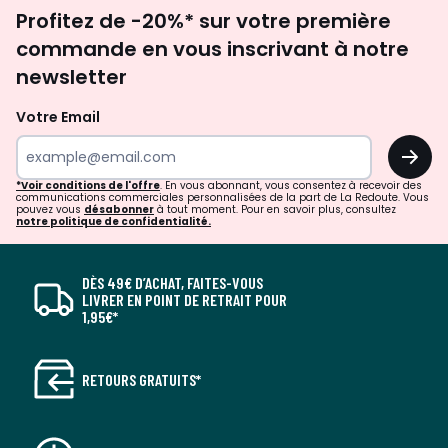
Inscription
Profitez de -20%* sur votre première
newsletter
commande en vous inscrivant à notre
newsletter
Votre Email
OK
*Voir conditions de l'offre
. En vous abonnant, vous consentez à recevoir des
communications commerciales personnalisées de la part de La Redoute. Vous
pouvez vous
désabonner
à tout moment. Pour en savoir plus, consultez
notre politique de confidentialité.
DÈS 49€ D’ACHAT, FAITES-VOUS
LIVRER EN POINT DE RETRAIT POUR
1,95€*
RETOURS GRATUITS*