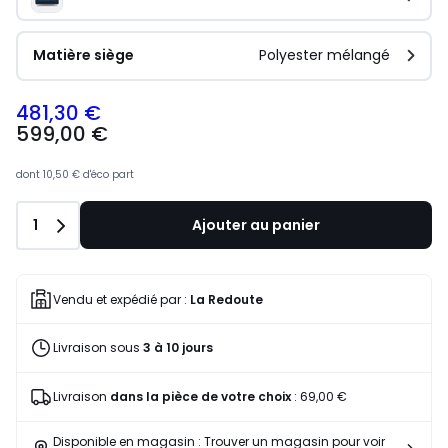
Matière siège
Polyester mélangé
481,30 €
599,00 €
dont
10,50 €
d'éco part
Quantité
1
Ajouter au panier
Vendu et expédié par :
La Redoute
Livraison sous
3 à 10 jours
Livraison
dans la pièce de votre choix
:
69,00 €
Disponible en magasin : Trouver un magasin pour voir