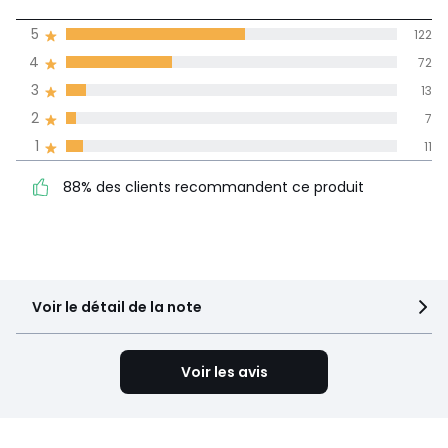
(225)
moyenne des avis
5
122
dans toutes les
4
72
langues
3
13
Informations,
2
7
La Redoute s'engage
1
11
88% des clients
5
122
recommandent ce produit
4
72
88% des clients recommandent ce produit
3
13
2
7
1
11
Voir le détail de la note
Voir les avis