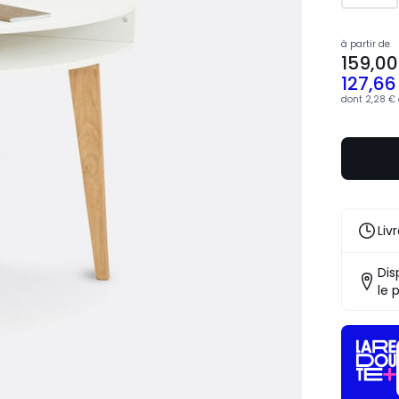
à partir de
159,00
127,66
dont
2,28 €
Liv
Dis
le 