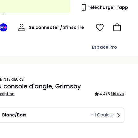
erie
Télécharger l'app
Mon
Se connecter / S'inscrire
Mon
Voir
Voir
compte
espace
mes
mon
La
favoris
panier
Espace Pro
Redoute
+
E INTERIEURS
 console d'angle, Grimsby
scription
4,4
/5
316 avis
Blanc/Bois
+
1
Couleur
ité