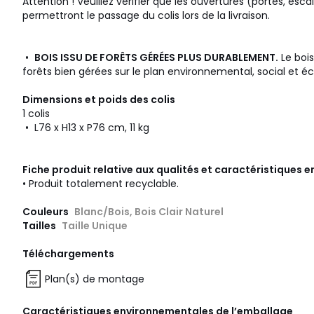
Attention ! Veuillez vérifier que les ouvertures (portes, esca
permettront le passage du colis lors de la livraison.
•
BOIS ISSU DE FORÊTS GÉRÉES PLUS DURABLEMENT.
Le bois
forêts bien gérées sur le plan environnemental, social et 
Dimensions et poids des colis
1 colis
• L76 x H13 x P76 cm, 11 kg
Fiche produit relative aux qualités et caractéristiques
• Produit totalement recyclable.
Couleurs
Blanc/Bois, Bois Clair Naturel
Tailles
Taille Unique
Téléchargements
Plan(s) de montage
Caractéristiques environnementales de l’emballage