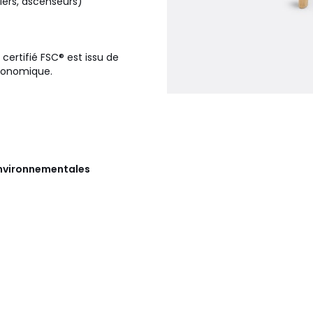
liers, ascenseurs)
 certifié FSC® est issu de
économique.
 environnementales