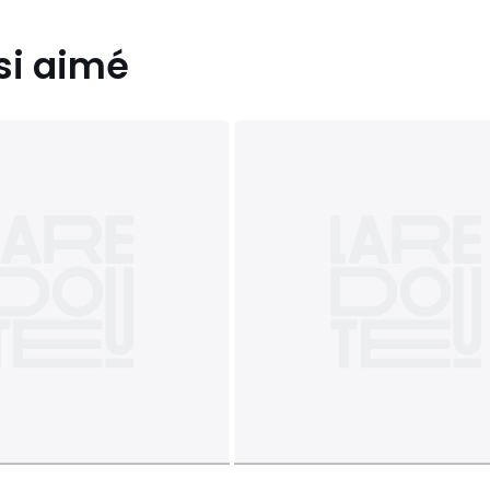
si aimé