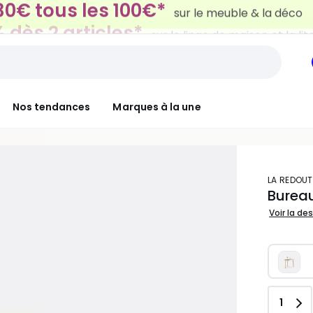
 dès 2 articles*
sur le linge de maison et la lit
Nos tendances
Marques à la une
LA REDOUT
Bureau
Voir la de
Quant
1