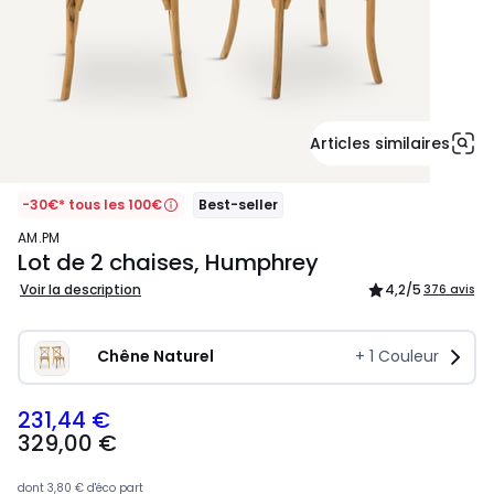
Articles similaires
-30€* tous les 100€
Best-seller
AM.PM
Lot de 2 chaises, Humphrey
Voir la description
4,2
/5
376 avis
Chêne Naturel
+
1
Couleur
231,44 €
329,00
329,00 €
€
souscrivez
à
dont
3,80 €
d'éco part