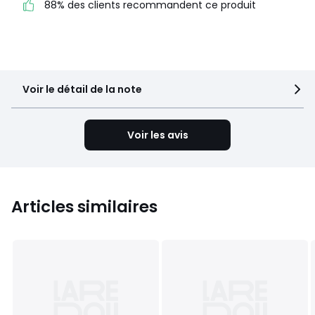
4
128
88% des clients recommandent ce produit
3
36
2
13
1
15
Voir le détail de la note
Voir les avis
Articles similaires