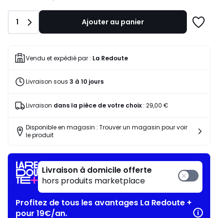
notre
programme
Quantité
1
Ajouter au panier
pour
Ajoute
payer
à
à
une
la
liste
Vendu et expédié par :
La Redoute
place
231,44
Livraison sous
3 à 10 jours
€.
Livraison
dans la pièce de votre choix
:
29,00 €
Disponible en magasin : Trouver un magasin pour voir
le produit
Livraison à domicile offerte
hors produits marketplace
Profitez de tous les avantages La Redoute +
pour 19€/an.