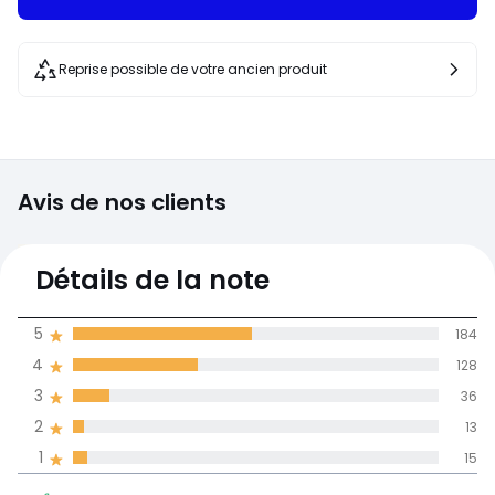
Reprise possible de votre ancien produit
Avis de nos clients
4,2
Détails de la note
(376)
moyenne des avis
5
184
dans toutes les
4
128
langues
3
36
Informations,
2
13
La Redoute s'engage
1
15
88% des clients
5
184
recommandent ce produit