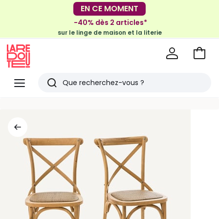
EN CE MOMENT
-30€ tous les 100€*
-40% dès 2 articles*
sur le meuble & la déco
sur le linge de maison et la literie
Voir
mon
La
panie
Redoute
Menu
Rechercher
Derniers
articles
vus