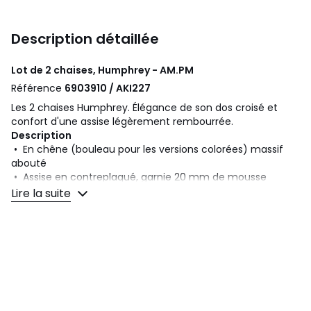
Description détaillée
Lot de 2 chaises, Humphrey - AM.PM
Référence
6903910 / AKI227
Les 2 chaises Humphrey. Élégance de son dos croisé et
confort d'une assise légèrement rembourrée.
Description
• En chêne (bouleau pour les versions colorées) massif
abouté
• Assise en contreplaqué, garnie 20 mm de mousse
25kg/m3
Lire la suite
• Galette en rotin
• Finition vernis nitrocellulosique
• Arêtes essuyées
Dimensions
• L49 x H89 x P53 cm
• Assise : L44,5 x H46 x P41,5 cm