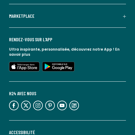
MARKETPLACE
RENDEZ-VOUS SUR L'APP
Ultra inspirante, personnalisée, découvrez notre App !
En
savoir plus
lien vers l'app store
lien vers google play
H24 AVEC NOUS
lien vers l'espace réseaux sociaux
lien vers l'espace réseaux sociaux
lien vers l'espace réseaux sociaux
lien vers l'espace réseaux sociaux
lien vers l'espace réseaux sociaux
lien vers le blog la redoute
ACCESSIBILITÉ