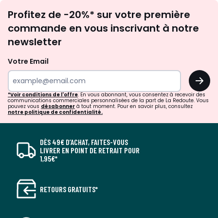
Inscription
Profitez de -20%* sur votre première
newsletter
commande en vous inscrivant à notre
newsletter
Votre Email
OK
*Voir conditions de l'offre
. En vous abonnant, vous consentez à recevoir des
communications commerciales personnalisées de la part de La Redoute. Vous
pouvez vous
désabonner
à tout moment. Pour en savoir plus, consultez
notre politique de confidentialité.
DÈS 49€ D’ACHAT, FAITES-VOUS
LIVRER EN POINT DE RETRAIT POUR
1,95€*
RETOURS GRATUITS*