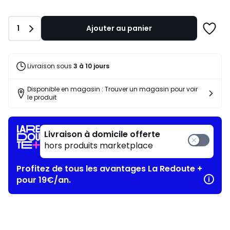
souscrivez
à
notre
Quantité
1
Ajouter au panier
programme
Ajoute
pour
à
payer
une
à
liste
Livraison sous
3 à 10 jours
la
place
Disponible en magasin : Trouver un magasin pour voir
132,99
le produit
€.
Livraison à domicile offerte
hors produits marketplace
Profitez de tous les avantages La Redoute +
pour 19€/an.