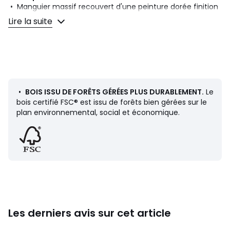
• Manguier massif recouvert d'une peinture dorée finition
vieillie.
Lire la suite
• Décor perles
• 2 platines pour la fixation murale (vis et chevilles non
fournies)
Dimensions
• Largeur : 90 cm
• Hauteur : 120 cm
•
BOIS ISSU DE FORÊTS GÉRÉES PLUS DURABLEMENT.
Le
• Épaisseur : 2,5 cm
bois certifié FSC® est issu de forêts bien gérées sur le
plan environnemental, social et économique.
Livraison
Ce produit est vendu monté. Il sera livré chez vous, sur
rendez-vous.
Attention ! Veuillez vérifier que les ouvertures (portes,
escaliers, ascenseurs) permettront le passage du colis.
Dimensions et poids des colis
Les derniers avis sur cet article
1 colis
• L133 x H14 x P103 cm, 19,45 kg