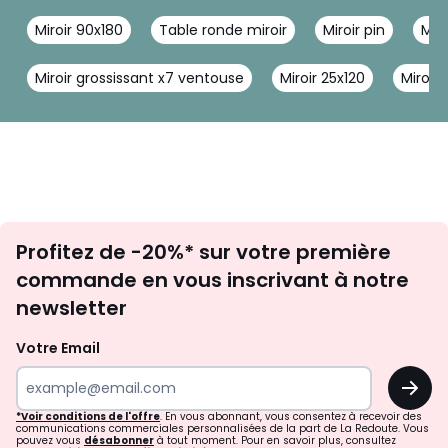
Miroir 90x180
Table ronde miroir
Miroir pin
Miro
Miroir grossissant x7 ventouse
Miroir 25x120
Miroir 
Inscription
Profitez de -20%* sur votre première
newsletter
commande en vous inscrivant à notre
newsletter
Votre Email
OK
*Voir conditions de l'offre
. En vous abonnant, vous consentez à recevoir des
communications commerciales personnalisées de la part de La Redoute. Vous
pouvez vous
désabonner
à tout moment. Pour en savoir plus, consultez