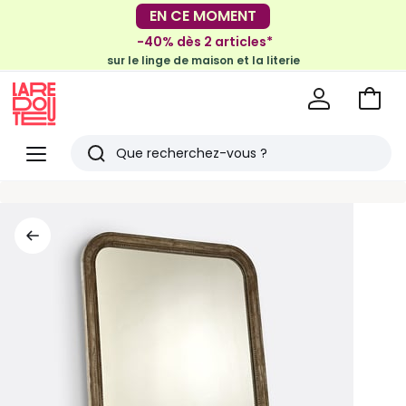
EN CE MOMENT
-30€ tous les 100€*
sur le meuble & la déco
-40% dès 2 articles*
sur le linge de maison et la literie
Voir
mon
La
panie
Redoute
Menu
Rechercher
Derniers
articles
vus