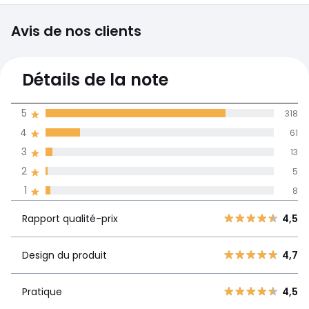
Avis de nos clients
4,7
Détails de la note
(405)
moyenne des avis
5
318
dans toutes les
4
61
langues
3
13
Informations,
2
5
La Redoute s'engage
1
8
Rapport
5
318
4,5
qualité-prix
4
61
Rapport qualité-prix
4,5
3
13
Design du
4,7
2
Design du produit
4,7
5
produit
1
8
Pratique
4,5
Pratique
4,5