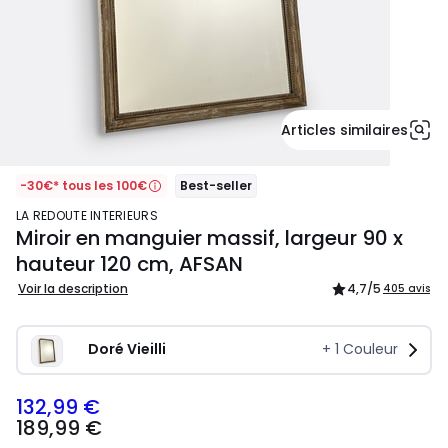
Articles similaires
-30€* tous les 100€
Best-seller
LA REDOUTE INTERIEURS
Miroir en manguier massif, largeur 90 x
hauteur 120 cm, AFSAN
Voir la description
4,7
/5
405 avis
Doré Vieilli
+
1
Couleur
132,99 €
189,99
189,99 €
€