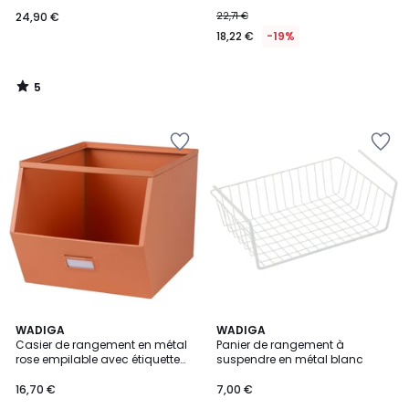
VALIO
24,90 €
22,71 €
18,22 €
-19%
5
/
5
WADIGA
WADIGA
Casier de rangement en métal
Panier de rangement à
rose empilable avec étiquette
suspendre en métal blanc
32x23x21cm
16,70 €
7,00 €