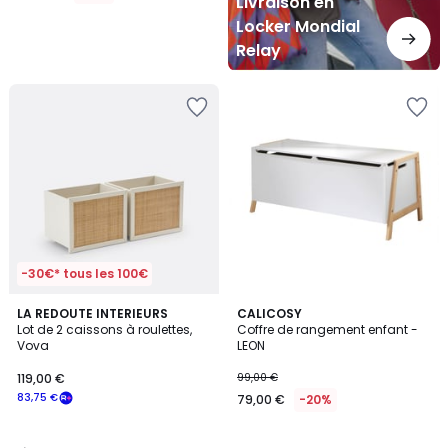
Livraison en
Locker Mondial
Relay
-30€* tous les 100€
5
LA REDOUTE INTERIEURS
CALICOSY
/
Lot de 2 caissons à roulettes,
Coffre de rangement enfant -
5
Vova
LEON
119,00 €
99,00 €
83,75 €
79,00 €
-20%