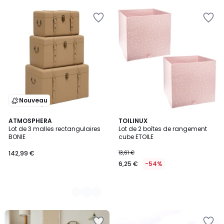
Nouveau
2
ATMOSPHERA
TOILINUX
Lot de 3 malles rectangulaires
Lot de 2 boîtes de rangement
Couleurs
BONIE
cube ETOILE
142,99 €
13,61 €
6,25 €
-54%