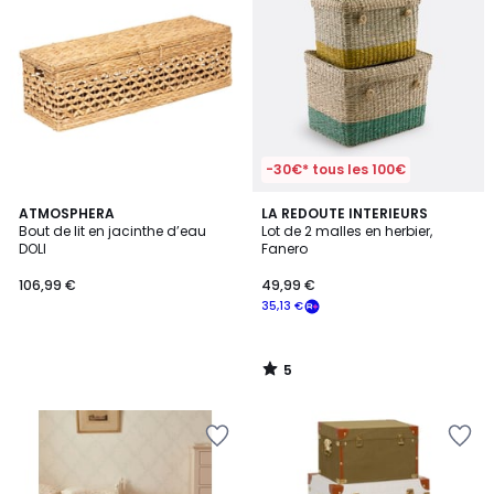
-30€* tous les 100€
5
ATMOSPHERA
LA REDOUTE INTERIEURS
/
Bout de lit en jacinthe d’eau
Lot de 2 malles en herbier,
5
DOLI
Fanero
106,99 €
49,99 €
35,13 €
5
/
5