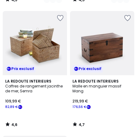
/
/
5
5
Prix exclusif
Prix exclusif
4,6
4,7
LA REDOUTE INTERIEURS
LA REDOUTE INTERIEURS
/ 5
/ 5
Coffres de rangement jacinthe
Malle en manguier massif
de mer, Semra
Mang
109,99 €
219,99 €
82,89 €
176,56 €
4,6
4,7
/
/
5
5