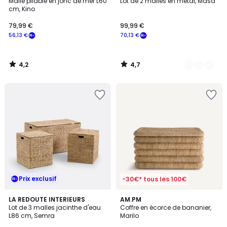
/ 5
/ 5
Malle pliable en jonc de mer L60
Lot de 2 malles en métal, Masa
Couleurs
cm, Kino
79,99 €
99,99 €
56,13 €
70,13 €
4,2
4,7
/
/
5
5
Prix exclusif
-30€* tous les 100€
4,5
2
LA REDOUTE INTERIEURS
AM.PM
/ 5
/
Lot de 3 malles jacinthe d'eau
Coffre en écorce de bananier,
5
L86 cm, Semra
Marilo