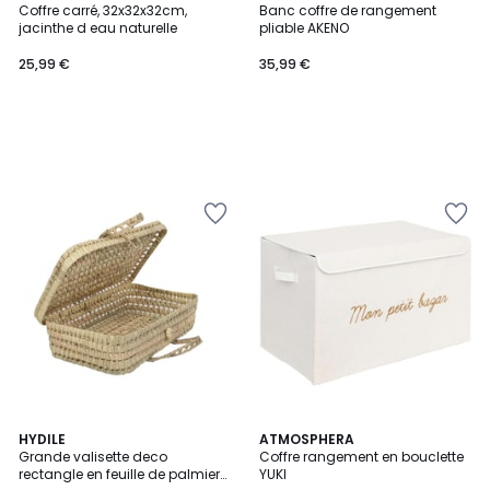
Coffre carré, 32x32x32cm,
Banc coffre de rangement
jacinthe d eau naturelle
pliable AKENO
25,99 €
35,99 €
5
HYDILE
ATMOSPHERA
/
Grande valisette deco
Coffre rangement en bouclette
5
rectangle en feuille de palmier
YUKI