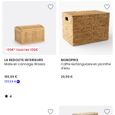
-30€* tous les 100€
4
LA REDOUTE INTERIEURS
MONOPRIX
/
Malle en cannage, Waska
Coffre rectangulaire en jacinthe
5
d'eau
189,99 €
29,99 €
133,34 €
4
/
5