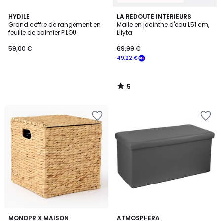
5
HYDILE
LA REDOUTE INTERIEURS
/
Grand coffre de rangement en
Malle en jacinthe d'eau L51 cm,
5
feuille de palmier PILOU
Lilyta
59,00 €
69,99 €
49,22 €
5
/
5
MONOPRIX MAISON
ATMOSPHERA