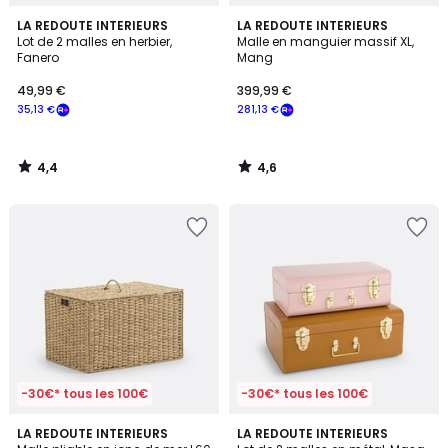
4,4
4,6
LA REDOUTE INTERIEURS
LA REDOUTE INTERIEURS
/ 5
/ 5
Lot de 2 malles en herbier,
Malle en manguier massif XL,
Fanero
Mang
49,99 €
399,99 €
35,13 €
281,13 €
4,4
4,6
/
/
5
5
-30€* tous les 100€
-30€* tous les 100€
4,2
4,7
LA REDOUTE INTERIEURS
2
LA REDOUTE INTERIEURS