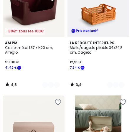
Prix exclusif
-30€* tous les 100€
4,5
3,4
4
AM.PM
5
LA REDOUTE INTERIEURS
/ 5
/ 5
Casier métal L37 x H20 cm,
Malle/cagette pliable 34x24,8
Couleurs
Couleurs
Arreglo
cm, Cageta
59,00 €
12,99 €
41,42 €
7,84 €
4,5
3,4
/
/
5
5