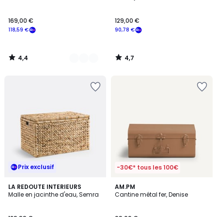
169,00
169,00 €
129,00 €
€
118,59 €
90,78 €
souscrivez
à
notre
4,4
4,7
programme
/
/
5
5
pour
payer
à
la
place
118,59
€.
Prix exclusif
-30€* tous les 100€
4,4
4,5
LA REDOUTE INTERIEURS
2
AM.PM
/ 5
/ 5
Malle en jacinthe d'eau, Semra
Cantine métal fer, Denise
Couleurs