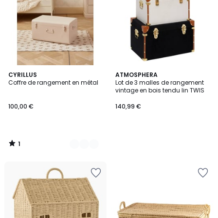
1
4
CYRILLUS
ATMOSPHERA
/
Coffre de rangement en métal
Lot de 3 malles de rangement
Couleurs
5
vintage en bois tendu lin TWIS
100,00 €
140,99 €
1
/
5