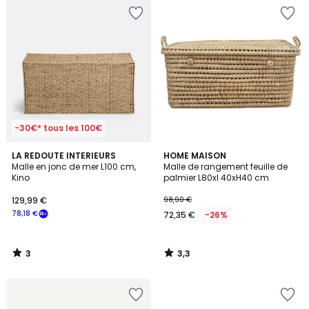
-30€* tous les 100€
3
3,3
LA REDOUTE INTERIEURS
HOME MAISON
/
/ 5
Malle en jonc de mer L100 cm,
Malle de rangement feuille de
5
Kino
palmier L80xl 40xH40 cm
129,99 €
98,90 €
78,18 €
72,35 €
-26%
3
3,3
/
/
5
5