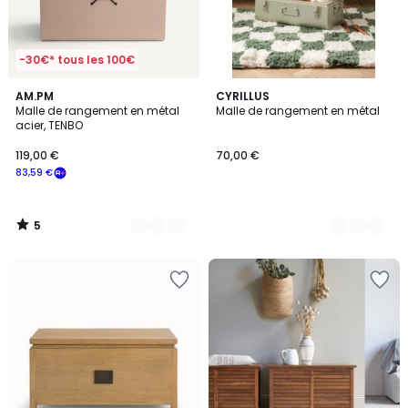
-30€* tous les 100€
5
3
AM.PM
4
CYRILLUS
/
Malle de rangement en métal
Malle de rangement en métal
Couleurs
Couleurs
5
acier, TENBO
119,00 €
70,00 €
83,59 €
5
/
5