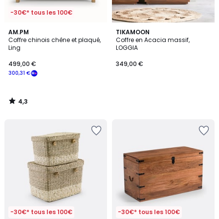
-30€* tous les 100€
4,3
AM.PM
TIKAMOON
/ 5
Coffre chinois chêne et plaqué,
Coffre en Acacia massif,
Ling
LOGGIA
499,00 €
349,00 €
300,31 €
4,3
/
5
-30€* tous les 100€
-30€* tous les 100€