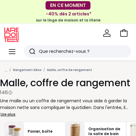
-40% dès 2 articles*
EN CE MOMENT
sur le linge de maison et la literie
-30€ tous les 100€*
sur le meuble & la déco
Voir
mon
La
panie
Redoute
Menu
Rechercher
Derniers
...
articles
Rangement déco
Malle, coffre de rangement
Malle, coffre de rangement
vus
146
Une malle ou un coffre de rangement vous aide à garder la
maison nette sans compliquer le quotidien. Dans l'entrée, il
accueille chaussures, sacs ou accessoires de saison. Dans le
Lire plus
salon, il range plaids, jeux ou magazines tout en servant de
table d'appoint. Dans une chambre, il trouve facilement sa
Organisation de
Panier, boîte
place au pied du lit pour les draps, coussins ou vêtements.
la salle de bain