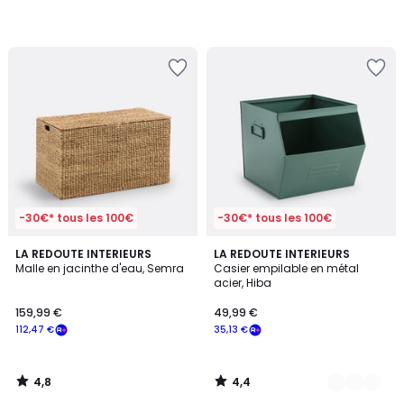
-30€* tous les 100€
-30€* tous les 100€
4,8
4,4
LA REDOUTE INTERIEURS
5
LA REDOUTE INTERIEURS
/ 5
/ 5
Malle en jacinthe d'eau, Semra
Casier empilable en métal
Couleurs
acier, Hiba
159,99 €
49,99 €
112,47 €
35,13 €
4,8
4,4
/
/
5
5