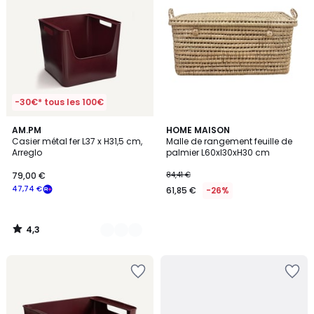
-30€* tous les 100€
4,3
5
AM.PM
HOME MAISON
/ 5
Casier métal fer L37 x H31,5 cm,
Malle de rangement feuille de
Couleurs
Arreglo
palmier L60xl30xH30 cm
79,00 €
84,41 €
47,74 €
61,85 €
-26%
4,3
/
5