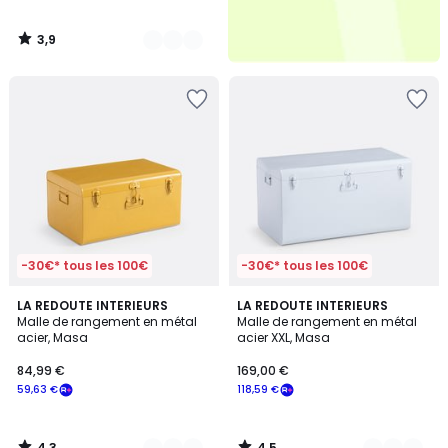
3,9
/
5
-30€* tous les 100€
-30€* tous les 100€
4,3
4,5
4
LA REDOUTE INTERIEURS
5
LA REDOUTE INTERIEURS
/ 5
/ 5
Malle de rangement en métal
Malle de rangement en métal
Couleurs
Couleurs
acier, Masa
acier XXL, Masa
84,99 €
169,00 €
59,63 €
118,59 €
4,3
4,5