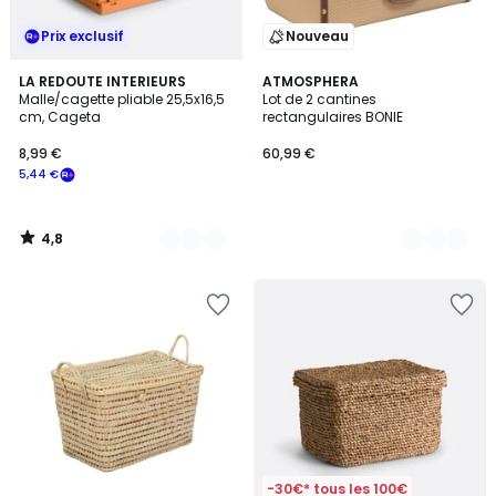
Prix exclusif
Nouveau
4,8
3
LA REDOUTE INTERIEURS
2
ATMOSPHERA
/ 5
Malle/cagette pliable 25,5x16,5
Lot de 2 cantines
Couleurs
Couleurs
cm, Cageta
rectangulaires BONIE
8,99 €
60,99 €
5,44 €
4,8
/
5
-30€* tous les 100€