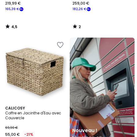
219,99 €
259,00 €
165,39 €
182,26 €
4,5
2
/
/
5
5
Nouveau
!
Livraison
en
Locker
Mondial
Relay
CALICOSY
Coffre en Jacinthe d'Eau avec
Couvercle
69,90 €
Nouveau !
55,00 €
-21%