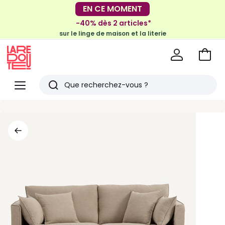
-30€ tous les 100€*
EN CE MOMENT
sur le meuble & la déco
-40% dès 2 articles*
sur le linge de maison et la literie
Voir
mon
La
panie
Redoute
Menu
Rechercher
Derniers
articles
vus