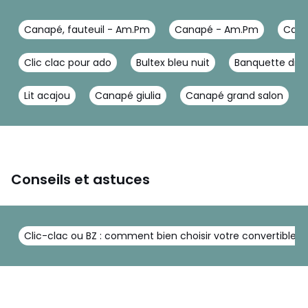
Canapé, fauteuil - Am.Pm
Canapé - Am.Pm
Cana
Clic clac pour ado
Bultex bleu nuit
Banquette divan
Lit acajou
Canapé giulia
Canapé grand salon
Conseils et astuces
Clic-clac ou BZ : comment bien choisir votre convertible ?