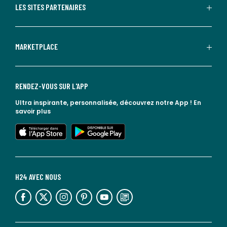
LES SITES PARTENAIRES
MARKETPLACE
RENDEZ-VOUS SUR L'APP
Ultra inspirante, personnalisée, découvrez notre App !
En
savoir plus
lien vers l'app store
lien vers google play
H24 AVEC NOUS
lien vers l'espace réseaux sociaux
lien vers l'espace réseaux sociaux
lien vers l'espace réseaux sociaux
lien vers l'espace réseaux sociaux
lien vers l'espace réseaux sociaux
lien vers le blog la redoute