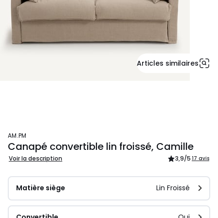
Articles similaires
AM.PM
Canapé convertible lin froissé, Camille
Voir la description
3,9
/5
17 avis
Matière siège
Lin Froissé
Convertible
Oui