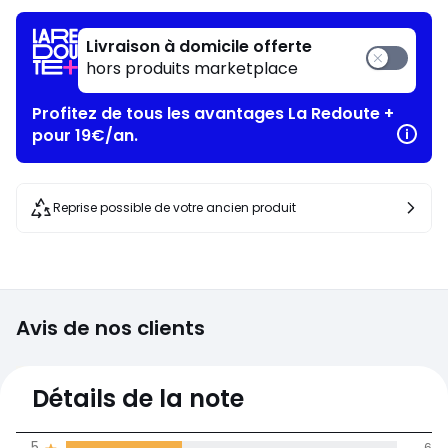
Livraison à domicile offerte
hors produits marketplace
Profitez de tous les avantages La Redoute +
pour 19€/an.
Reprise possible de votre ancien produit
Avis de nos clients
3,9
Détails de la note
(17)
moyenne des avis
5
6