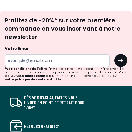
Inscription
Profitez de -20%* sur votre première
newsletter
commande en vous inscrivant à notre
newsletter
Votre Email
OK
*Voir conditions de l'offre
. En vous abonnant, vous consentez à recevoir des
communications commerciales personnalisées de la part de La Redoute. Vous
pouvez vous
désabonner
à tout moment. Pour en savoir plus, consultez
notre politique de confidentialité.
DÈS 49€ D’ACHAT, FAITES-VOUS
LIVRER EN POINT DE RETRAIT POUR
1,95€*
RETOURS GRATUITS*