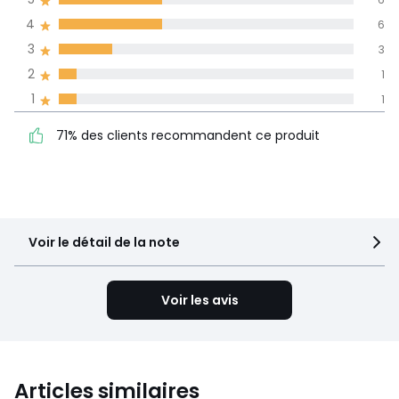
dans toutes les
4
6
langues
3
3
Informations,
2
1
La Redoute s'engage
1
1
71% des clients
5
6
recommandent ce produit
4
6
71% des clients recommandent ce produit
3
3
2
1
1
1
Voir le détail de la note
Voir les avis
Articles similaires