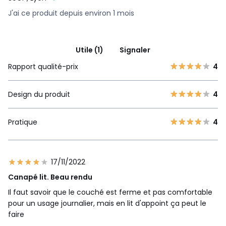
• Coussins de dossier garnis de fibres creuses 100%
J'ai ce produit depuis environ 1 mois
polyester
• Coussins d'appoint garnis d'un mélange plumes et
flocons mousse
• Coussins de dossier maintenus à la structure par
Utile (1)
Signaler
velcros
Rapport qualité-prix
4
Couchage
• Sommier treillis métallique en acier suspendu par
Design du produit
4
ressorts
• Matelas mousse HR 35kg/m³, épaisseur 14 cm
• Adapté à un couchage occasionnel
Pratique
4
Entretien
• Entièrement déhoussable
• Nettoyage à sec
17/11/2022
Qualité
Canapé lit. Beau rendu
• Garantie commerciale La Redoute 5 ans : structure
Il faut savoir que le couché est ferme et pas comfortable
• Garantie légale 2 ans : revêtement
pour un usage journalier, mais en lit d'appoint ça peut le
faire
Livraison