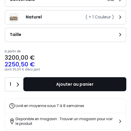
Naturel
( +
1
Couleur )
Taille
à partir de
3200,00 €
2250,50 €
dont
35,00 €
d'éco part
Quantité
1
Ajouter au panier
Livré en moyenne sous 7 à 8 semaines
Disponible en magasin : Trouver un magasin pour voir
le produit