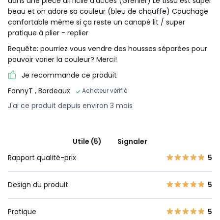
dans une pièce difficile d’accès (Grenier) Le tissu est super
beau et on adore sa couleur (bleu de chauffe) Couchage
Caractéristiques environnementales de l’emballage
confortable même si ça reste un canapé lit / super
En savoir plus sur nos emballages
pratique à plier - replier
Requête: pourriez vous vendre des housses séparées pour
pouvoir varier la couleur? Merci!
Je recommande ce produit
FannyT
, Bordeaux
Acheteur vérifié
J'ai ce produit depuis environ 3 mois
Utile (5)
Signaler
Rapport qualité-prix
5
Design du produit
5
Pratique
5