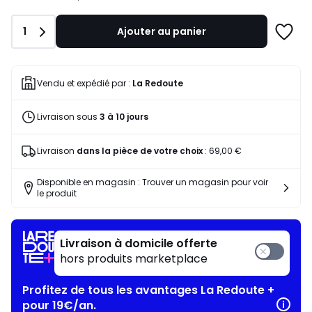
notre
programme
Quantité
1
Ajouter au panier
pour
Ajoute
payer
à
à
une
la
liste
Vendu et expédié par :
La Redoute
place
353,04
Livraison sous
3 à 10 jours
€.
Livraison
dans la pièce de votre choix
:
69,00 €
Disponible en magasin : Trouver un magasin pour voir
le produit
Livraison à domicile offerte
hors produits marketplace
Profitez de tous les avantages La Redoute +
pour 19€/an.