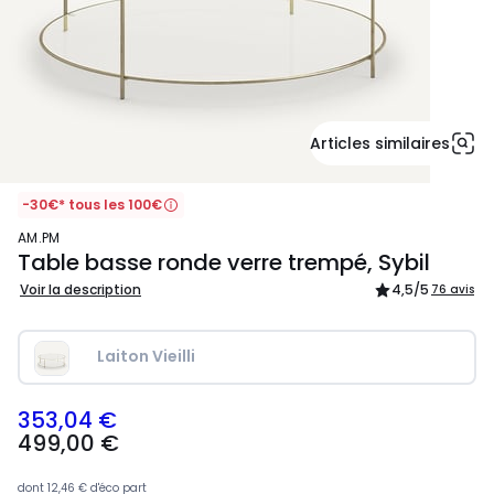
Articles similaires
-30€* tous les 100€
AM.PM
Table basse ronde verre trempé, Sybil
Voir la description
4,5
/5
76 avis
Laiton Vieilli
353,04 €
499,00
499,00 €
€
souscrivez
à
dont
12,46 €
d'éco part