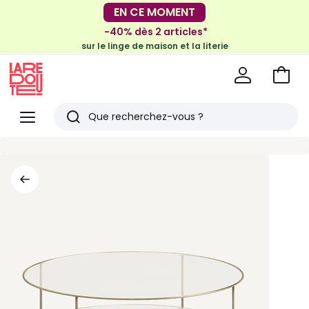
-30€ tous les 100€*
EN CE MOMENT
sur le meuble & la déco
-40% dès 2 articles*
sur le linge de maison et la literie
Voir
mon
La
panie
Redoute
Menu
Rechercher
Derniers
articles
vus