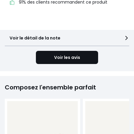
4
18
91% des clients recommandent ce produit
3
7
2
0
1
1
Voir le détail de la note
Voir les avis
Composez l'ensemble parfait