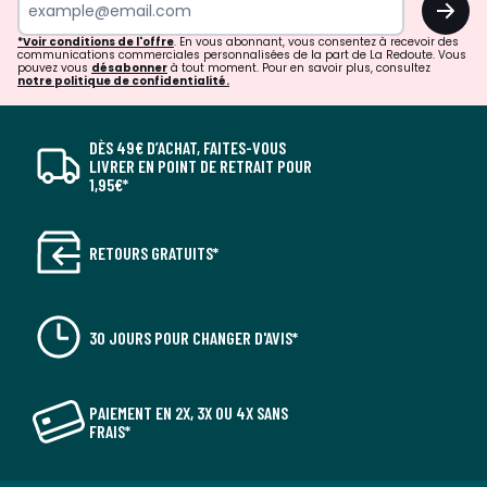
*Voir conditions de l'offre
. En vous abonnant, vous consentez à recevoir des
communications commerciales personnalisées de la part de La Redoute. Vous
pouvez vous
désabonner
à tout moment. Pour en savoir plus, consultez
notre politique de confidentialité.
DÈS 49€ D’ACHAT, FAITES-VOUS
LIVRER EN POINT DE RETRAIT POUR
1,95€*
RETOURS GRATUITS*
30 JOURS POUR CHANGER D'AVIS*
PAIEMENT EN 2X, 3X OU 4X SANS
FRAIS*