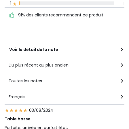
1
1
91% des clients
Plan(s) de montage
5
50
recommandent ce produit
4
18
91% des clients recommandent ce produit
Caractéristiques environnementales de l’emballage
3
7
En savoir plus sur nos emballages
2
0
1
1
Voir le détail de la note
Du plus récent au plus ancien
Toutes les notes
Français
03/08/2024
Table basse
Parfaite, arrivée en parfait état.