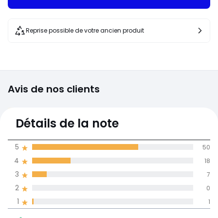
Reprise possible de votre ancien produit
Avis de nos clients
4,5
Détails de la note
(76)
moyenne des avis
5
50
dans toutes les
4
18
langues
3
7
Informations,
2
0
La Redoute s'engage
1
1
91% des clients
5
50
recommandent ce produit