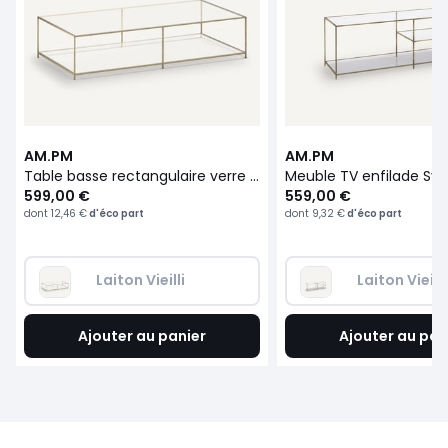
AM.PM
AM.PM
Table basse rectangulaire verre trempé, Sybil
Meuble TV enfilade Sybi
599,00 €
559,00 €
dont
12,46 €
d'éco part
dont
9,32 €
d'éco part
Laiton Vieilli
Laiton Vieilli
Ajouter au panier
Ajouter au pan