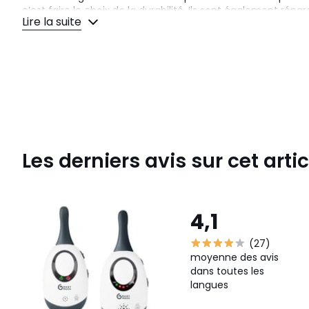
c’est faire le choix de la durabilité. Ils sont également rép
Lire la suite
pour allonger leur durée de vie, et toujours avec l’accom
*Enregistrement sous 2 mois. Modalités et conditions sur le s
Couleurs
Blanc
Tailles
Taille Unique
Les derniers avis sur cet artic
4,1
(27)
moyenne des avis
dans toutes les
langues