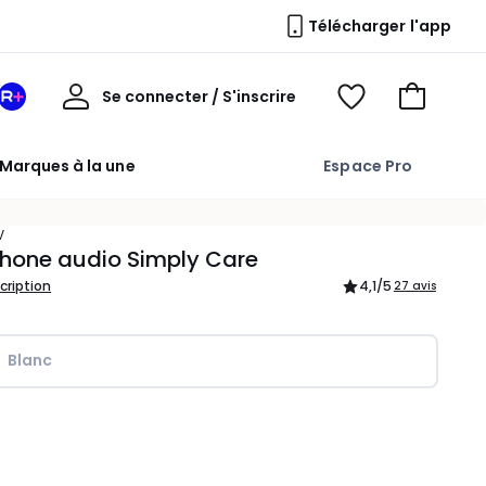
Télécharger l'app
Mon
Se connecter / S'inscrire
Mon
Voir
Voir
compte
espace
mes
mon
La
favoris
panier
Marques à la une
Espace Pro
Redoute
+
V
hone audio Simply Care
scription
4,1
/5
27 avis
Blanc
ité