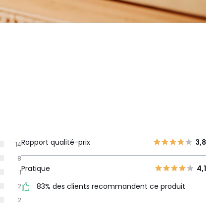
Rapport qualité-prix
3,8
14
8
Pratique
4,1
1
83% des clients recommandent ce produit
2
2