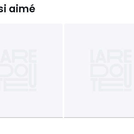
si aimé