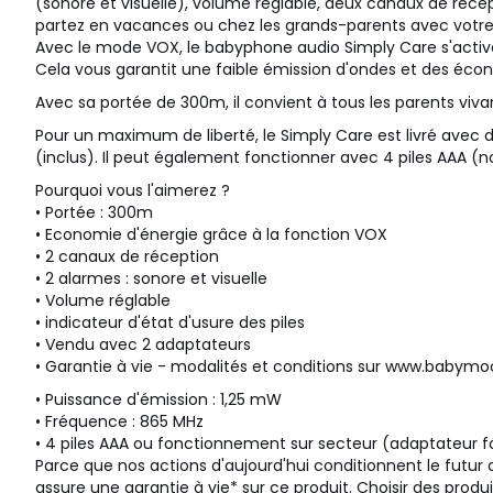
(sonore et visuelle), volume réglable, deux canaux de récept
partez en vacances ou chez les grands-parents avec votre 
Avec le mode VOX, le babyphone audio Simply Care s'active
Cela vous garantit une faible émission d'ondes et des écon
Avec sa portée de 300m, il convient à tous les parents viv
Pour un maximum de liberté, le Simply Care est livré avec
(inclus). Il peut également fonctionner avec 4 piles AAA (n
Pourquoi vous l'aimerez ?
• Portée : 300m
• Economie d'énergie grâce à la fonction VOX
• 2 canaux de réception
• 2 alarmes : sonore et visuelle
• Volume réglable
• indicateur d'état d'usure des piles
• Vendu avec 2 adaptateurs
• Garantie à vie - modalités et conditions sur www.babym
• Puissance d'émission : 1,25 mW
• Fréquence : 865 MHz
• 4 piles AAA ou fonctionnement sur secteur (adaptateur f
Parce que nos actions d'aujourd'hui conditionnent le futu
assure une garantie à vie* sur ce produit. Choisir des produ