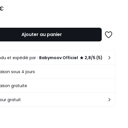
 €
Ajouter au panier
Ajouter
à
une
liste
du et expédié par :
Babymoov Officiel
2,8/5 (5)
raison sous 4 jours
raison gratuite
our gratuit