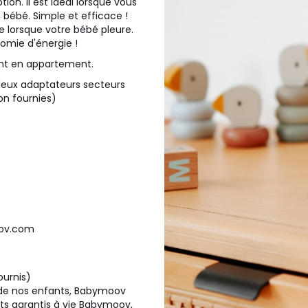
ion. Il est idéal lorsque vous
bébé. Simple et efficace !
 lorsque votre bébé pleure.
omie d'énergie !
ant en appartement.
 deux adaptateurs secteurs
on fournies)
oov.com
ournis)
r de nos enfants, Babymoov
its garantis à vie Babymoov,