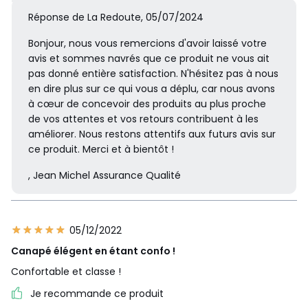
Téléchargements
Réponse de La Redoute, 05/07/2024
Plan(s) de montage
Bonjour, nous vous remercions d'avoir laissé votre
avis et sommes navrés que ce produit ne vous ait
Caractéristiques environnementales de l’emballage
pas donné entière satisfaction. N'hésitez pas à nous
En savoir plus sur nos emballages
en dire plus sur ce qui vous a déplu, car nous avons
à cœur de concevoir des produits au plus proche
de vos attentes et vos retours contribuent à les
améliorer. Nous restons attentifs aux futurs avis sur
ce produit. Merci et à bientôt !
, Jean Michel Assurance Qualité
05/12/2022
Canapé élégent en étant confo !
Confortable et classe !
Je recommande ce produit