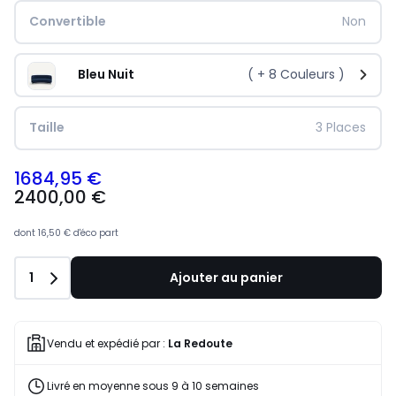
Convertible
Non
Bleu Nuit
( +
8
Couleurs )
Taille
3 Places
1684,95 €
2400,00 €
dont
16,50 €
d'éco part
Quantité
1
Ajouter au panier
Vendu et expédié par :
La Redoute
Livré en moyenne sous 9 à 10 semaines