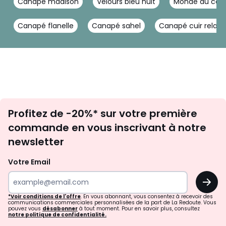
Canapé madison
Velours bleu nuit
Monde du conv
Canapé flanelle
Canapé sahel
Canapé cuir relax 
Inscription
Profitez de -20%* sur votre première
newsletter
commande en vous inscrivant à notre
newsletter
Votre Email
OK
*Voir conditions de l'offre
. En vous abonnant, vous consentez à recevoir des
communications commerciales personnalisées de la part de La Redoute. Vous
pouvez vous
désabonner
à tout moment. Pour en savoir plus, consultez
notre politique de confidentialité.