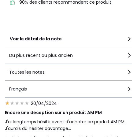
4
2
90% des clients recommandent ce produit
massif.
• Pieds en chêne massif teintés wengé grisé, hauteur 13
3
0
cm
2
0
1
1
Garnissage
• Assise garnie de mousse polyuréthane HR 35kg/m3,
Voir le détail de la note
recouverte de ouate polyester 240g/m2
• Dossier garni de mousse polyuréthane HR 23kg/m3,
recouverte de ouate polyester 240g/m2
Du plus récent au plus ancien
Entretien
• Assise, carcasse et dossier non déhoussables
Toutes les notes
Qualité
• Garantie commerciale La Redoute 5 ans : structure
Français
• Garantie légale 2 ans : revêtement
20/04/2024
Livraison
Encore une déception sur un produit AM PM
Ce produit est vendu pieds à monter soi-même. Il sera
livré chez vous, sur rendez-vous.
J'ai longtemps hésité avant d'acheter ce produit AM PM.
Attention ! Veuillez vérifier que les ouvertures (portes,
J'aurais dû hésiter davantage...
escaliers, ascenseurs) permettront le passage du colis.