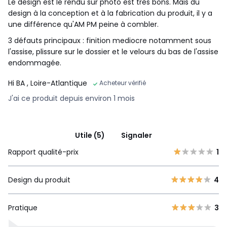
Le design est le rendu sur photo est très bons. Mais du
design à la conception et à la fabrication du produit, il y a
une différence qu'AM PM peine à combler.
•
FABRIQUÉ EN FRANCE.
3 défauts principaux : finition mediocre notamment sous
•
FABRICATION À LA DEMANDE.
Notre fabricant réalise
votre canapé sur commande, en fonction de vos choix de
l'assise, plissure sur le dossier et le velours du bas de l'assise
taille, de confort, de revêtement et de coloris. Pas de
endommagée.
surproduction, pas de matières premières utilisées
inutilement.
Hi BA
, Loire-Atlantique
Acheteur vérifié
•
BOIS ISSU DE FORÊTS GÉRÉES DURABLEMENT.
Le bois
J'ai ce produit depuis environ 1 mois
certifié PEFC™ est issu de forêts gérées durablement et de
sources contrôlées. PEFC™ contribue à assurer la pérennité
et le renouvellement par régénération naturelle ou par
plantation en préservant des arbres d’avenir et en
Utile (5)
Signaler
favorisant la diversité des essences.
Rapport qualité-prix
1
Design du produit
4
Couleurs
Bleu Nuit, Beige Cendré, Bronze, Vert Tsar,
Rouge Cinabre, Terre cuite, Moutarde, Vert Cèdre, Bleu
Paon
Pratique
3
Tailles
3 Places