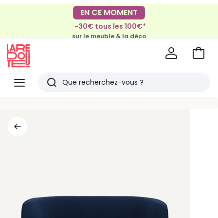
EN CE MOMENT
-40% dès 2 articles*
sur le linge de maison et la literie
-30€ tous les 100€*
sur le meuble & la déco
Voir
mon
La
panie
Redoute
Menu
Rechercher
Derniers
articles
vus