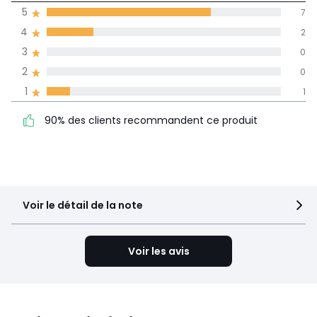
moyenne des avis
5
7
dans toutes les
4
2
langues
3
0
Informations,
2
0
La Redoute s'engage
1
1
90% des clients
5
7
recommandent ce produit
4
2
90% des clients recommandent ce produit
3
0
2
0
1
1
Voir le détail de la note
Voir les avis