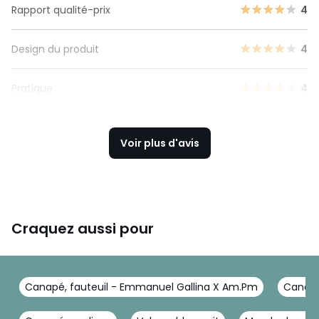
Rapport qualité-prix
4
Design du produit
4
Pratique
4
Voir plus d'avis
Craquez aussi pour
Canapé, fauteuil - Emmanuel Gallina X Am.Pm
Canapé