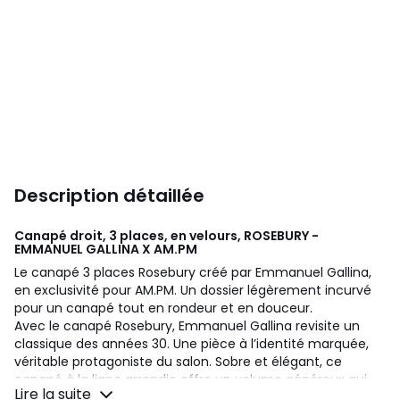
Description détaillée
Canapé droit, 3 places, en velours, ROSEBURY -
EMMANUEL GALLINA X AM.PM
Le canapé 3 places Rosebury créé par Emmanuel Gallina,
en exclusivité pour AM.PM. Un dossier légèrement incurvé
pour un canapé tout en rondeur et en douceur.
Avec le canapé Rosebury, Emmanuel Gallina revisite un
classique des années 30. Une pièce à l’identité marquée,
véritable protagoniste du salon. Sobre et élégant, ce
canapé à la ligne arrondie offre un volume généreux qui
Lire la suite
assure une assise enveloppante et confortable.