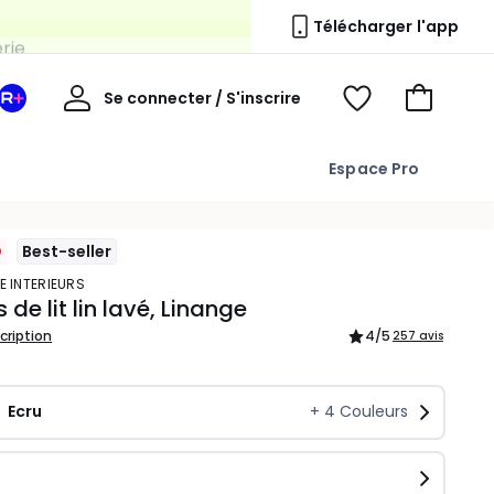
erie
Télécharger l'app
Mon
Se connecter / S'inscrire
Mon
Voir
Voir
compte
espace
mes
mon
La
favoris
panier
Espace Pro
Redoute
+
Best-seller
E INTERIEURS
 de lit lin lavé, Linange
scription
4
/5
257 avis
Ecru
+
4
Couleurs