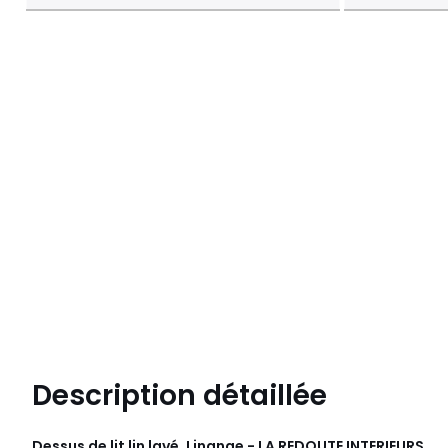
Description détaillée
Dessus de lit lin lavé, Linange - LA REDOUTE INTERIEURS