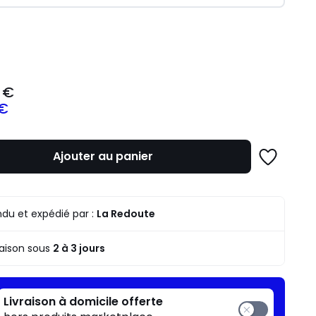
ité
 €
 €
Ajouter au panier
z
Ajouter
à
une
mme
liste
du et expédié par :
La Redoute
raison sous
2 à 3 jours
Livraison à domicile offerte