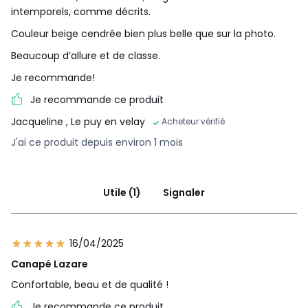
• Coussin d'appoint (3 coussins pour le 3 places, 4
intemporels, comme décrits.
coussins pour les 4 et 5 places) : fibres polyester et plumes
Couleur beige cendrée bien plus belle que sur la photo.
d'oie
• Dimensions des coussins d'appoint : 51x51 cm
Beaucoup d’allure et de classe.
Je recommande!
Entretien
• Entièrement déhoussable
Je recommande ce produit
• Nettoyage à sec
Jacqueline
, Le puy en velay
Acheteur vérifié
Garantie
J'ai ce produit depuis environ 1 mois
• Garantie commerciale La Redoute 5 ans : structure
• Garantie légale 2 ans : revêtement
Livraison
Utile (1)
Signaler
Ce produit est vendu pieds à monter soi-même. Il sera
livré chez vous, sur rendez-vous. Attention ! Veuillez vérifier
que les ouvertures (portes, escaliers, ascenseurs)
16/04/2025
permettront le passage du colis.
Canapé Lazare
Confortable, beau et de qualité !
•
FABRIQUÉ EN ITALIE.
•
FABRICATION À LA DEMANDE.
Notre fabricant réalise
Je recommande ce produit