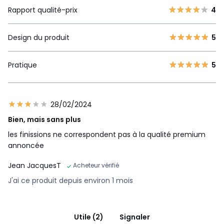
Tailles
3 Places, 4 Places, 5 Places
Rapport qualité-prix
4
Téléchargements
Design du produit
5
Plan(s) de montage
Caractéristiques environnementales de l’emballage
Pratique
5
En savoir plus sur nos emballages
28/02/2024
Bien, mais sans plus
les finissions ne correspondent pas à la qualité premium
annoncée
Jean JacquesT
Acheteur vérifié
J'ai ce produit depuis environ 1 mois
Utile (2)
Signaler