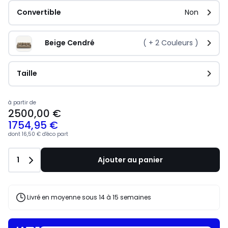
Convertible
Non
Beige Cendré
( +
2
Couleurs )
Taille
à partir de
2500,00 €
1754,95 €
dont
16,50 €
d'éco part
Quantité
1
Ajouter au panier
Livré en moyenne sous 14 à 15 semaines