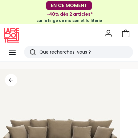
EN CE MOMENT
-30€ tous les 100€*
-40% dès 2 articles*
sur le meuble & la déco
sur le linge de maison et la literie
Voir
mon
La
panie
Redoute
Menu
Rechercher
Derniers
articles
vus