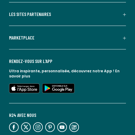
LES SITES PARTENAIRES
MARKETPLACE
RENDEZ-VOUS SUR L'APP
Ultra inspirante, personnalisée, découvrez notre App !
En
savoir plus
lien vers l'app store
lien vers google play
H24 AVEC NOUS
lien vers l'espace réseaux sociaux
lien vers l'espace réseaux sociaux
lien vers l'espace réseaux sociaux
lien vers l'espace réseaux sociaux
lien vers l'espace réseaux sociaux
lien vers le blog la redoute