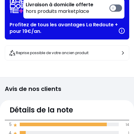
Livraison à domicile offerte
hors produits marketplace
Profitez de tous les avantages La Redoute +
pour 19€/an.
Reprise possible de votre ancien produit
Avis de nos clients
4,8
Détails de la note
(16)
moyenne des avis
5
14
dans toutes les
4
1
langues