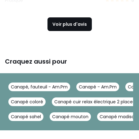
Pratique
5
Voir plus d'avis
Craquez aussi pour
Canapé, fauteuil - Am.Pm
Canapé - Am.Pm
Cana
Canapé coloré
Canapé cuir relax électrique 2 places
Canapé sahel
Canapé mouton
Canapé madison