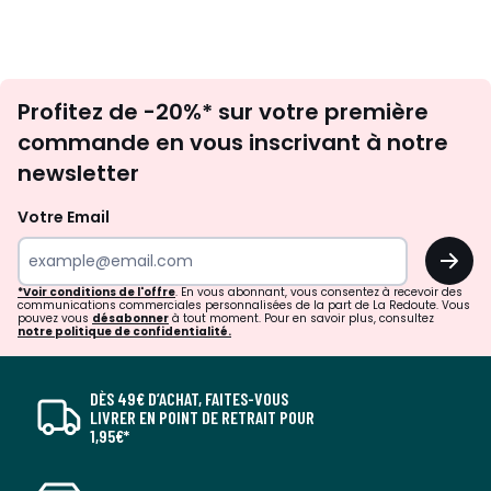
Inscription
Profitez de -20%* sur votre première
newsletter
commande en vous inscrivant à notre
newsletter
Votre Email
OK
*Voir conditions de l'offre
. En vous abonnant, vous consentez à recevoir des
communications commerciales personnalisées de la part de La Redoute. Vous
pouvez vous
désabonner
à tout moment. Pour en savoir plus, consultez
notre politique de confidentialité.
DÈS 49€ D’ACHAT, FAITES-VOUS
LIVRER EN POINT DE RETRAIT POUR
1,95€*