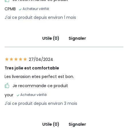
votre canapé sur commande, en fonction de vos choix de
taille, de confort, de revêtement et de coloris. Pas de
CPMB
Acheteur vérifié
surproduction, pas de matières premières utilisées
J'ai ce produit depuis environ 1 mois
inutilement.
•
BOIS ISSU DE FORÊTS GÉRÉES PLUS DURABLEMENT.
Le bois
certifié FSC® est issu de forêts bien gérées sur le plan
environnemental, social et économique.
Utile (0)
Signaler
27/04/2024
Dimensions et poids des colis
1 colis
Tres jolie est comfortable
Taille 3P
Les liverasion etes perfect est bon.
• L202 x H58 x P107 cm, 68 kg
Je recommande ce produit
Taille 4P
• L222 x H58 x P107 cm, 77 kg
your
Acheteur vérifié
J'ai ce produit depuis environ 3 mois
Taille 5P
• L242 x H58 x P107 cm, 84 kg
Couleurs
Beige Cendré, Moutarde, Chamois
Utile (0)
Signaler