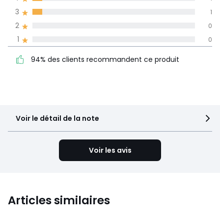
3
1
Informations,
2
0
La Redoute s'engage
1
0
94% des clients
5
14
recommandent ce produit
4
1
94% des clients recommandent ce produit
3
1
2
0
1
0
Voir le détail de la note
Voir les avis
Articles similaires