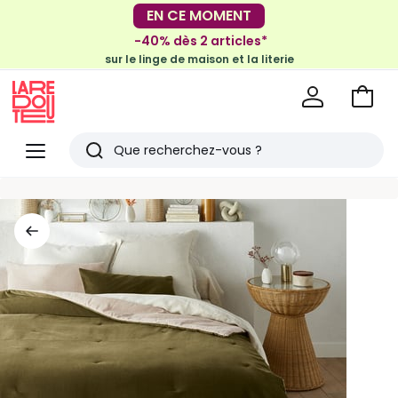
-30€ tous les 100€*
-40% dès 2 articles*
sur le meuble & la déco
sur le linge de maison et la literie
Voir
mon
La
panie
Redoute
Menu
Rechercher
Derniers
articles
vus