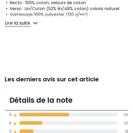
• Recto : 100% coton, velours de coton
• Verso : Lin/Coton (52% lin/48% coton) coloris naturel
• Garnissage 100% polyester (120 g/m²)
• Edredon léger
Lire la suite
Entretien
• Lavage machine à 30° délicat
• 90 x 190 cm
• 150 x 150 cm
Fiche produit relative aux qualités et caractéristiques
environnementales
Les derniers avis sur cet article
• Origine de fabrication (tissage, teinture, confection) :
Chine
4,1
Couleurs
Vert Olive, Jaune Bronze, Praline, Vert De Gris,
Détails de la note
Vert Canard, Grenat, Bleu Encre, Beige
(131)
Tailles
90x190 cm, 150x150 cm
moyenne des avis
5
66
dans toutes les
Caractéristiques environnementales de l’emballage
4
30
langues
En savoir plus sur nos emballages
3
18