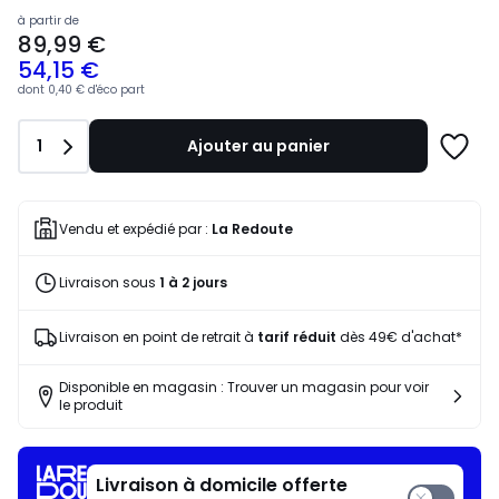
Prix
à partir de
89,99 €
à
54,15 €
partir
de
dont
0,40 €
d'éco part
89,99
€
Quantité
1
Ajouter au panier
souscrivez
Ajoute
à
à
notre
une
programme
liste
Vendu et expédié par :
La Redoute
pour
payer
Livraison sous
1 à 2 jours
à
la
place
Livraison en point de retrait à
tarif réduit
dès 49€ d'achat*
54,15
€.
Disponible en magasin : Trouver un magasin pour voir
le produit
Livraison à domicile offerte