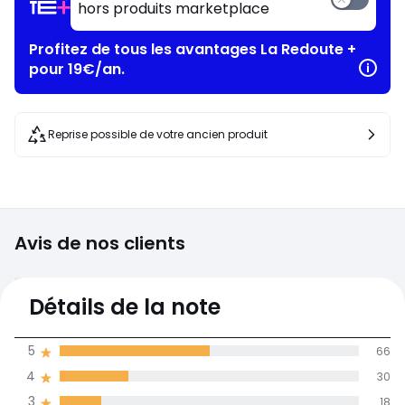
hors produits marketplace
Profitez de tous les avantages La Redoute +
pour 19€/an.
Reprise possible de votre ancien produit
Avis de nos clients
4,1
Détails de la note
(131)
moyenne des avis
5
66
dans toutes les
4
30
langues
3
18