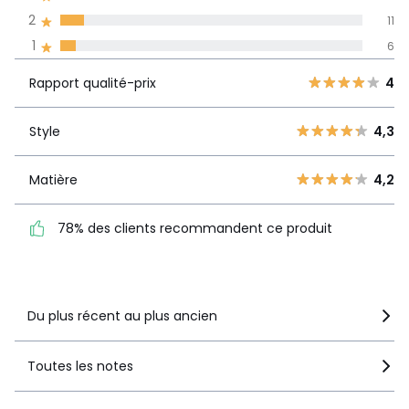
Informations,
2
11
La Redoute s'engage
1
6
Rapport
5
66
4
qualité-prix
4
30
Rapport qualité-prix
4
3
18
Style
4,3
2
Style
4,3
11
1
6
Matière
4,2
Matière
4,2
78% des clients
recommandent ce produit
78% des clients recommandent ce produit
Voir le détail de la note
Du plus récent au plus ancien
Toutes les notes