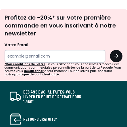
Inscription
Profitez de -20%* sur votre première
newsletter
commande en vous inscrivant à notre
newsletter
Votre Email
OK
*Voir conditions de l'offre
. En vous abonnant, vous consentez à recevoir des
communications commerciales personnalisées de la part de La Redoute. Vous
pouvez vous
désabonner
à tout moment. Pour en savoir plus, consultez
notre politique de confidentialité.
DÈS 49€ D’ACHAT, FAITES-VOUS
LIVRER EN POINT DE RETRAIT POUR
1,95€*
RETOURS GRATUITS*