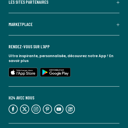
LES SITES PARTENAIRES
MARKETPLACE
RENDEZ-VOUS SUR L'APP
Ultra inspirante, personnalisée, découvrez notre App !
En
savoir plus
lien vers l'app store
lien vers google play
H24 AVEC NOUS
lien vers l'espace réseaux sociaux
lien vers l'espace réseaux sociaux
lien vers l'espace réseaux sociaux
lien vers l'espace réseaux sociaux
lien vers l'espace réseaux sociaux
lien vers le blog la redoute