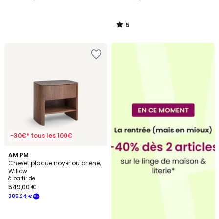
5
/
5
-30€* tous les 100€
4,4
2
AM.PM
/ 5
Chevet plaqué noyer ou chêne,
Couleurs
Willow
à partir de
549,00 €
385,24 €