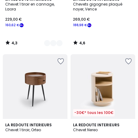
/ 5
/ 5
Chevet 1 tiroir en cannage,
Chevets gigognes plaqué
Couleurs
Laora
noyer, Vence
229,00 €
269,00 €
160,62 €
188,98 €
4,3
4,6
/
/
5
5
-30€* tous les 100€
4,6
4,2
LA REDOUTE INTERIEURS
LA REDOUTE INTERIEURS
/ 5
/ 5
Chevet 1 tiroir, Orteo
Chevet Nereo