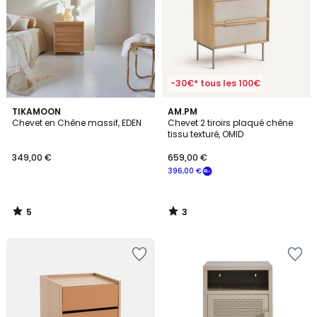
-30€* tous les 100€
5
3
TIKAMOON
AM.PM
/
/
Chevet en Chêne massif, EDEN
Chevet 2 tiroirs plaqué chêne
5
5
tissu texturé, OMID
349,00 €
659,00 €
396,00 €
5
3
/
/
5
5