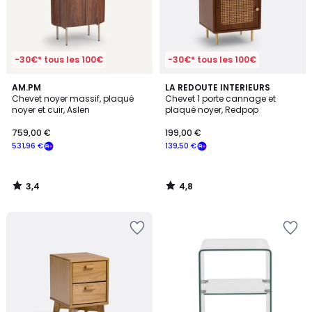
-30€* tous les 100€
-30€* tous les 100€
3,4
4,8
AM.PM
LA REDOUTE INTERIEURS
/ 5
/ 5
Chevet noyer massif, plaqué
Chevet 1 porte cannage et
noyer et cuir, Aslen
plaqué noyer, Redpop
759,00 €
199,00 €
531,96 €
139,50 €
3,4
4,8
/
/
5
5