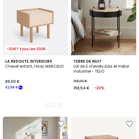
-30€* tous les 100€
2
LA REDOUTE INTERIEURS
TERRE DE NUIT
Chevet enfant, 1 tiroir, MARCELIO
Lot de 2 chevets bois et métal
Couleurs
industriel - TELIO
89,00 €
198,00 €
62,98 €
158,54 €
-20%