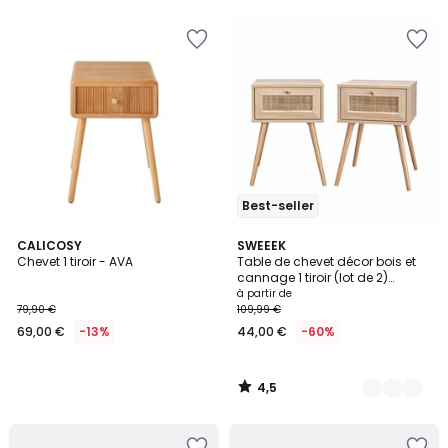
5
5
Best-seller
4,5
CALICOSY
4
SWEEEK
/ 5
Chevet 1 tiroir - AVA
Table de chevet décor bois et
Couleurs
cannage 1 tiroir (lot de 2)
BOHÈME
à partir de
79,90 €
109,99 €
69,00 €
-13%
44,00 €
-60%
4,5
/
5