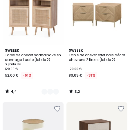
4,4
3,2
4
SWEEEK
SWEEEK
/ 5
/ 5
Table de chevet scandinave en
Table de chevet effet bois décor
Couleurs
cannage 1 porte (lot de 2)
chevrons 2 tiroirs (lot de 2)
BOHÈME
BUDAPEST
à partir de
129,99 €
129,99 €
52,00 €
-61%
89,69 €
-31%
4,4
3,2
/
/
5
5