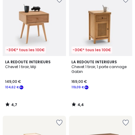
-30€* tous les 100€
-30€* tous les 100€
4,7
4,4
LA REDOUTE INTERIEURS
LA REDOUTE INTERIEURS
/ 5
/ 5
Chevet 1 tiroir, Miji
Chevet 1 tiroir, 1 porte cannage
Gabin
149,00 €
169,00 €
104,62 €
119,09 €
4,7
4,4
/
/
5
5