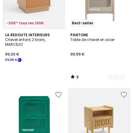
-30€* tous les 100€
Best-seller
3
LA REDOUTE INTERIEURS
12
PANTONE
/
Chevet enfant, 2 tiroirs,
Table de chevet en acier
Couleurs
5
MARCELIO
99,00 €
99,99 €
69,98 €
3
/
5