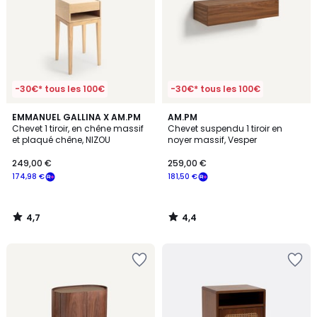
-30€* tous les 100€
-30€* tous les 100€
4,7
4,4
EMMANUEL GALLINA X AM.PM
AM.PM
/ 5
/ 5
Chevet 1 tiroir, en chêne massif
Chevet suspendu 1 tiroir en
et plaqué chêne, NIZOU
noyer massif, Vesper
249,00 €
259,00 €
174,98 €
181,50 €
4,7
4,4
/
/
5
5