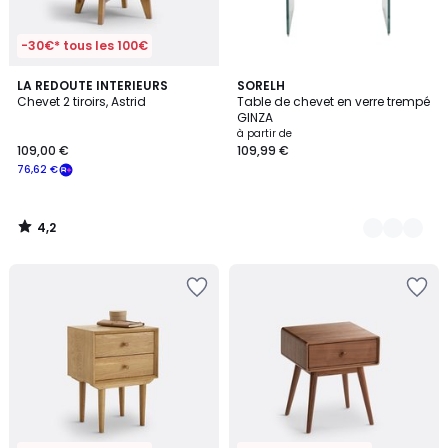
-30€* tous les 100€
4,2
LA REDOUTE INTERIEURS
3
SORELH
/ 5
Chevet 2 tiroirs, Astrid
Table de chevet en verre trempé
Couleurs
GINZA
à partir de
109,00 €
109,99 €
76,62 €
4,2
/
5