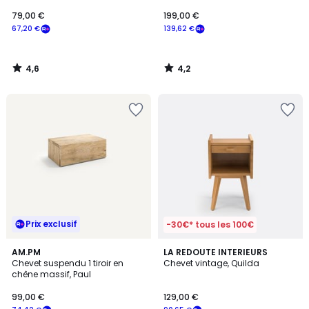
79,00 €
199,00 €
67,20 €
139,62 €
4,6
4,2
/
/
5
5
Prix exclusif
-30€* tous les 100€
4,7
4,6
AM.PM
LA REDOUTE INTERIEURS
/ 5
/ 5
Chevet suspendu 1 tiroir en
Chevet vintage, Quilda
chêne massif, Paul
99,00 €
129,00 €