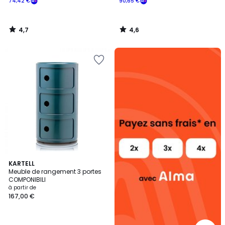
74,42 €
90,65 €
4,7
4,6
/
/
5
5
Alma
payez
sans
frais
4,5
13
KARTELL
/ 5
Meuble de rangement 3 portes
Couleurs
COMPONIBILI
à partir de
167,00 €