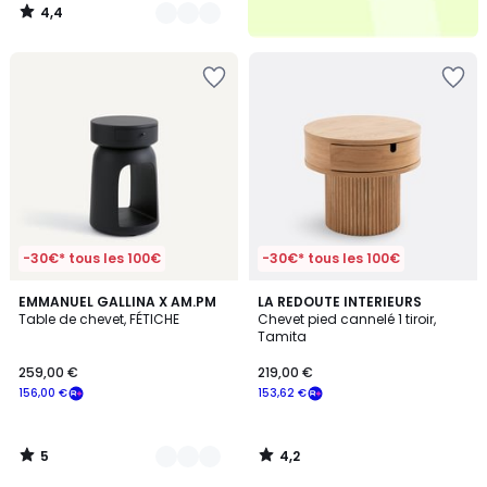
4,4
/
5
-30€* tous les 100€
-30€* tous les 100€
5
4,2
4
EMMANUEL GALLINA X AM.PM
LA REDOUTE INTERIEURS
/
/ 5
Table de chevet, FÉTICHE
Chevet pied cannelé 1 tiroir,
Couleurs
5
Tamita
259,00 €
219,00 €
156,00 €
153,62 €
5
4,2
/
/
5
5