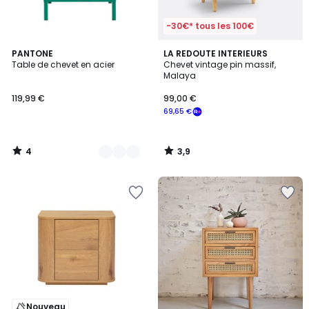
-30€* tous les 100€
4
3,9
2
PANTONE
LA REDOUTE INTERIEURS
/
/ 5
Table de chevet en acier
Chevet vintage pin massif,
Couleurs
5
Malaya
119,99 €
99,00 €
69,65 €
4
3,9
/
/
5
5
Nouveau