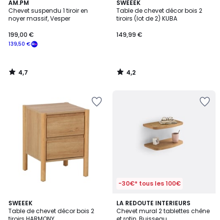
4,7
4,2
AM.PM
SWEEEK
/ 5
/ 5
Chevet suspendu 1 tiroir en
Table de chevet décor bois 2
noyer massif, Vesper
tiroirs (lot de 2) KUBA
199,00 €
149,99 €
139,50 €
4,7
4,2
/
/
5
5
-30€* tous les 100€
4,5
2
SWEEEK
LA REDOUTE INTERIEURS
/ 5
Table de chevet décor bois 2
Chevet mural 2 tablettes chêne
Couleurs
tiroirs HARMONY
et rotin, Buisseau