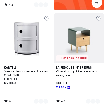
4,5
/
5
-30€* tous les 100€
4
4,3
11
KARTELL
4
LA REDOUTE INTERIEURS
/
/ 5
Meuble de rangement 2 portes
Chevet plaqué frêne et métal
Couleurs
Couleurs
5
COMPONIBILI
acier, Joris
à partir de
122,00 €
199,00 €
139,50 €
4
4,3
/
/