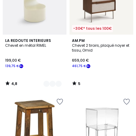
-30€* tous les 100€
4,8
5
3
LA REDOUTE INTERIEURS
AM.PM
/ 5
/
Chevet en métal RIMEL
Chevet 2 tiroirs, plaqué noyer et
Couleurs
5
tissu, Omid
199,00 €
659,00 €
139,75 €
461,75 €
4,8
5
/
/
5
5