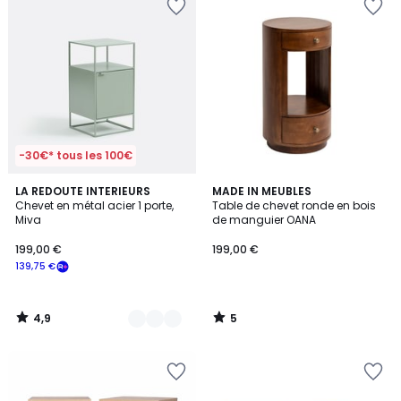
-30€* tous les 100€
4,9
5
2
LA REDOUTE INTERIEURS
MADE IN MEUBLES
/ 5
/
Chevet en métal acier 1 porte,
Table de chevet ronde en bois
Couleurs
5
Miva
de manguier OANA
199,00 €
199,00 €
139,75 €
4,9
5
/
/
5
5