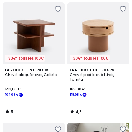
-30€* tous les 100€
-30€* tous les 100€
5
4,5
LA REDOUTE INTERIEURS
LA REDOUTE INTERIEURS
/
/ 5
Chevet plaqué noyer, Caliste
Chevet pied laqué 1 tiroir,
5
Tamita
149,00 €
169,00 €
104,98 €
118,98 €
5
4,5
/
/
5
5