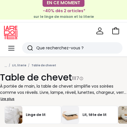
-40% dès 2 articles*
EN CE MOMENT
sur le linge de maison et la literie
-30€ tous les 100€*
sur le meuble & la déco
Voir
mon
La
panie
Redoute
Menu
Rechercher
Derniers
...
articles
Lit, literie
Table de chevet
Table de chevet
vus
1117
À portée de main, la table de chevet simplifie vos soirées
comme vos réveils. Livre, lampe, réveil, lunettes, chargeur, verre
d’eau : tout reste près du lit, bien rangé et facile à attraper.
Lire plus
Avec un tiroir ou une niche, elle aide aussi à garder une
chambre plus ordonnée, sans encombrer l’espace. Chez La
Linge de lit
Lit, tête de lit
Redoute, nous vous proposons des tables de chevet adaptées
à votre quotidien et à votre style. Bois clair pour une ambiance