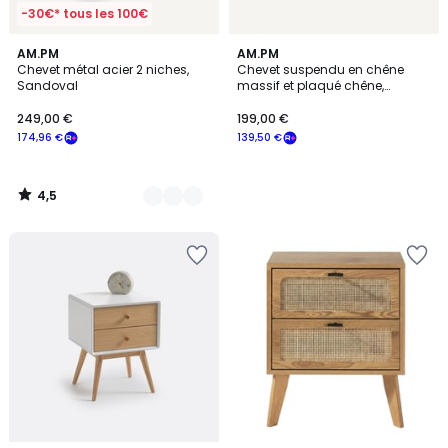
-30€* tous les 100€
4,5
2
AM.PM
AM.PM
/ 5
Chevet métal acier 2 niches,
Chevet suspendu en chêne
Couleurs
Sandoval
massif et plaqué chêne,
HIBASHI
249,00 €
199,00 €
174,96 €
139,50 €
4,5
/
5