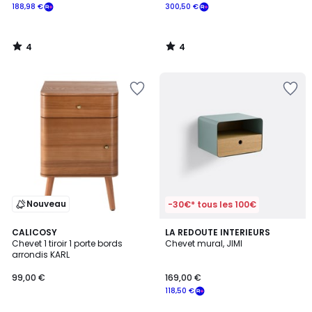
188,98 €
300,50 €
4
4
/
/
5
5
Nouveau
-30€* tous les 100€
4,6
CALICOSY
3
LA REDOUTE INTERIEURS
/ 5
Chevet 1 tiroir 1 porte bords
Chevet mural, JIMI
Couleurs
arrondis KARL
99,00 €
169,00 €
118,50 €