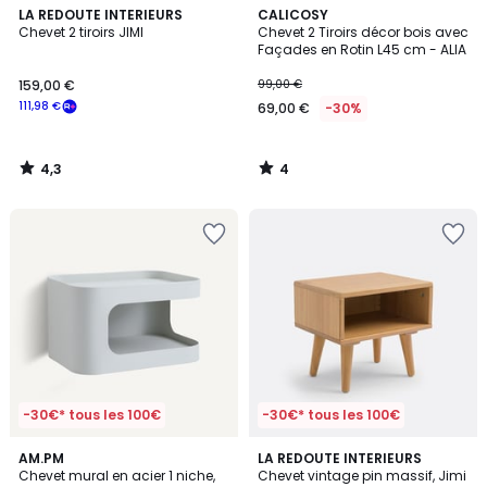
4,3
4
LA REDOUTE INTERIEURS
CALICOSY
/ 5
/
Chevet 2 tiroirs JIMI
Chevet 2 Tiroirs décor bois avec
5
Façades en Rotin L45 cm - ALIA
159,00 €
99,00 €
111,98 €
69,00 €
-30%
4,3
4
/
/
5
5
-30€* tous les 100€
-30€* tous les 100€
5
4,2
3
AM.PM
LA REDOUTE INTERIEURS
/
/ 5
Chevet mural en acier 1 niche,
Chevet vintage pin massif, Jimi
Couleurs