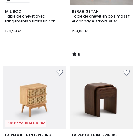
5
MILIBOO
BERAH GETAH
/
Table de chevet avec
Table de chevet en bois massif
5
rangements 2 tiroirs finition
et cannage 3 tiroirs ALBA
bois clair chêne NEGAN
179,99 €
199,00 €
5
/
5
-30€* tous les 100€
4,3
4,6
2
LA REDOUTE INTERIEURS
LA REDOUTE INTERIEURS