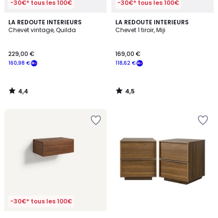
-30€* tous les 100€
-30€* tous les 100€
4,4
4,5
LA REDOUTE INTERIEURS
LA REDOUTE INTERIEURS
/ 5
/ 5
Chevet vintage, Quilda
Chevet 1 tiroir, Miji
229,00 €
169,00 €
160,98 €
118,62 €
4,4
4,5
/
/
5
5
-30€* tous les 100€