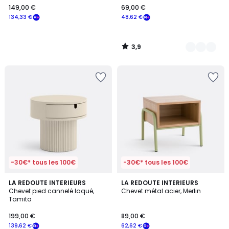
149,00 €
69,00 €
€
134,33 €
48,62 €
souscrivez
à
notre
3,9
programme
/
5
pour
payer
à
la
place
134,33
€.
-30€* tous les 100€
-30€* tous les 100€
5
LA REDOUTE INTERIEURS
LA REDOUTE INTERIEURS
/
Chevet pied cannelé laqué,
Chevet métal acier, Merlin
5
Tamita
199,00 €
89,00 €
139,62 €
62,62 €