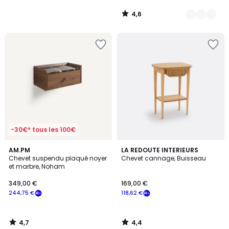
4,6
/
5
-30€* tous les 100€
4,7
4,4
AM.PM
LA REDOUTE INTERIEURS
/ 5
/ 5
Chevet suspendu plaqué noyer
Chevet cannage, Buisseau
et marbre, Noham
349,00 €
169,00 €
244,75 €
118,62 €
4,7
4,4
/
/