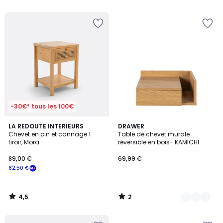
5
5
-30€* tous les 100€
4,5
2
LA REDOUTE INTERIEURS
3
DRAWER
/ 5
/
Chevet en pin et cannage 1
Table de chevet murale
Couleurs
5
tiroir, Mora
réversible en bois- KAMICHI
89,00 €
69,99 €
62,50 €
4,5
2
/
/
5
5