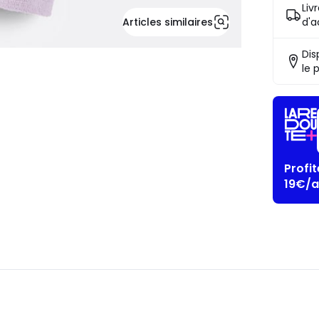
Liv
Articles similaires
d'a
Dis
le 
Profi
19€/a