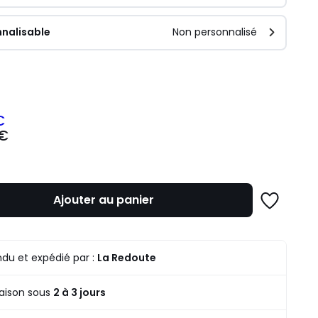
nalisable
Non personnalisé
ité
€
 €
z
mme
Ajouter au panier
Ajouter
à
une
liste
du et expédié par :
La Redoute
raison sous
2 à 3 jours