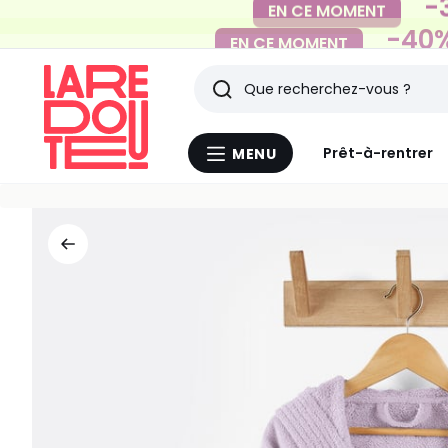
-40%
EN CE MOMENT
Rechercher
Derniers
Prêt-à-rentrer
MENU
Menu
articles
La
Redoute
vus