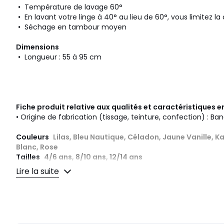
• Température de lavage 60°
• En lavant votre linge à 40° au lieu de 60°, vous limitez 
• Séchage en tambour moyen
Dimensions
• Longueur : 55 à 95 cm
Fiche produit relative aux qualités et caractéristiques
• Origine de fabrication (tissage, teinture, confection) : Ba
Couleurs
Lilas, Bleu Nautique, Céladon, Jaune Vanille, Kak
Blanc, Rose
Tailles
4/6 ans, 8/10 ans, 12/14 ans
Lire la suite
Caractéristiques environnementales de l’emballage
En savoir plus sur nos emballages