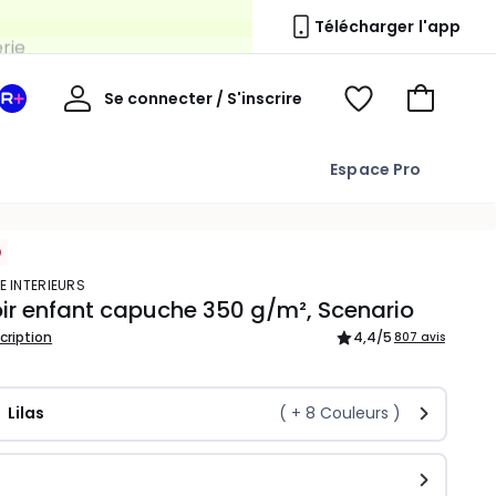
erie
Télécharger l'app
Mon
Se connecter / S'inscrire
Mon
Voir
Voir
compte
espace
mes
mon
La
favoris
panier
Espace Pro
Redoute
+
E INTERIEURS
ir enfant capuche 350 g/m², Scenario
scription
4,4
/5
807 avis
Lilas
( +
8
Couleurs )