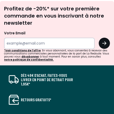
Inscription
Profitez de -20%* sur votre première
newsletter
commande en vous inscrivant à notre
newsletter
Votre Email
OK
*Voir conditions de l'offre
. En vous abonnant, vous consentez à recevoir des
communications commerciales personnalisées de la part de La Redoute. Vous
pouvez vous
désabonner
à tout moment. Pour en savoir plus, consultez
notre politique de confidentialité.
DÈS 49€ D’ACHAT, FAITES-VOUS
LIVRER EN POINT DE RETRAIT POUR
1,95€*
RETOURS GRATUITS*