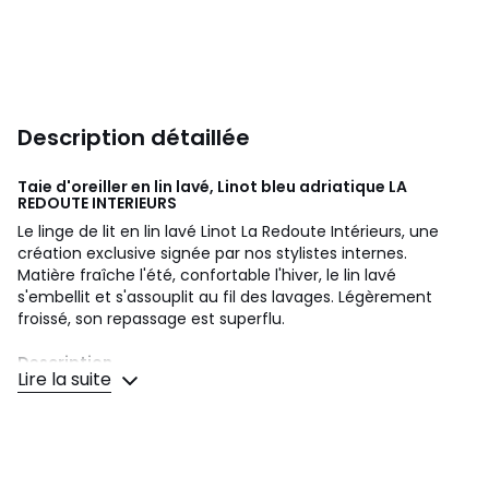
Description détaillée
Taie d'oreiller en lin lavé, Linot bleu adriatique
LA
REDOUTE INTERIEURS
Le linge de lit en lin lavé Linot La Redoute Intérieurs, une
création exclusive signée par nos stylistes internes.
Matière fraîche l'été, confortable l'hiver, le lin lavé
s'embellit et s'assouplit au fil des lavages. Légèrement
froissé, son repassage est superflu.
Description
Lire la suite
• 100% lin, 165 g/m2
• Légèrement froissé, son repassage est superflu.
•
Taie d'oreiller vendue à l'unité
Entretien