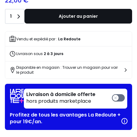
22,00 €
Quantité
1
Ajouter au panier
Vendu et expédié par :
La Redoute
Livraison sous
2 à 3 jours
Disponible en magasin : Trouver un magasin pour voir
le produit
Livraison à domicile offerte
hors produits marketplace
Profitez de tous les avantages La Redoute +
pour 19€/an.