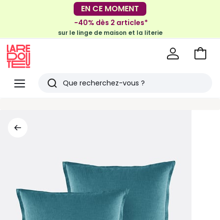
-30€ tous les 100€*
EN CE MOMENT
sur le meuble & la déco
-40% dès 2 articles*
sur le linge de maison et la literie
Voir
mon
La
panie
Redoute
Menu
Rechercher
Derniers
articles
vus