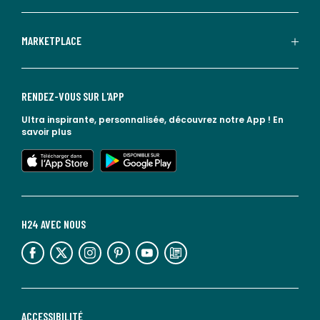
MARKETPLACE
RENDEZ-VOUS SUR L'APP
Ultra inspirante, personnalisée, découvrez notre App !
En
savoir plus
lien vers l'app store
lien vers google play
H24 AVEC NOUS
lien vers l'espace réseaux sociaux
lien vers l'espace réseaux sociaux
lien vers l'espace réseaux sociaux
lien vers l'espace réseaux sociaux
lien vers l'espace réseaux sociaux
lien vers le blog la redoute
ACCESSIBILITÉ