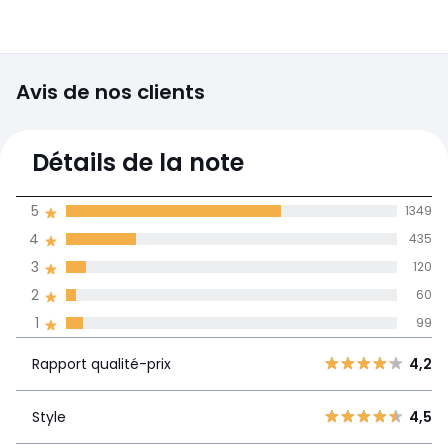
Avis de nos clients
4,4
Détails de la note
(2063)
moyenne des avis
5
1349
dans toutes les
4
435
langues
3
120
Informations,
2
60
La Redoute s'engage
1
99
Rapport
5
1349
4,2
qualité-prix
4
435
Rapport qualité-prix
4,2
3
120
Style
4,5
2
Style
4,5
60
1
99