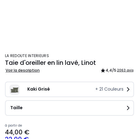
LA REDOUTE INTERIEURS
Taie d'oreiller en lin lavé, Linot
Voir la description
4,4
/5
2063 avis
Kaki Grisé
+
21
Couleurs
Taille
à partir de
44,00 €