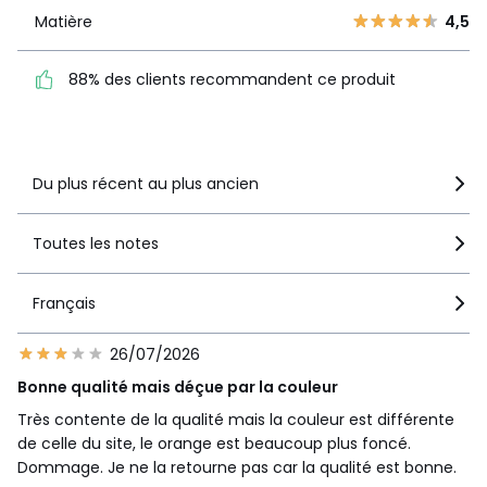
Matière
4,5
Romarin, Bleu Pétrole, Rose Nacre, Rose Framboise,
Matière
4,5
Orange Cuit, Bleu Royal, Absinthe, Marine
88% des clients
Tailles
50x70 cm, 63x63 cm, 80X80cm, 65x100 cm,
recommandent ce produit
88% des clients recommandent ce produit
85x185 cm
Voir le détail de la note
Caractéristiques environnementales de l’emballage
En savoir plus sur nos emballages
Du plus récent au plus ancien
Toutes les notes
Français
26/07/2026
Bonne qualité mais déçue par la couleur
Très contente de la qualité mais la couleur est différente
de celle du site, le orange est beaucoup plus foncé.
Dommage. Je ne la retourne pas car la qualité est bonne.