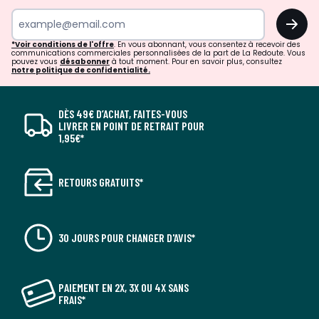
OK
*Voir conditions de l'offre
. En vous abonnant, vous consentez à recevoir des
communications commerciales personnalisées de la part de La Redoute. Vous
pouvez vous
désabonner
à tout moment. Pour en savoir plus, consultez
notre politique de confidentialité.
DÈS 49€ D’ACHAT, FAITES-VOUS
LIVRER EN POINT DE RETRAIT POUR
1,95€*
RETOURS GRATUITS*
30 JOURS POUR CHANGER D'AVIS*
PAIEMENT EN 2X, 3X OU 4X SANS
FRAIS*