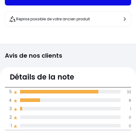
Reprise possible de votre ancien produit
Avis de nos clients
4,8
Détails de la note
(41)
moyenne des avis
5
32
dans toutes les
4
8
langues
3
1
Informations,
2
0
La Redoute s'engage
1
0
Rapport
5
32
4,7
qualité-prix