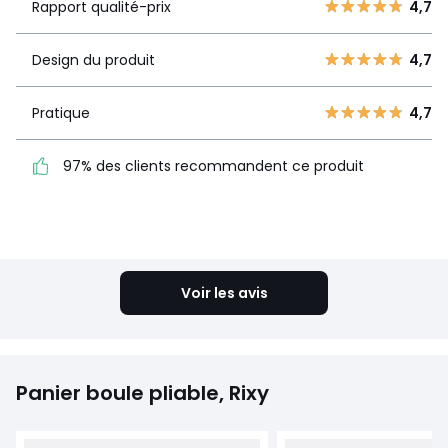
4
8
Rapport qualité-prix
4,7
3
1
Design du
4,7
2
Design du produit
4,7
0
produit
1
0
Pratique
4,7
Pratique
4,7
97% des clients
97% des clients recommandent ce produit
recommandent ce produit
Voir le détail de la note
Voir les avis
Panier boule pliable, Rixy