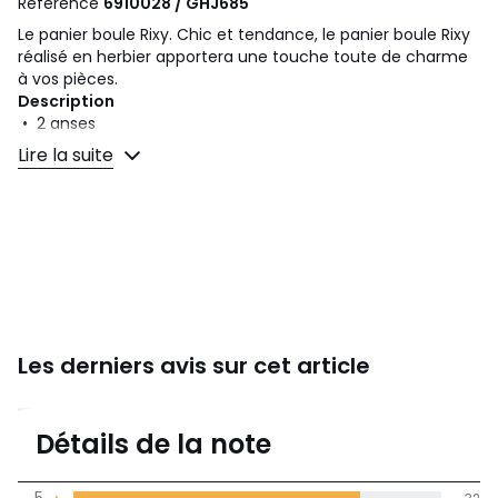
Référence
6910028 / GHJ685
Le panier boule Rixy. Chic et tendance, le panier boule Rixy
réalisé en herbier apportera une touche toute de charme
à vos pièces.
Description
• 2 anses
Lire la suite
Dimensions
• Diamètre : 45 cm
• Hauteur totale : 70 cm
• Hauteur sans les anses : 50 cm
Dimensions et poids des colis
1 colis
• L47 x H22 x P47 cm, 0,56 kg
Les derniers avis sur cet article
Couleurs
Naturel
Tailles
Taille Unique
4,8
Caractéristiques environnementales de l’emballage
Détails de la note
En savoir plus sur nos emballages
(41)
moyenne des avis