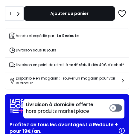
notre
programme
Quantité
1
Ajouter au panier
pour
Ajoute
payer
à
à
une
la
liste
Vendu et expédié par :
La Redoute
place
21,06
Livraison sous 10 jours
€.
Livraison en point de retrait à
tarif réduit
dès 49€ d'achat*
Disponible en magasin : Trouver un magasin pour voir
le produit
Livraison à domicile offerte
hors produits marketplace
Profitez de tous les avantages La Redoute +
pour 19€/an.