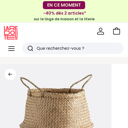
EN CE MOMENT
-30€ tous les 100€*
sur le meuble & la déco
-40% dès 2 articles*
sur le linge de maison et la literie
Voir
mon
La
panie
Redoute
Menu
Rechercher
Derniers
articles
vus