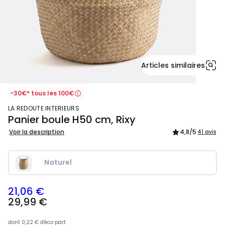
Articles similaires
-30€* tous les 100€
LA REDOUTE INTERIEURS
Panier boule H50 cm, Rixy
Voir la description
4,8
/5
41 avis
Naturel
21,06 €
29,99
29,99 €
€
souscrivez
à
dont
0,22 €
d'éco part