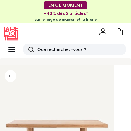
-30€ tous les 100€*
EN CE MOMENT
sur le meuble & la déco
-40% dès 2 articles*
sur le linge de maison et la literie
Voir
mon
La
panie
Redoute
Menu
Rechercher
Derniers
articles
vus