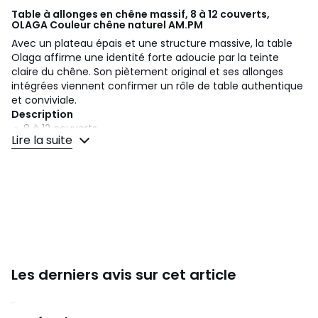
Table à allonges en chêne massif, 8 à 12 couverts,
OLAGA Couleur chêne naturel
AM.PM
Avec un plateau épais et une structure massive, la table
Olaga affirme une identité forte adoucie par la teinte
claire du chêne. Son piètement original et ses allonges
intégrées viennent confirmer un rôle de table authentique
et conviviale.
Description
• 8 à 12 couverts
Lire la suite
• Structure et plateau en chêne massif FSC*, finition
nitrocellulosique
• Les 2 allonges intégrées se rangent sous le plateau et se
déplient facilement
• Piètement ailettes
• Patins ajustables
Dimensions
• Largeur : 216 à 296 cm
• Hauteur : 75 cm
Les derniers avis sur cet article
• Profondeur : 80 cm
• Poids : 93 kg
4