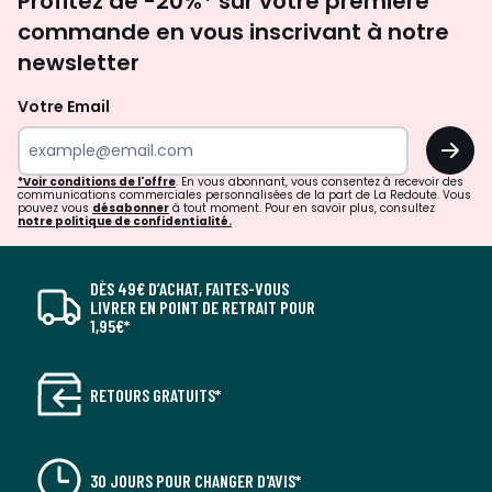
Profitez de -20%* sur votre première
newsletter
commande en vous inscrivant à notre
newsletter
Votre Email
OK
*Voir conditions de l'offre
. En vous abonnant, vous consentez à recevoir des
communications commerciales personnalisées de la part de La Redoute. Vous
pouvez vous
désabonner
à tout moment. Pour en savoir plus, consultez
notre politique de confidentialité.
DÈS 49€ D’ACHAT, FAITES-VOUS
LIVRER EN POINT DE RETRAIT POUR
1,95€*
RETOURS GRATUITS*
30 JOURS POUR CHANGER D'AVIS*