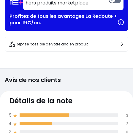
hors produits marketplace
Profitez de tous les avantages La Redoute +
pour 19€/an.
Reprise possible de votre ancien produit
Avis de nos clients
4
Détails de la note
(6)
moyenne des avis
5
3
dans toutes les
4
2
langues
3
0