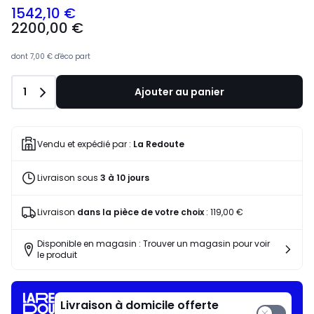
1542,10 €
2200,00 €
dont
7,00 €
d'éco part
Quantité
1
Ajouter au panier
Vendu et expédié par :
La Redoute
Livraison sous
3 à 10 jours
Livraison
dans la pièce de votre choix
:
119,00 €
Disponible en magasin : Trouver un magasin pour voir
le produit
Livraison à domicile offerte