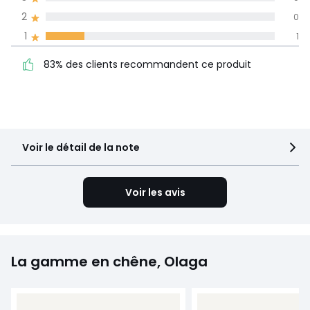
Informations,
2
0
La Redoute s'engage
1
1
83% des clients
5
3
recommandent ce produit
4
2
83% des clients recommandent ce produit
3
0
2
0
1
1
Voir le détail de la note
Voir les avis
La gamme en chêne, Olaga