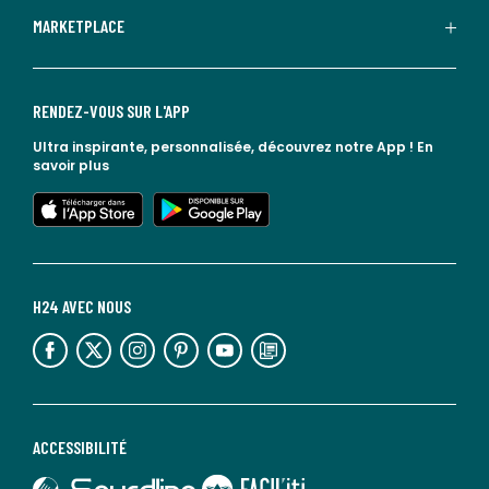
MARKETPLACE
RENDEZ-VOUS SUR L'APP
Ultra inspirante, personnalisée, découvrez notre App !
En
savoir plus
lien vers l'app store
lien vers google play
H24 AVEC NOUS
lien vers l'espace réseaux sociaux
lien vers l'espace réseaux sociaux
lien vers l'espace réseaux sociaux
lien vers l'espace réseaux sociaux
lien vers l'espace réseaux sociaux
lien vers le blog la redoute
ACCESSIBILITÉ
lien vers Sourdline
lien vers Faciliti