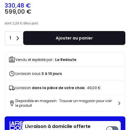
330,48 €
599,00 €
dont
2,28 €
d'éco part
Quantité
1
Ajouter au panier
Vendu et expédié par :
La Redoute
Livraison sous
3 à 10 jours
Livraison
dans la pièce de votre choix
:
49,00 €
Disponible en magasin : Trouver un magasin pour voir
le produit
Livraison à domicile offerte