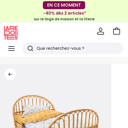
-30€ tous les 100€*
EN CE MOMENT
sur le meuble & la déco
-40% dès 2 articles*
sur le linge de maison et la literie
Voir
mon
La
panie
Redoute
Menu
Rechercher
Derniers
articles
vus