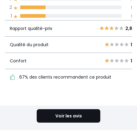
Informations,
2
1
La Redoute s'engage
1
1
Rapport
5
0
2,8
qualité-prix
4
2
Rapport qualité-prix
2,8
3
0
Qualité du
1
2
Qualité du produit
1
1
produit
1
1
Confort
1
Confort
1
67% des clients
67% des clients recommandent ce produit
recommandent ce produit
Voir le détail de la note
Voir les avis