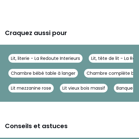
Craquez aussi pour
Lit, literie - La Redoute Interieurs
Lit, tête de lit - La Re
Chambre bébé table à langer
Chambre complète bla
Lit mezzanine rose
Lit vieux bois massif
Banquette
Conseils et astuces