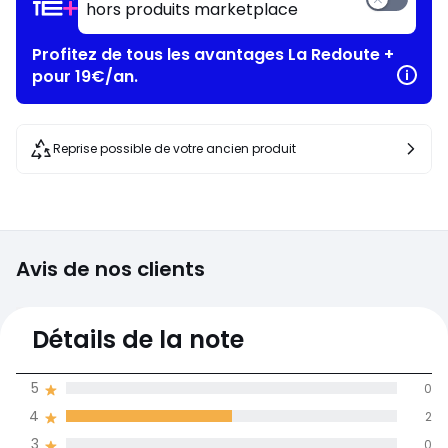
hors produits marketplace
Profitez de tous les avantages La Redoute +
pour 19€/an.
Reprise possible de votre ancien produit
Avis de nos clients
2,8
Détails de la note
(4)
moyenne des avis
5
0
dans toutes les
4
2
langues
3
0