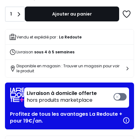
notre
programme
Quantité
1
Ajouter au panier
pour
Ajoute
payer
à
à
une
la
liste
Vendu et expédié par :
La Redoute
place
228,36
Livraison
sous 4 à 5 semaines
€.
Disponible en magasin : Trouver un magasin pour voir
le produit
Livraison à domicile offerte
hors produits marketplace
Profitez de tous les avantages La Redoute +
pour 19€/an.