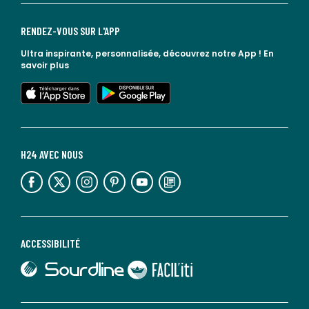
RENDEZ-VOUS SUR L'APP
Ultra inspirante, personnalisée, découvrez notre App !
En
savoir plus
lien vers l'app store
lien vers google play
H24 AVEC NOUS
lien vers l'espace réseaux sociaux
lien vers l'espace réseaux sociaux
lien vers l'espace réseaux sociaux
lien vers l'espace réseaux sociaux
lien vers l'espace réseaux sociaux
lien vers le blog la redoute
ACCESSIBILITÉ
lien vers Sourdline
lien vers Faciliti