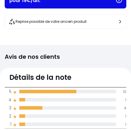
pour 19€/an.
Reprise possible de votre ancien produit
Avis de nos clients
4,1
Détails de la note
(17)
moyenne des avis
5
10
dans toutes les
4
1
langues
3
4
Informations,
2
1
La Redoute s'engage
1
1
Rapport
5
10
4,2