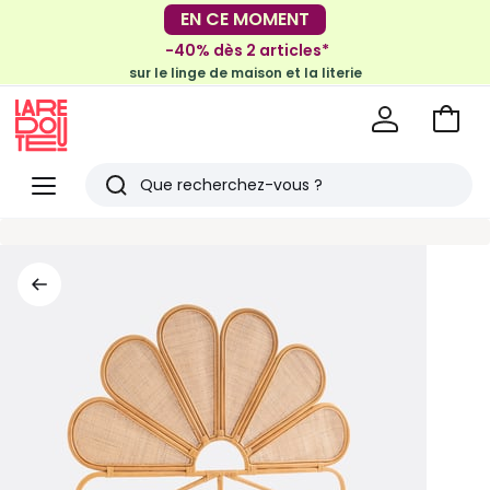
EN CE MOMENT
-30€ tous les 100€*
sur le meuble & la déco
-40% dès 2 articles*
sur le linge de maison et la literie
Voir
mon
La
panie
Redoute
Menu
Rechercher
Derniers
articles
vus