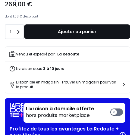
269,00 €
dont
1,08 €
d'éco part
Quantité
1
Ajouter au panier
Vendu et expédié par :
La Redoute
Livraison sous
3 à 10 jours
Disponible en magasin : Trouver un magasin pour voir
le produit
Livraison à domicile offerte
hors produits marketplace
Profitez de tous les avantages La Redoute +