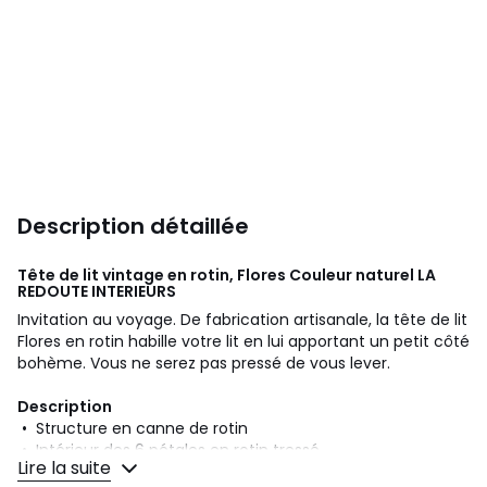
Description détaillée
Tête de lit vintage en rotin, Flores Couleur naturel
LA
REDOUTE INTERIEURS
Invitation au voyage. De fabrication artisanale, la tête de lit
Flores en rotin habille votre lit en lui apportant un petit côté
bohème. Vous ne serez pas pressé de vous lever.
Description
• Structure en canne de rotin
• Intérieur des 6 pétales en rotin tressé
Lire la suite
• Finition vernis nitrocellulosique