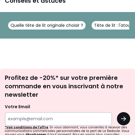
Conseils et astuces
Quelle tête de lit originale choisir ?
Tête de lit : l'ato
Inscription
Profitez de -20%* sur votre première
newsletter
commande en vous inscrivant à notre
newsletter
Votre Email
OK
*Voir conditions de l'offre
. En vous abonnant, vous consentez à recevoir des
communications commerciales personnalisées de la part de La Redoute. Vous
pouvez vous
désabonner
à tout moment. Pour en savoir plus, consultez