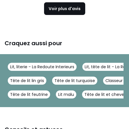
Voir plus d'avis
Craquez aussi pour
Lit, literie - La Redoute Interieurs
Lit, tête de lit - La Re
Tête de lit lin gris
Tête de lit turquoise
Classeur s
Tête de lit feutrine
Lit malu
Tête de lit et chevet a