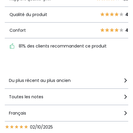
3
4
En savoir plus sur nos emballages
Qualité du
4
2
Qualité du produit
4
1
produit
1
1
Confort
4
Confort
4
81% des clients
81% des clients recommandent ce produit
recommandent ce produit
Voir le détail de la note
Du plus récent au plus ancien
Toutes les notes
Français
02/10/2025