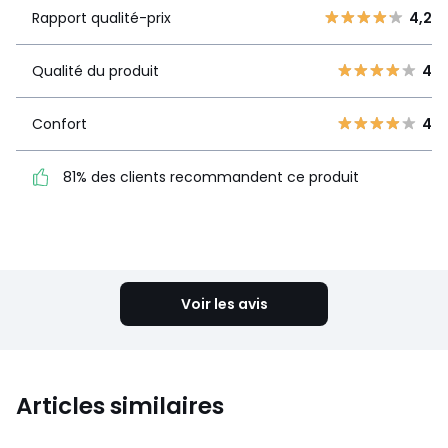
qualité-prix
4
1
Rapport qualité-prix
4,2
3
4
Qualité du
4
2
Qualité du produit
4
1
produit
1
1
Confort
4
Confort
4
81% des clients
81% des clients recommandent ce produit
recommandent ce produit
Voir le détail de la note
Voir les avis
Articles similaires