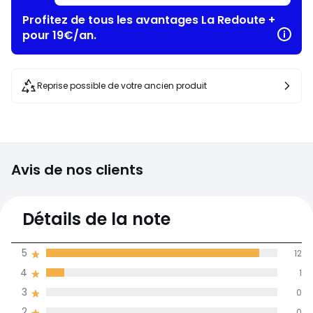
Profitez de tous les avantages La Redoute +
pour 19€/an.
Reprise possible de votre ancien produit
Avis de nos clients
4,9
Détails de la note
(13)
moyenne des avis
5
12
dans toutes les
4
1
langues
3
0
Informations,
2
0