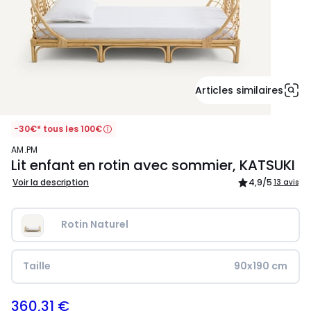
Articles similaires
-30€* tous les 100€
AM.PM
Lit enfant en rotin avec sommier, KATSUKI
Voir la description
4,9
/5
13 avis
Rotin Naturel
Taille
90x190 cm
360,31 €
599,00