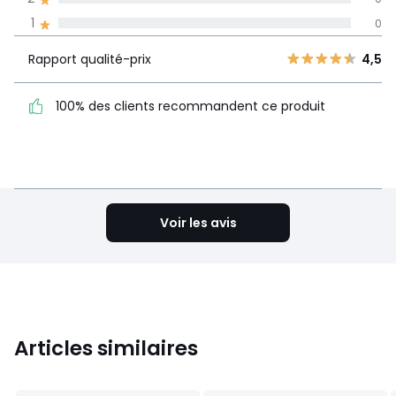
La Redoute s'engage
1
0
Rapport
5
12
4,5
qualité-prix
4
1
Rapport qualité-prix
4,5
100% des clients
3
0
recommandent ce produit
2
100% des clients recommandent ce produit
0
1
0
Voir le détail de la note
Voir les avis
Articles similaires