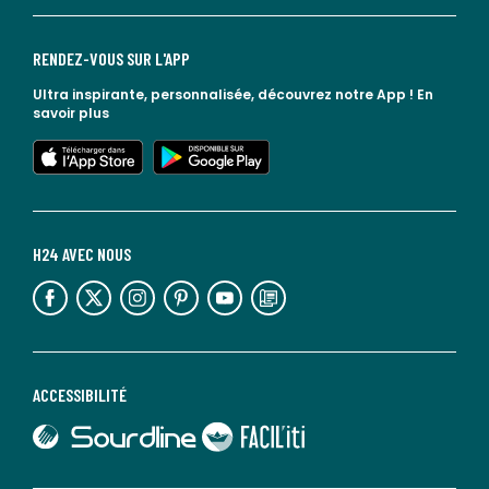
RENDEZ-VOUS SUR L'APP
Ultra inspirante, personnalisée, découvrez notre App !
En
savoir plus
lien vers l'app store
lien vers google play
H24 AVEC NOUS
lien vers l'espace réseaux sociaux
lien vers l'espace réseaux sociaux
lien vers l'espace réseaux sociaux
lien vers l'espace réseaux sociaux
lien vers l'espace réseaux sociaux
lien vers le blog la redoute
ACCESSIBILITÉ
lien vers Sourdline
lien vers Faciliti