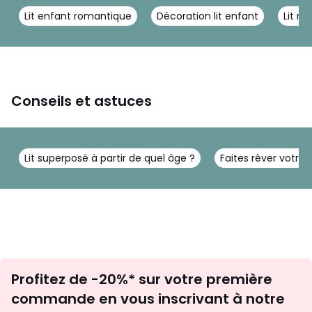
Lit enfant romantique
Décoration lit enfant
Lit m
Conseils et astuces
Lit superposé à partir de quel âge ?
Faites rêver votre
Inscription
Profitez de -20%* sur votre première
newsletter
commande en vous inscrivant à notre