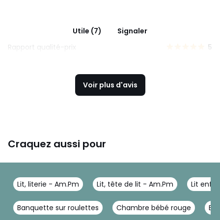
Utile (7)
Signaler
Rapport qualité-prix
5
Voir plus d'avis
Craquez aussi pour
Lit, literie - Am.Pm
Lit, tête de lit - Am.Pm
Lit enf
Banquette sur roulettes
Chambre bébé rouge
Bur