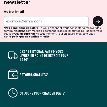
newsletter
Votre Email
OK
*Voir conditions de l'offre
. En vous abonnant, vous consentez à recevoir des
communications commerciales personnalisées de la part de La Redoute. Vous
pouvez vous
désabonner
à tout moment. Pour en savoir plus, consultez
notre politique de confidentialité.
DÈS 49€ D’ACHAT, FAITES-VOUS
LIVRER EN POINT DE RETRAIT POUR
1,95€*
RETOURS GRATUITS*
30 JOURS POUR CHANGER D'AVIS*