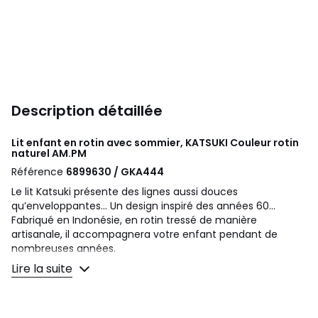
Description détaillée
Lit enfant en rotin avec sommier, KATSUKI Couleur rotin
naturel
AM.PM
Référence
6899630 / GKA444
Le lit Katsuki présente des lignes aussi douces
qu’enveloppantes... Un design inspiré des années 60...
Fabriqué en Indonésie, en rotin tressé de manière
artisanale, il accompagnera votre enfant pendant de
nombreuses années.
Lire la suite
Description
• En rotin finition nitrocellulosique
• Tête de lit et pied de lit motif croisé.