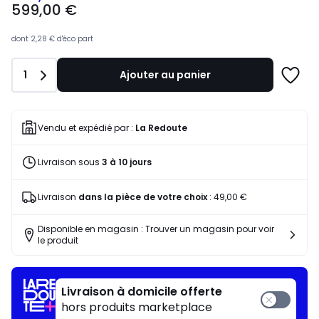
599,00 €
€
souscrivez
à
dont
2,28 €
d'éco part
notre
programme
Quantité
1
Ajouter au panier
pour
Ajoute
payer
à
à
une
la
liste
Vendu et expédié par :
La Redoute
place
360,31
Livraison sous
3 à 10 jours
€.
Livraison
dans la pièce de votre choix
:
49,00 €
Disponible en magasin : Trouver un magasin pour voir
le produit
Livraison à domicile offerte
hors produits marketplace