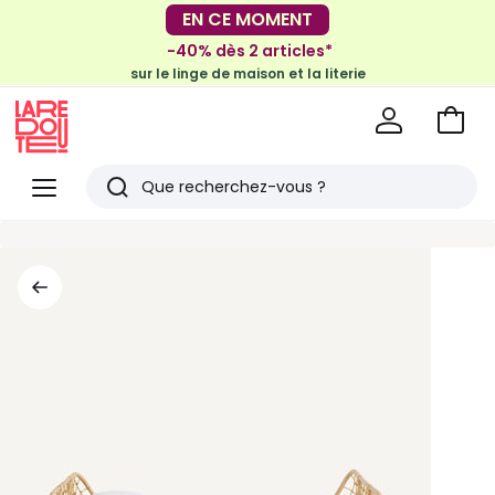
-30€ tous les 100€*
EN CE MOMENT
sur le meuble & la déco
-40% dès 2 articles*
sur le linge de maison et la literie
Voir
mon
La
panie
Redoute
Menu
Rechercher
Derniers
articles
vus