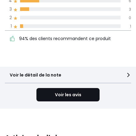
4
6
langues
3
3
Informations,
2
0
La Redoute s'engage
1
1
94% des clients
5
22
recommandent ce produit
4
6
94% des clients recommandent ce produit
3
3
2
0
1
1
Voir le détail de la note
Voir les avis