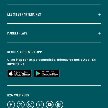
LES SITES PARTENAIRES
MARKETPLACE
RENDEZ-VOUS SUR L'APP
Ultra inspirante, personnalisée, découvrez notre App !
En
savoir plus
lien vers l'app store
lien vers google play
H24 AVEC NOUS
lien vers l'espace réseaux sociaux
lien vers l'espace réseaux sociaux
lien vers l'espace réseaux sociaux
lien vers l'espace réseaux sociaux
lien vers l'espace réseaux sociaux
lien vers le blog la redoute