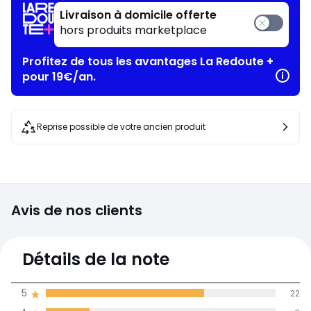
Livraison à domicile offerte
hors produits marketplace
Profitez de tous les avantages La Redoute +
pour 19€/an.
Reprise possible de votre ancien produit
Avis de nos clients
4,5
Détails de la note
(32)
moyenne des avis
5
22
dans toutes les