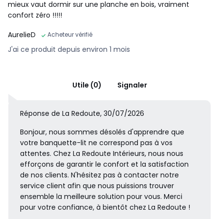
Caractéristiques environnementales de l’emballage
mieux vaut dormir sur une planche en bois, vraiment
confort zéro !!!!!
En savoir plus sur nos emballages
AurelieD
Acheteur vérifié
J'ai ce produit depuis environ 1 mois
Utile (0)
Signaler
Réponse de La Redoute, 30/07/2026
Bonjour, nous sommes désolés d'apprendre que
votre banquette-lit ne correspond pas à vos
attentes. Chez La Redoute Intérieurs, nous nous
efforçons de garantir le confort et la satisfaction
de nos clients. N'hésitez pas à contacter notre
service client afin que nous puissions trouver
ensemble la meilleure solution pour vous. Merci
pour votre confiance, à bientôt chez La Redoute !