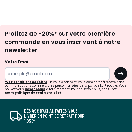
Inscription
Profitez de -20%* sur votre première
newsletter
commande en vous inscrivant à notre
newsletter
Votre Email
OK
*Voir conditions de l'offre
. En vous abonnant, vous consentez à recevoir des
communications commerciales personnalisées de la part de La Redoute. Vous
pouvez vous
désabonner
à tout moment. Pour en savoir plus, consultez
notre politique de confidentialité.
DÈS 49€ D’ACHAT, FAITES-VOUS
LIVRER EN POINT DE RETRAIT POUR
1,95€*