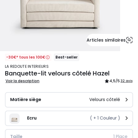
Articles similaires
-30€* tous les 100€
Best-seller
LA REDOUTE INTERIEURS
Banquette-lit velours côtelé Hazel
Voir la description
4,5
/5
32 avis
Matière siège
Velours côtelé
Ecru
( +
1
Couleur )
Taille
1 Place