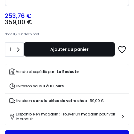
253,76 €
359,00
359,00 €
€
souscrivez
à
dont
8,20 €
d'éco part
notre
programme
Quantité
1
Ajouter au panier
pour
Ajoute
payer
à
à
une
la
liste
Vendu et expédié par :
La Redoute
place
253,76
Livraison sous
3 à 10 jours
€.
Livraison
dans la pièce de votre choix
:
59,00 €
Disponible en magasin : Trouver un magasin pour voir
le produit