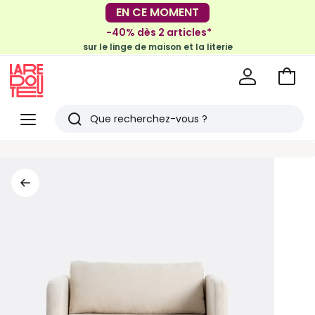
-30€ tous les 100€*
EN CE MOMENT
sur le meuble & la déco
-40% dès 2 articles*
sur le linge de maison et la literie
Voir
mon
La
panie
Redoute
Menu
Rechercher
Derniers
articles
vus