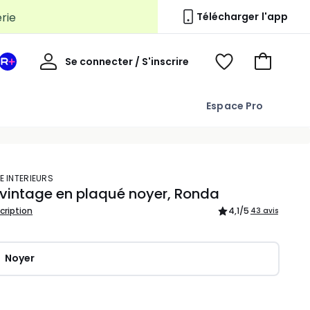
Télécharger l'app
Mon
Se connecter / S'inscrire
Mon
Voir
Voir
compte
espace
mes
mon
La
favoris
panier
Espace Pro
Redoute
+
E INTERIEURS
 vintage en plaqué noyer, Ronda
scription
4,1
/5
43 avis
Noyer
ité