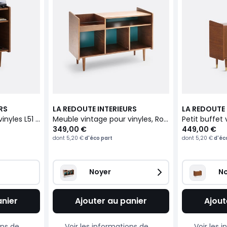
RS
LA REDOUTE INTERIEURS
LA REDOUTE 
Meuble vintage pour vinyles L51 cm, Ronda
Meuble vintage pour vinyles, Ronda
349,00 €
449,00 €
dont
5,20 €
d'éco part
dont
5,20 €
d'éc
Noyer
N
anier
Ajouter au panier
Ajout
ons de
Voir les informations de
Voir les 