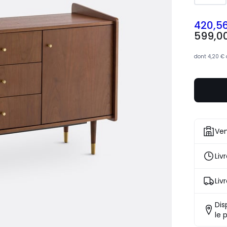
420,5
599,0
dont
4,20 €
Ven
Liv
Liv
Dis
le 