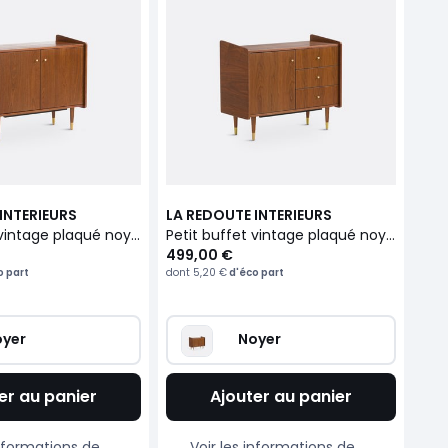
INTERIEURS
LA REDOUTE INTERIEURS
Petit buffet vintage plaqué noyer, Ronda
Petit buffet vintage plaqué noyer, Ronda
499,00 €
o part
dont
5,20 €
d'éco part
oyer
Noyer
er au panier
Ajouter au panier
informations de
Voir les informations de