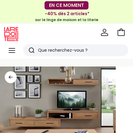
EN CE MOMENT
-30€ tous les 100€*
sur le meuble & la déco
-40% dès 2 articles*
sur le linge de maison et la literie
Voir
mon
La
panie
Redoute
Menu
Rechercher
Derniers
articles
vus