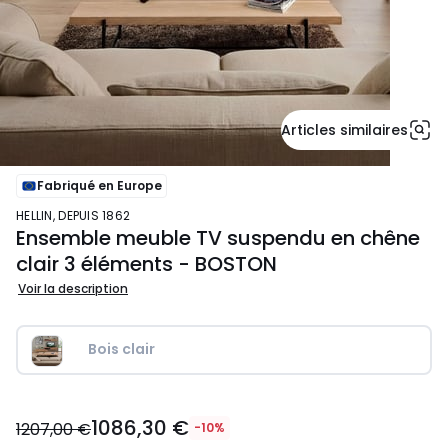
Articles similaires
Fabriqué en Europe
HELLIN, DEPUIS 1862
Ensemble meuble TV suspendu en chêne
clair 3 éléments - BOSTON
Voir la description
Bois clair
1086,30
1086,30 €
€
1207,00 €
-10%