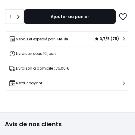
au
lieu
de
Quantité
1
Ajouter au panier
1207,00
Ajoute
€
à
10%
une
de
liste
3,7/5 (75)
Vendu et expédié par :
Hellin
réduction
appliquée.
Livraison sous 10 jours
Livraison à domicile : 75,00 €
Retour payant
Avis de nos clients