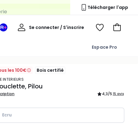
erie
Télécharger l'app
Mon
Se connecter / S'inscrire
Mon
Voir
Voir
compte
espace
mes
mon
La
favoris
panier
Espace Pro
Redoute
+
ous les 100€
Bois certifié
E INTERIEURS
ouclette, Pilou
scription
4,3
/5
15 avis
Ecru
ité