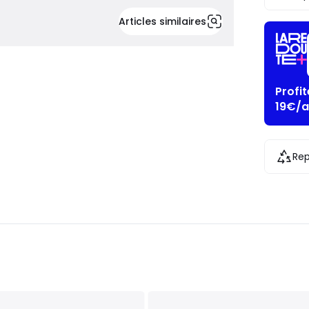
Articles similaires
Profi
19€/a
Rep