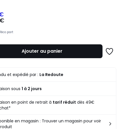
 €
 €
z
d'éco part
mme
Ajouter au panier
Ajouter
à
une
liste
du et expédié par :
La Redoute
raison sous
1 à 2 jours
raison en point de retrait à
tarif réduit
dès 49€
chat*
ponible en magasin : Trouver un magasin pour voir
produit