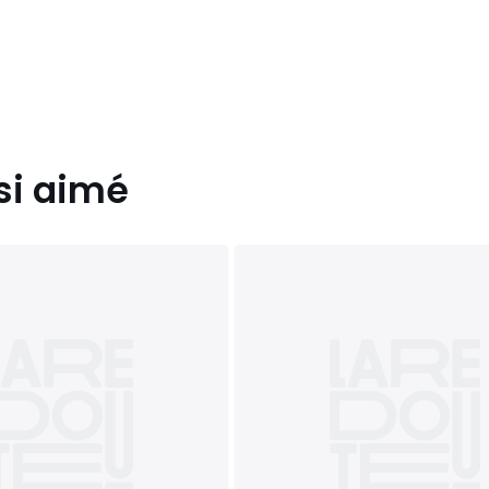
si aimé