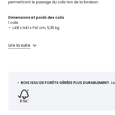
permettront le passage du colis lors de la livraison.
Dimensions et poids des colis
1 colis
• L48 x H41 x P41 cm, 5,35 kg
Couleurs
Ecru
Lire la suite
Tailles
Taille Unique
Téléchargements
Plan(s) de montage
Caractéristiques environnementales de l’emballage
•
BOIS ISSU DE FORÊTS GÉRÉES PLUS DURABLEMENT.
Le
En savoir plus sur nos emballages