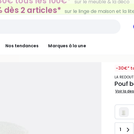
 dès 2 articles*
sur le linge de maison et la lit
Nos tendances
Marques à la une
-30€* t
LA REDOUT
Pouf b
Voir la de
Quant
1