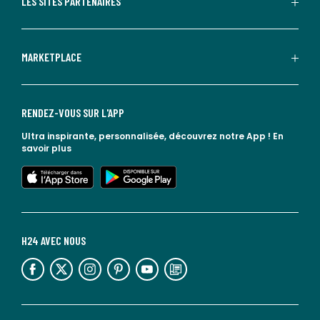
LES SITES PARTENAIRES
MARKETPLACE
RENDEZ-VOUS SUR L'APP
Ultra inspirante, personnalisée, découvrez notre App !
En
savoir plus
lien vers l'app store
lien vers google play
H24 AVEC NOUS
lien vers l'espace réseaux sociaux
lien vers l'espace réseaux sociaux
lien vers l'espace réseaux sociaux
lien vers l'espace réseaux sociaux
lien vers l'espace réseaux sociaux
lien vers le blog la redoute