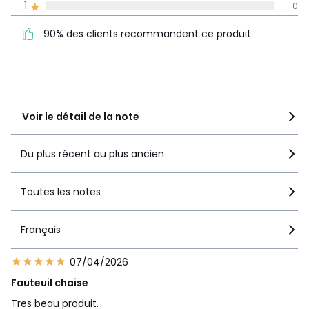
environnementales
1
0
90% des clients
5
18
• Produit totalement recyclable.
recommandent ce produit
4
0
90% des clients recommandent ce produit
Couleurs
Blanc Optique, Noir Graphite
3
0
Tailles
Taille Unique
2
2
Caractéristiques environnementales de l’emballage
1
0
En savoir plus sur nos emballages
Voir le détail de la note
Du plus récent au plus ancien
Toutes les notes
Français
07/04/2026
Fauteuil chaise
Tres beau produit.