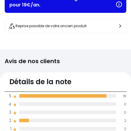
pour 19€/an.
Reprise possible de votre ancien produit
Avis de nos clients
4,7
Détails de la note
(20)
moyenne des avis
5
18
dans toutes les
4
0
langues
3
0
Informations,
2
2
La Redoute s'engage
1
0
90% des clients