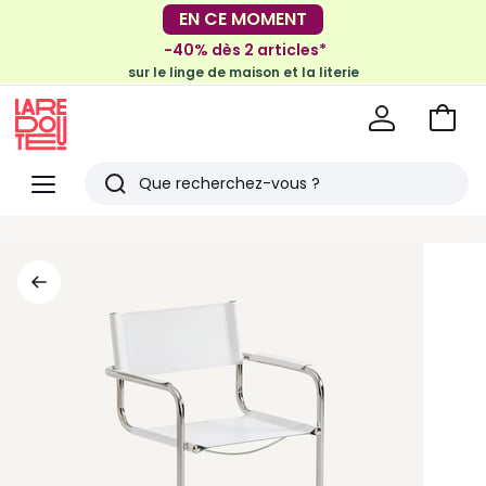
-30€ tous les 100€*
EN CE MOMENT
sur le meuble & la déco
-40% dès 2 articles*
sur le linge de maison et la literie
Voir
mon
La
panie
Redoute
Menu
Rechercher
Derniers
articles
vus