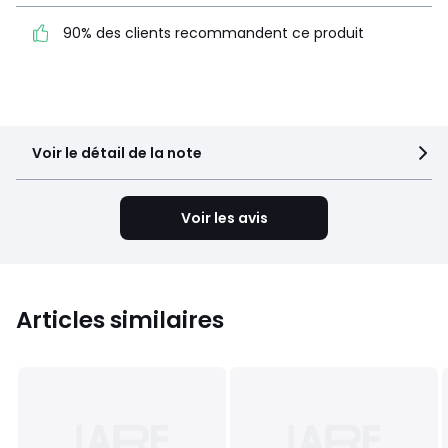
5
18
recommandent ce produit
4
0
90% des clients recommandent ce produit
3
0
2
2
1
0
Voir le détail de la note
Voir les avis
Articles similaires