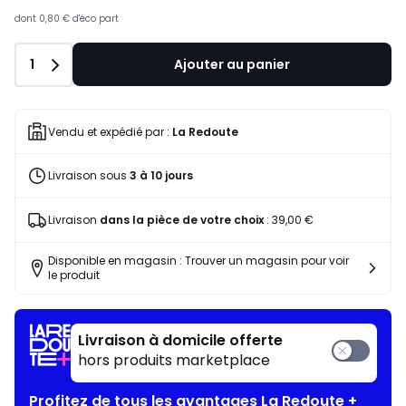
souscrivez
à
dont
0,80 €
d'éco part
notre
programme
Quantité
1
Ajouter au panier
pour
payer
à
la
Vendu et expédié par :
La Redoute
place
195,54
Livraison sous
3 à 10 jours
€.
Livraison
dans la pièce de votre choix
:
39,00 €
Disponible en magasin : Trouver un magasin pour voir
le produit
Livraison à domicile offerte
hors produits marketplace
Profitez de tous les avantages La Redoute +