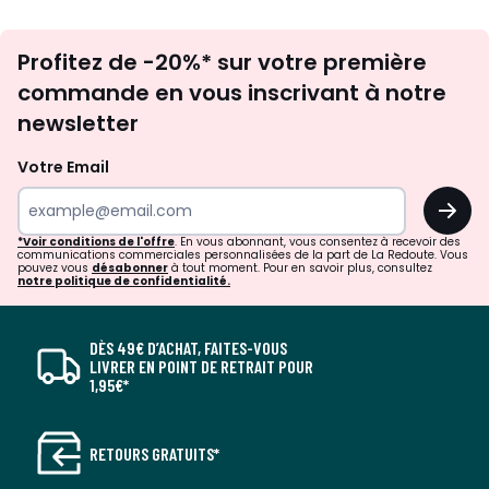
Inscription
Profitez de -20%* sur votre première
newsletter
commande en vous inscrivant à notre
newsletter
Votre Email
OK
*Voir conditions de l'offre
. En vous abonnant, vous consentez à recevoir des
communications commerciales personnalisées de la part de La Redoute. Vous
pouvez vous
désabonner
à tout moment. Pour en savoir plus, consultez
notre politique de confidentialité.
DÈS 49€ D’ACHAT, FAITES-VOUS
LIVRER EN POINT DE RETRAIT POUR
1,95€*
RETOURS GRATUITS*