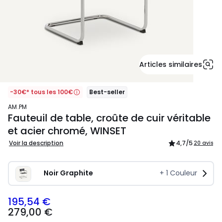
Articles similaires
-30€* tous les 100€
Best-seller
AM.PM
Fauteuil de table, croûte de cuir véritable
et acier chromé, WINSET
Voir la description
4,7
/5
20 avis
Noir Graphite
+
1
Couleur
195,54 €
279,00
279,00 €
€