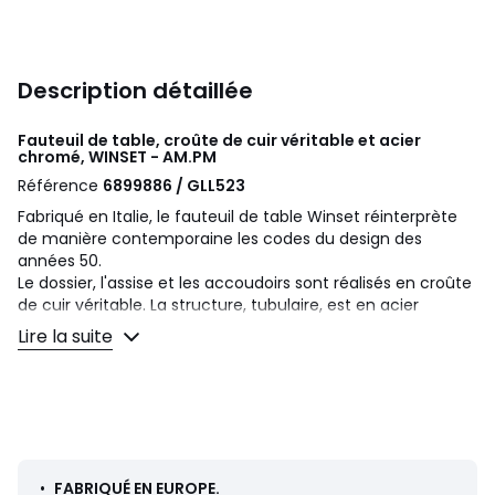
Description détaillée
Fauteuil de table, croûte de cuir véritable et acier
chromé, WINSET - AM.PM
Référence
6899886 / GLL523
Fabriqué en Italie, le fauteuil de table Winset réinterprète
de manière contemporaine les codes du design des
années 50.
Le dossier, l'assise et les accoudoirs sont réalisés en croûte
de cuir véritable. La structure, tubulaire, est en acier
chromé. Un fauteuil de table aussi esthétique que
Lire la suite
confortable.
Description
• Assise, dossier et accoudoirs en croûte de cuir véritable
(Bovin, fleur corrigée, tannage au chrome, finition
pigmentée)
• Structure tubulaire en acier chromé
•
FABRIQUÉ EN EUROPE.