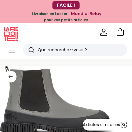
-20% dès 39€*
FACILE !
sur la mode
Mondial Relay
Livraison en Locker
pour vos petits articles
Voir
mon
La
panie
Redoute
Menu
Rechercher
Derniers
articles
vus
Articles similaires