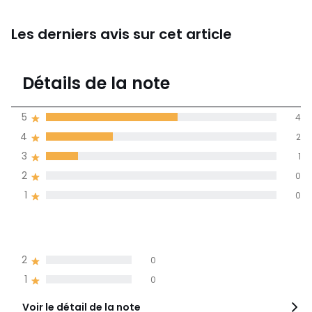
Les derniers avis sur cet article
4,4
Détails de la note
(7)
moyenne des avis
5
4
dans toutes les
4
2
langues
3
1
Informations,
2
0
La Redoute s'engage
1
0
5
4
4
2
3
1
2
0
1
0
Voir le détail de la note