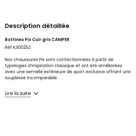
Description détaillée
Bottines Pix Cuir gris
CAMPER
Réf K300252
Nos chaussures Pix sont confectionnées à partir de
typologies d’inspiration classique et ont été améliorées
avec une semelle extérieure de sport exclusive offrant une
souplesse incomparable.
Caracteristiques:
Lire la suite
Certifiées par le Leather Working Group
Ortholite® smelle interne pour amorti et respirabilité
Semelle extérieure EVA pour la légèreté
Couleurs
Gris
Tailles
45