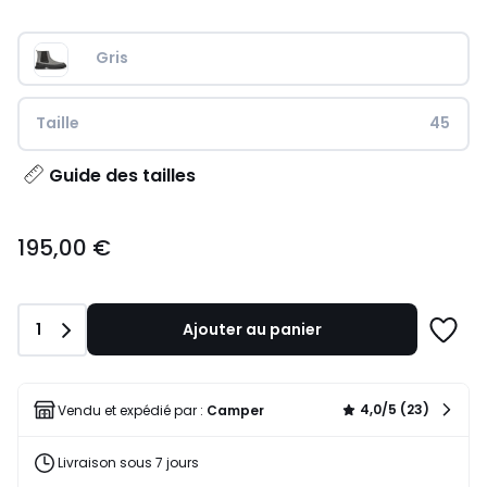
Gris
Taille
45
Guide des tailles
195,00
195,00 €
€.
Quantité
1
Ajouter au panier
Ajoute
à
une
liste
4,0/5 (23)
Vendu et expédié par :
Camper
Livraison sous 7 jours