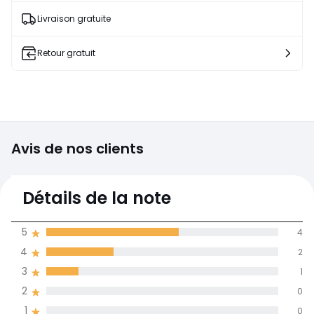
Livraison gratuite
Retour gratuit
Avis de nos clients
4,4
Détails de la note
(7)
moyenne des avis
5
4
dans toutes les
4
2
langues
3
1
Informations,
2
0
La Redoute s'engage
1
0