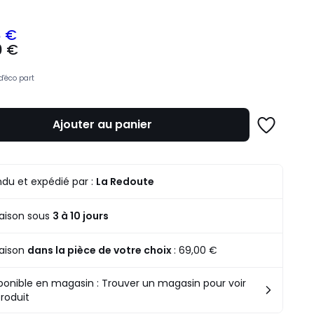
8 €
0 €
z
d'éco part
mme
Ajouter au panier
Ajouter
à
une
liste
du et expédié par :
La Redoute
raison sous
3 à 10 jours
raison
dans la pièce de votre choix
:
69,00 €
ponible en magasin : Trouver un magasin pour voir
produit