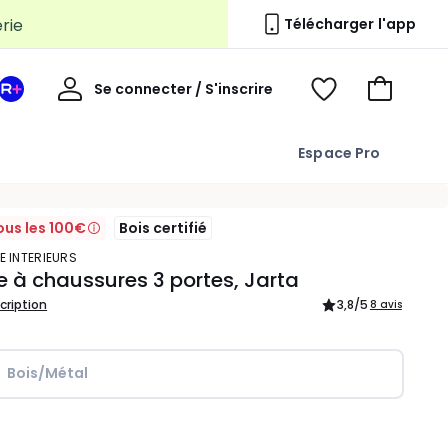
Télécharger l'app
Mon
Se connecter / S'inscrire
Mon
Voir
Voir
compte
espace
mes
mon
La
favoris
panier
Espace Pro
Redoute
+
ous les 100€
Bois certifié
E INTERIEURS
 à chaussures 3 portes, Jarta
scription
3,8
/5
8 avis
Bois/Métal
ité