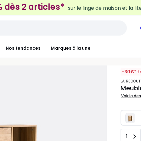
Nos tendances
Marques à la une
-30€* t
LA REDOUT
Meuble
Voir la de
Quant
1