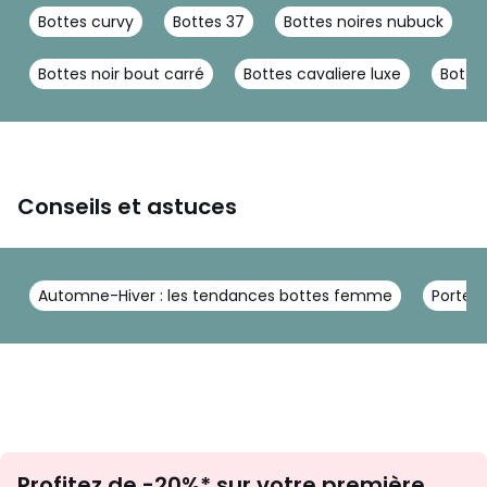
Bottes curvy
Bottes 37
Bottes noires nubuck
Bottes noir bout carré
Bottes cavaliere luxe
Botte
Conseils et astuces
Automne-Hiver : les tendances bottes femme
Porter 
Inscription
Profitez de -20%* sur votre première