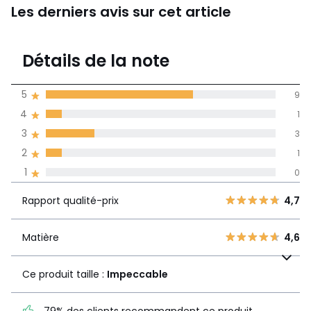
Les derniers avis sur cet article
En savoir plus sur nos emballages
4,3
Détails de la note
(14)
moyenne des avis
5
9
dans toutes les
4
1
langues
3
3
Informations,
2
1
La Redoute s'engage
1
0
Rapport
5
9
4,7
qualité-prix
4
1
Rapport qualité-prix
4,7
3
3
Matière
4,6
2
Matière
4,6
1
Ce produit taille :
1
0
Impeccable
Ce produit taille :
Impeccable
79% des clients