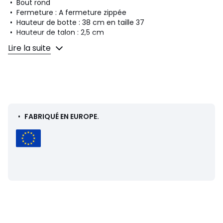
• Bout rond
• Fermeture : A fermeture zippée
• Hauteur de botte : 38 cm en taille 37
• Hauteur de talon : 2,5 cm
Lire la suite
Composition et Entretien
• Dessus/Tige : 100% cuir
• Doublure : 100% textile
• Semelle intérieure : 100% textile
• Semelle extérieure : 100% autres matériaux
•
FABRIQUÉ EN EUROPE.
Fiche produit relative aux qualités et caractéristiques
environnementales
• Origine de fabrication (piquage, montage, finition) :
Roumanie
Dernière mise à jour des informations : 12/06/2026
Couleurs
Marron Taupe, Noir, Marron
Tailles
36, 37, 38, 39, 40, 41
Caractéristiques environnementales de l’emballage