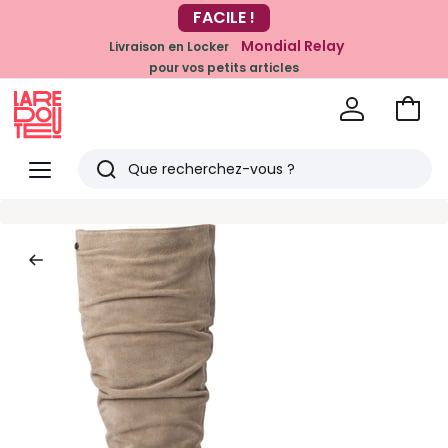
-20% dès 39€*
FACILE !
sur la mode
Mondial Relay
Livraison en Locker
pour vos petits articles
Voir
mon
La
panie
Redoute
Menu
Rechercher
Derniers
articles
vus