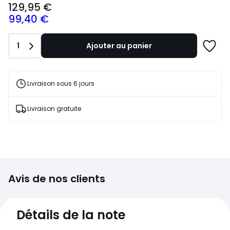
129,95 €
€.
99,40 €
Quantité
1
Ajouter au panier
Ajoute
à
une
liste
Livraison sous 6 jours
Livraison gratuite
Avis de nos clients
4,3
Détails de la note
(14)