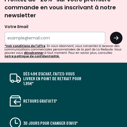
newsletter
commande en vous inscrivant à notre
newsletter
Votre Email
OK
*Voir conditions de l'offre
. En vous abonnant, vous consentez à recevoir des
communications commerciales personnalisées de la part de La Redoute. Vous
pouvez vous
désabonner
à tout moment. Pour en savoir plus, consultez
notre politique de confidentialité.
DÈS 49€ D’ACHAT, FAITES-VOUS
LIVRER EN POINT DE RETRAIT POUR
1,95€*
RETOURS GRATUITS*
30 JOURS POUR CHANGER D'AVIS*