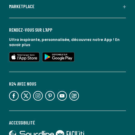
MARKETPLACE
RENDEZ-VOUS SUR L'APP
Ultra inspirante, personnalisée, découvrez notre App !
En
savoir plus
lien vers l'app store
lien vers google play
H24 AVEC NOUS
lien vers l'espace réseaux sociaux
lien vers l'espace réseaux sociaux
lien vers l'espace réseaux sociaux
lien vers l'espace réseaux sociaux
lien vers l'espace réseaux sociaux
lien vers le blog la redoute
ACCESSIBILITÉ
lien vers Sourdline
lien vers Faciliti