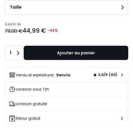
Taille
Prix
à partir de
44,99 €
à
79,00 €
-43%
partir
de
44,99
Quantité
1
Ajouter au panier
€
au
lieu
de
3,0/5 (40)
Vendu et expédié par :
Benuta
79,00
€
Livraison sous 72h
43%
de
réduction
Livraison gratuite
appliquée.
Retour gratuit