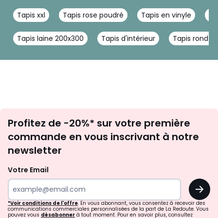
ton tapis. Absorbe les liquides avec précaution à l'aide d'un
chiffon et traite les taches avec un nettoyant spécial pour
Tapis xxl
Tapis rose poudré
Tapis en vinyle
Ta
tapis.
Tapis laine 200x300
Tapis d'intérieur
Tapis rond ju
- Hauteur des poils : 21 à 30 mm
Couleurs
Gris Clair, Crème
Tailles
080x150 cm, 120x170 cm, 160x230 cm, 200x290
cm, 240x340 cm
Inscription
Profitez de -20%* sur votre première
newsletter
commande en vous inscrivant à notre
newsletter
Votre Email
OK
*Voir conditions de l'offre
. En vous abonnant, vous consentez à recevoir des
communications commerciales personnalisées de la part de La Redoute. Vous
pouvez vous
désabonner
à tout moment. Pour en savoir plus, consultez