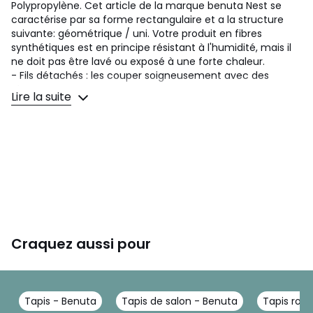
Polypropylène. Cet article de la marque benuta Nest se
caractérise par sa forme rectangulaire et a la structure
suivante: géométrique / uni. Votre produit en fibres
synthétiques est en principe résistant à l'humidité, mais il
ne doit pas être lavé ou exposé à une forte chaleur.
- Fils détachés : les couper soigneusement avec des
ciseaux
Lire la suite
- Sous-couche de tapis recommendée : non
- Pays de fabrication : Turquie
- Entretien : Les tapis en fibres synthétiques sont résistants
et faciles à entretenir. Les fibres de ces designs sont très
faciles à manipuler et ne nécessitent donc généralement
pas de traitement particulier. Passe régulièrement
l'aspirateur sur ton tapis, bats-le et laisse-le s'aérer pour
éliminer les odeurs, bactéries et autres. Les tapis en fibres
synthétiques n'aiment pas la chaleur directe du fer à
Craquez aussi pour
repasser, du chauffage, du sèche-linge ou du sèche-
cheveux. Les tapis en fibres synthétiques ont une structure
qui repousse l'humidité. N'utilise toutefois pas trop d'eau
pour nettoyer ton tapis. La machine à laver est également
Tapis - Benuta
Tapis de salon - Benuta
Tapis ron
à proscrire, sauf si le fabricant indique que tu peux y laver