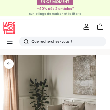
-30€ tous les 100€*
-40% dès 2 articles*
sur le meuble & la déco
sur le linge de maison et la literie
Voir
mon
La
panie
Redoute
Menu
Rechercher
Derniers
articles
vus