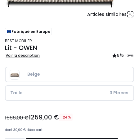
Articles similaires
Fabriqué en Europe
BEST MOBILIER
Lit - OWEN
Voir la description
5
/5
1 avis
Beige
Taille
 3 Places
1259,00
1259,00 €
€
1666,00 €
-24%
au
lieu
dont
30,00 €
d'éco part
de