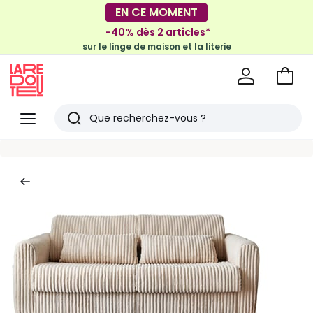
EN CE MOMENT
-30€ tous les 100€*
sur le meuble & la déco
-40% dès 2 articles*
sur le linge de maison et la literie
Voir
mon
La
panie
Redoute
Menu
Rechercher
Derniers
articles
vus