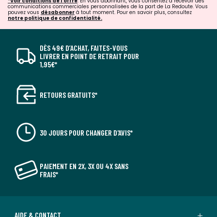
*Voir conditions de l'offre
. En vous abonnant, vous consentez à recevoir des
communications commerciales personnalisées de la part de La Redoute. Vous
pouvez vous
désabonner
à tout moment. Pour en savoir plus, consultez
notre politique de confidentialité.
DÈS 49€ D’ACHAT, FAITES-VOUS
LIVRER EN POINT DE RETRAIT POUR
1,95€*
RETOURS GRATUITS*
30 JOURS POUR CHANGER D'AVIS*
PAIEMENT EN 2X, 3X OU 4X SANS
FRAIS*
AIDE & CONTACT