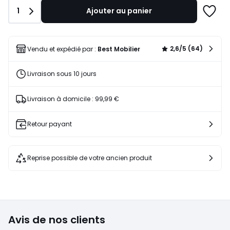
1666,00
Quantité
1
Ajouter au panier
€
Ajoute
24%
à
de
une
réduction
liste
2,6/5 (64)
Vendu et expédié par :
Best Mobilier
appliquée.
Livraison sous 10 jours
Livraison à domicile : 99,99 €
Retour payant
Reprise possible de votre ancien produit
Avis de nos clients