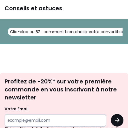
pièce en cocon. Disponible en beige, gris clair ou gris foncé,
Conseils et astuces
l'Owen s'intègre naturellement dans un intérieur
scandinave ou contemporain. Fabriqué en Europe et
démontable facilement, il s'installe même là où on ne
pensait pas pouvoir caser un canapé lit.
Clic-clac ou BZ : comment bien choisir votre convertible ?
Couleurs
Beige
Tailles
3 Places
Inscription
Profitez de -20%* sur votre première
newsletter
commande en vous inscrivant à notre
newsletter
Votre Email
OK