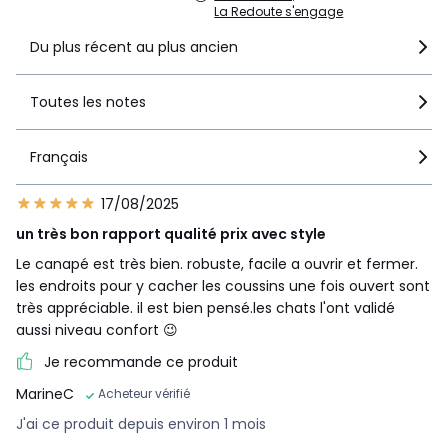
Coussins d'assises déhoussables
La Redoute s'engage
Du plus récent au plus ancien
Dimensions du canapé
Dimensions hors tout : L195xH88xP99 cm
Dimensions hors tout lit déplié : L195xH88xP214 cm
Toutes les notes
Largeur : 195 cm
Hauteur : 88 cm
Profondeur du canapé : 99 cm
Français
Profondeur d’assise : 64 cm
Largeur d'assise : 163 cm
17/08/2025
Hauteur d'assise : 52 cm
Largeur des accoudoirs : 16 cm
un très bon rapport qualité prix avec style
Hauteurs des accoudoirs : 71 cm
Le canapé est très bien. robuste, facile a ouvrir et fermer.
Hauteur des pieds : 12 cm
les endroits pour y cacher les coussins une fois ouvert sont
Taille du couchage : 140x190 cm
très appréciable. il est bien pensé.les chats l'ont validé
aussi niveau confort 😉
Dimensions des colis
Colis 1 : 190x65x42 cm - 33 kg
Je recommande ce produit
Colis 2 : 170x100x52 cm - 66 kg
MarineC
Acheteur vérifié
Recommandations d’entretien
J'ai ce produit depuis environ 1 mois
Aspirez régulièrement avec un embout adapté. Nettoyez