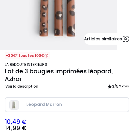
Articles similaires
-30€* tous les 100€
LA REDOUTE INTERIEURS
Lot de 3 bougies imprimées léopard,
Azhar
Voir la description
3
/5
2 avis
Léopard Marron
10,49 €
14,99
14,99 €
€