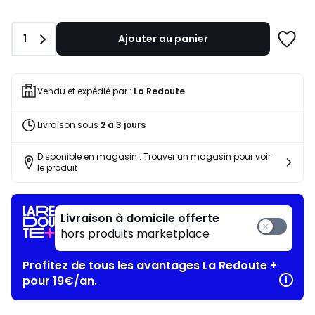
souscrivez
à
notre
Quantité
1
Ajouter au panier
programme
Ajoute
pour
à
payer
une
à
liste
Vendu et expédié par :
La Redoute
la
place
Livraison sous
2 à 3 jours
10,49
€.
Disponible en magasin : Trouver un magasin pour voir
le produit
Livraison à domicile offerte
hors produits marketplace
Profitez de tous les avantages La Redoute +
pour 19€/an.