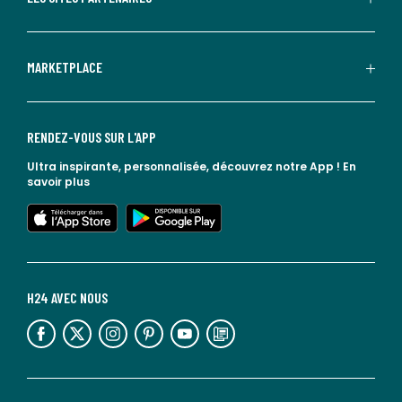
MARKETPLACE
RENDEZ-VOUS SUR L'APP
Ultra inspirante, personnalisée, découvrez notre App !
En
savoir plus
lien vers l'app store
lien vers google play
H24 AVEC NOUS
lien vers l'espace réseaux sociaux
lien vers l'espace réseaux sociaux
lien vers l'espace réseaux sociaux
lien vers l'espace réseaux sociaux
lien vers l'espace réseaux sociaux
lien vers le blog la redoute