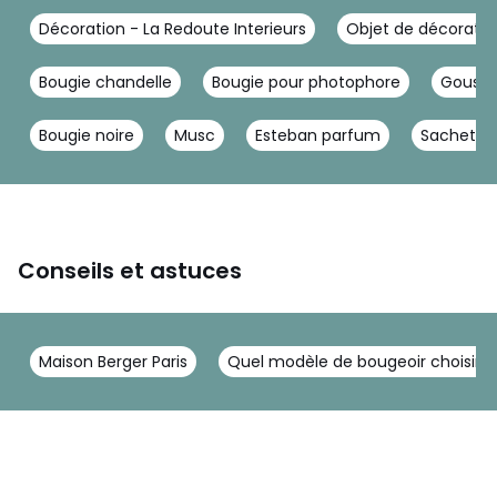
Décoration - La Redoute Interieurs
Objet de décoration
Bougie chandelle
Bougie pour photophore
Gousse 
Bougie noire
Musc
Esteban parfum
Sachets
Conseils et astuces
Maison Berger Paris
Quel modèle de bougeoir choisir po