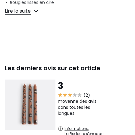
• Bougies lisses en cire
• Imprimé léopard sur fond marron
Lire la suite
• Vendues par lot de 3
Dimensions
• Diamètre : 2 cm
• Hauteur : 25,4 cm
Dimensions et poids des colis
1 colis
• L27 x H5 x P6 cm, 0,247 kg
Les derniers avis sur cet article
Couleurs
Léopard Marron
Tailles
Taille Unique
3
Caractéristiques environnementales de l’emballage
(2)
En savoir plus sur nos emballages
moyenne des avis
dans toutes les
langues
Informations,
La Redoute s'engage