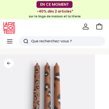
-30€ tous les 100€*
EN CE MOMENT
sur le meuble & la déco
-40% dès 2 articles*
sur le linge de maison et la literie
Voir
mon
La
panie
Redoute
Menu
Rechercher
Derniers
articles
vus