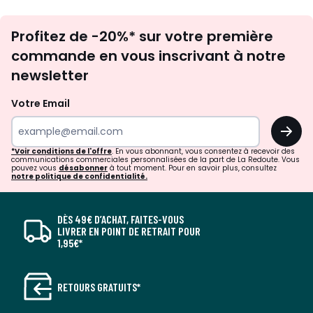
Inscription
Profitez de -20%* sur votre première
newsletter
commande en vous inscrivant à notre
newsletter
Votre Email
OK
*Voir conditions de l'offre
. En vous abonnant, vous consentez à recevoir des
communications commerciales personnalisées de la part de La Redoute. Vous
pouvez vous
désabonner
à tout moment. Pour en savoir plus, consultez
notre politique de confidentialité.
DÈS 49€ D’ACHAT, FAITES-VOUS
LIVRER EN POINT DE RETRAIT POUR
1,95€*
RETOURS GRATUITS*