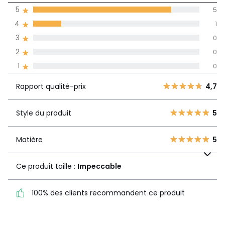
moyenne des avis
5
5
dans toutes les
4
1
langues
3
0
Informations,
2
0
La Redoute s'engage
1
0
Rapport
5
5
4,7
qualité-prix
4
1
Rapport qualité-prix
4,7
3
0
Style du produit
5
2
Style du produit
5
0
1
0
Matière
5
Matière
5
Ce produit taille :
Impeccable
Ce produit taille :
Impeccable
100% des clients
100% des clients recommandent ce produit
recommandent ce produit
Voir le détail de la note