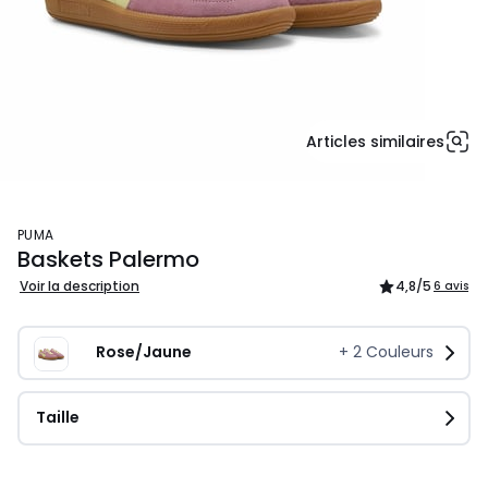
Articles similaires
PUMA
Baskets Palermo
Voir la description
4,8
/5
6 avis
Rose/Jaune
+
2
Couleurs
Taille
94,50