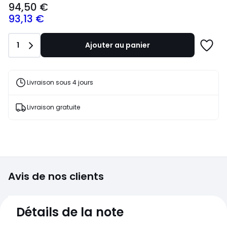
94,50 €
€.
93,13 €
Quantité
1
Ajouter au panier
Ajoute
à
une
liste
Livraison sous 4 jours
Livraison gratuite
Avis de nos clients
4,8
Détails de la note
(6)