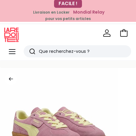
-20% dès 39€*
Mondial Relay
Livraison en Locker
sur la mode
pour vos petits articles
Voir
mon
La
panie
Redoute
Menu
Rechercher
Derniers
articles
vus