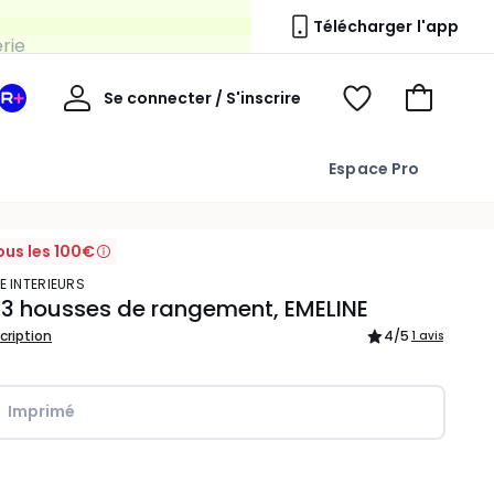
erie
Télécharger l'app
Mon
Se connecter / S'inscrire
Mon
Voir
Voir
compte
espace
mes
mon
La
favoris
panier
Espace Pro
Redoute
+
ous les 100€
E INTERIEURS
 3 housses de rangement, EMELINE
scription
4
/5
1 avis
Imprimé
ité