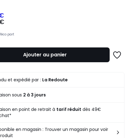
 €
 €
z
d'éco part
mme
Ajouter au panier
Ajouter
à
une
liste
du et expédié par :
La Redoute
raison sous
2 à 3 jours
raison en point de retrait à
tarif réduit
dès 49€
chat*
ponible en magasin : Trouver un magasin pour voir
produit