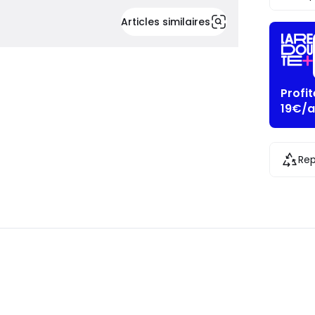
Articles similaires
Profi
19€/a
Rep