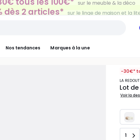
 dès 2 articles*
sur le linge de maison et la lit
Nos tendances
Marques à la une
-30€* t
LA REDOUT
Lot de
Voir la de
Quant
1