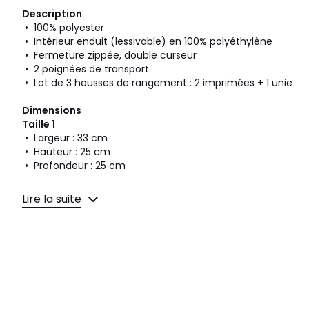
Description
• 100% polyester
• Intérieur enduit (lessivable) en 100% polyéthylène
• Fermeture zippée, double curseur
• 2 poignées de transport
• Lot de 3 housses de rangement : 2 imprimées + 1 unie
Dimensions
Taille 1
• Largeur : 33 cm
• Hauteur : 25 cm
• Profondeur : 25 cm
Taille 2
Lire la suite
• Largeur : 45 cm
• Hauteur : 30 cm
• Profondeur : 36 cm
Taille 3
• Largeur : 55 cm
• Hauteur : 25 cm
• Profondeur : 45 cm