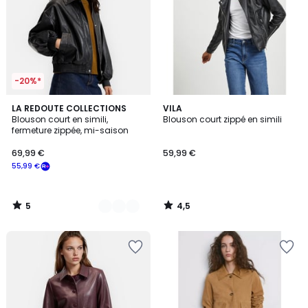
-20%*
5
4,5
3
LA REDOUTE COLLECTIONS
VILA
/
/ 5
Blouson court en simili,
Blouson court zippé en simili
Couleurs
5
fermeture zippée, mi-saison
69,99 €
59,99 €
55,99 €
5
4,5
/
/
5
5