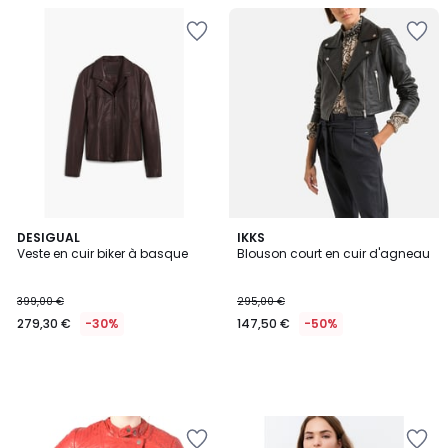
DESIGUAL
IKKS
Veste en cuir biker à basque
Blouson court en cuir d'agneau
399,00 €
295,00 €
279,30 €
-30%
147,50 €
-50%