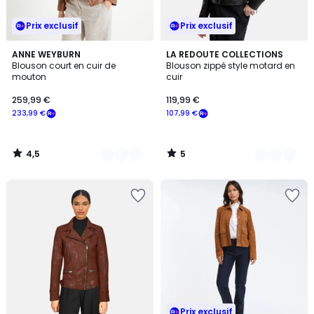
Prix exclusif
Prix exclusif
4,5
5
2
ANNE WEYBURN
2
LA REDOUTE COLLECTIONS
/ 5
/
Blouson court en cuir de
Blouson zippé style motard en
Couleurs
Couleurs
5
mouton
cuir
259,99 €
119,99 €
233,99 €
107,99 €
4,5
5
/
/
5
5
Prix exclusif