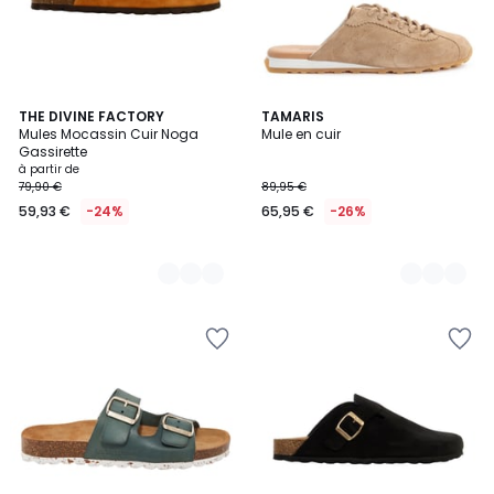
5
THE DIVINE FACTORY
2
TAMARIS
Mules Mocassin Cuir Noga
Mule en cuir
Couleurs
Couleurs
Gassirette
à partir de
79,90 €
89,95 €
59,93 €
-24%
65,95 €
-26%