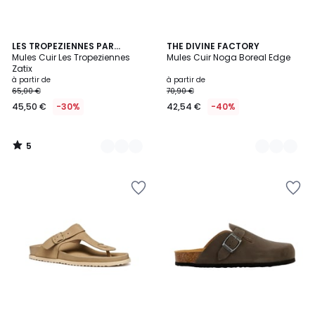
5
2
LES TROPEZIENNES PAR
7
THE DIVINE FACTORY
/
M.BELARBI
Mules Cuir Les Tropeziennes
Mules Cuir Noga Boreal Edge
Couleurs
Couleurs
5
Zatix
à partir de
à partir de
65,00 €
70,90 €
45,50 €
-30%
42,54 €
-40%
5
/
5