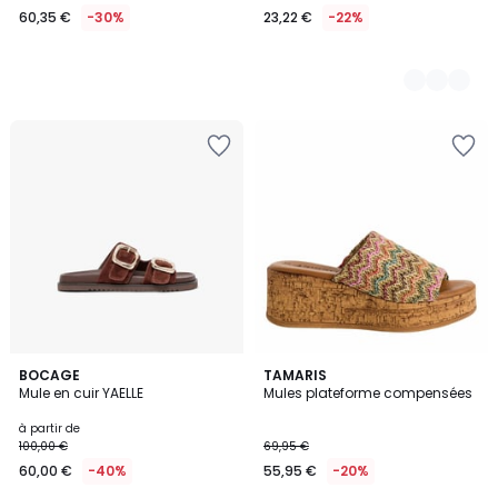
60,35 €
-30%
23,22 €
-22%
5
3
BOCAGE
TAMARIS
/
Mule en cuir YAELLE
Mules plateforme compensées
Couleurs
5
à partir de
100,00 €
69,95 €
60,00 €
-40%
55,95 €
-20%