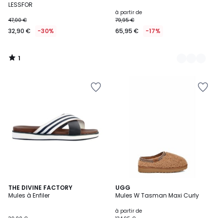
5
LESSFOR
à partir de
47,00 €
79,95 €
32,90 €
-30%
65,95 €
-17%
1
/
5
4,3
THE DIVINE FACTORY
2
UGG
/ 5
Mules à Enfiler
Mules W Tasman Maxi Curly
Couleurs
à partir de