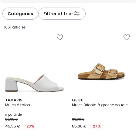
-
-
défiler
défiler
à
à
Catégories
Filtrer et trier
gauche
droite
1061 articles
4,7
5
5
TAMARIS
GEOX
/ 5
/
Mules à talon
Mules Brionia à grosse boucle
Couleurs
5
Prix
à partir de
59,95 €
89,90 €
à
45,95 €
-23%
65,00 €
-27%
partir
de