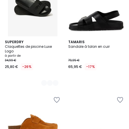
3
SUPERDRY
TAMARIS
Claquettes de piscine Luxe
Sandale à talon en cuir
Couleurs
Logo
à partir de
34,99 €
79,95 €
25,80 €
-26%
65,95 €
-17%