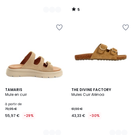
5
/
5
2
TAMARIS
3
THE DIVINE FACTORY
Mule en cuir
Mules Cuir Alénoa
Couleurs
Couleurs
à partir de
79,95 €
61,90 €
55,97 €
-29%
43,33 €
-30%