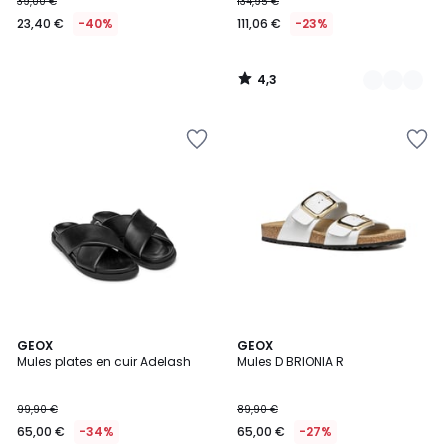
39,00 €
134,95 €
23,40 €
-40%
111,06 €
-23%
4,3
/
5
5
GEOX
GEOX
/
Mules plates en cuir Adelash
Mules D BRIONIA R
5
99,90 €
89,90 €
65,00 €
-34%
65,00 €
-27%