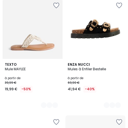
2
TEXTO
4
ENZA NUCCI
Mule MAYLEE
Mules à Enfiler Bestelle
Couleurs
Couleurs
à partir de
à partir de
39,99 €
69,90 €
19,99 €
-50%
41,94 €
-40%