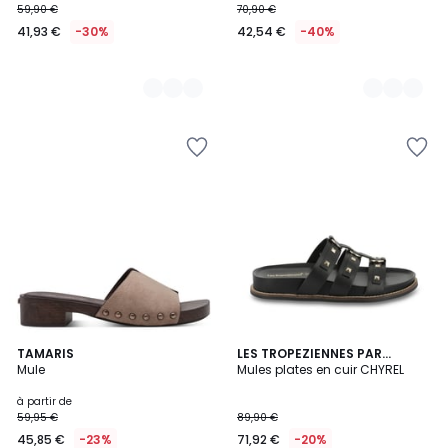
59,90 €
70,90 €
41,93 €
-30%
42,54 €
-40%
5
3
TAMARIS
2
LES TROPEZIENNES PAR
/
Mule
M.BELARBI
Mules plates en cuir CHYREL
Couleurs
Couleurs
5
à partir de
59,95 €
89,90 €
45,85 €
-23%
71,92 €
-20%