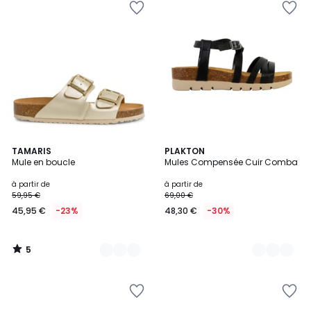
5
2
TAMARIS
2
PLAKTON
/
Mule en boucle
Mules Compensée Cuir Comba
Couleurs
Couleurs
5
à partir de
à partir de
59,95 €
69,00 €
45,95 €
-23%
48,30 €
-30%
5
/
5