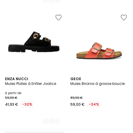
2
ENZA NUCCI
GEOX
Mules Plates à Enfiler Joalice
Mules Brionia à grosse boucle
Couleurs
à partir de
59,90 €
89,90 €
41,93 €
-30%
59,00 €
-34%