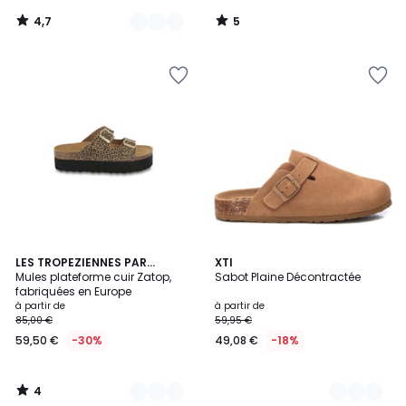
45,95
4,7
5
€
/
/
5
5
au
lieu
de
59,95
€
23%
de
réduction
appliquée.
4
2
LES TROPEZIENNES PAR
7
XTI
/
M.BELARBI
Mules plateforme cuir Zatop,
Sabot Plaine Décontractée
Couleurs
Couleurs
5
fabriquées en Europe
à partir de
à partir de
85,00 €
59,95 €
59,50 €
-30%
49,08 €
-18%
4
/