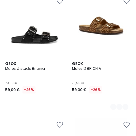
GEOX
2
GEOX
Mules à studs Brionia
Mules D BRIONIA
Couleurs
79,90 €
79,90 €
59,00 €
-26%
59,00 €
-26%