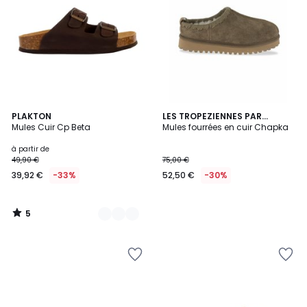
5
6
PLAKTON
LES TROPEZIENNES PAR
/
Mules Cuir Cp Beta
M.BELARBI
Mules fourrées en cuir Chapka
Couleurs
5
à partir de
49,90 €
75,00 €
39,92 €
-33%
52,50 €
-30%
5
/
5