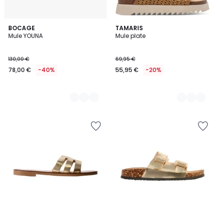
2
BOCAGE
3
TAMARIS
Mule YOUNA
Mule plate
Couleurs
Couleurs
130,00 €
69,95 €
78,00 €
-40%
55,95 €
-20%