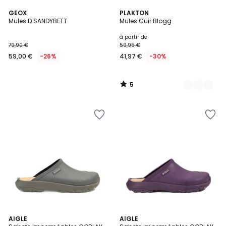
5
GEOX
13
PLAKTON
/
Mules D SANDYBETT
Mules Cuir Blogg
Couleurs
5
à partir de
79,90 €
59,95 €
59,00 €
-26%
41,97 €
-30%
5
/
5
AIGLE
AIGLE