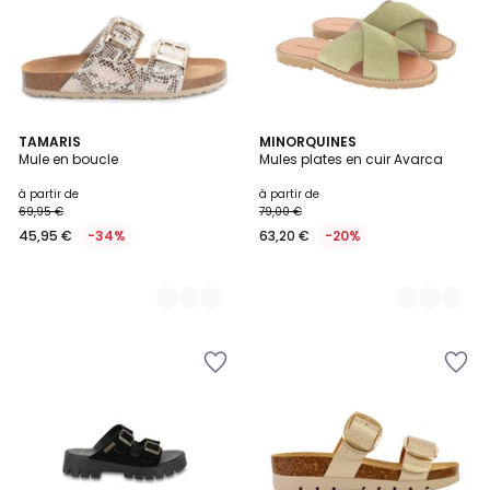
4
TAMARIS
6
MINORQUINES
Mule en boucle
Mules plates en cuir Avarca
Couleurs
Couleurs
à partir de
à partir de
69,95 €
79,00 €
45,95 €
-34%
63,20 €
-20%