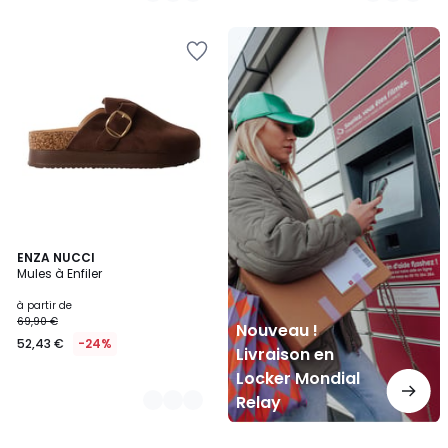
Nouveau
!
Livraison
en
Locker
Mondial
Relay
3
ENZA NUCCI
Mules à Enfiler
Couleurs
à partir de
69,90 €
Nouveau !
52,43 €
-24%
Livraison en
Locker Mondial
Relay