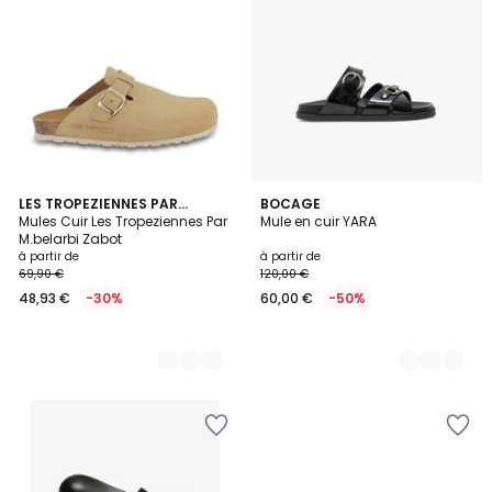
4
LES TROPEZIENNES PAR
3
BOCAGE
M.BELARBI
Mules Cuir Les Tropeziennes Par
Mule en cuir YARA
Couleurs
Couleurs
M.belarbi Zabot
à partir de
à partir de
69,90 €
120,00 €
48,93 €
-30%
60,00 €
-50%