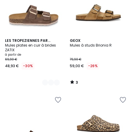
3
2
LES TROPEZIENNES PAR
GEOX
/
M.BELARBI
Mules plates en cuir à brides
Mules à studs Brionia R
Couleurs
5
ZATIX
à partir de
69,90 €
79,90 €
48,93 €
-30%
59,00 €
-26%
3
/
5