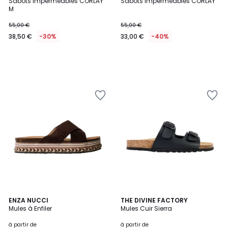
Sabots imperméables CORLAY
Sabots imperméables CORLAY
M
55,00 €
55,00 €
38,50 €
-30%
33,00 €
-40%
3
ENZA NUCCI
7
THE DIVINE FACTORY
Mules à Enfiler
Mules Cuir Sierra
Couleurs
Couleurs
à partir de
à partir de