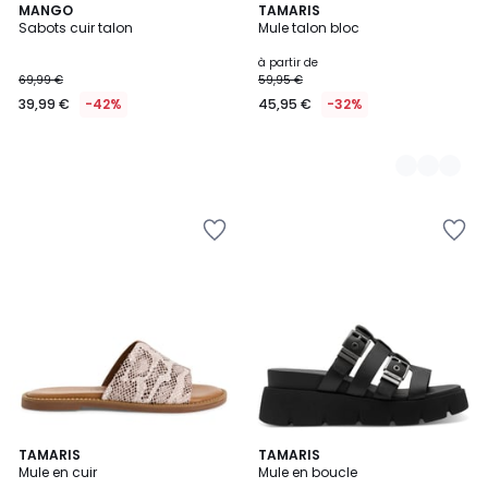
MANGO
2
TAMARIS
Sabots cuir talon
Mule talon bloc
Couleurs
à partir de
69,99 €
59,95 €
39,99 €
-42%
45,95 €
-32%
2
TAMARIS
TAMARIS
Mule en cuir
Mule en boucle
Couleurs