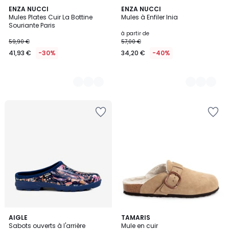
4
ENZA NUCCI
7
ENZA NUCCI
Mules Plates Cuir La Bottine
Mules à Enfiler Inia
Couleurs
Couleurs
Souriante Paris
à partir de
59,90 €
57,00 €
41,93 €
-30%
34,20 €
-40%
1
AIGLE
2
TAMARIS
/
Sabots ouverts à l'arrière
Mule en cuir
Couleurs