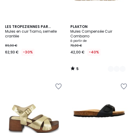
5
LES TROPEZIENNES PAR
4
PLAKTON
/
M.BELARBI
Mules en cuir Tiamo, semelle
Mules Compensée Cuir
Couleurs
5
crantée
Combarro
à partir de
89,90 €
70,00 €
62,93 €
-30%
42,00 €
-40%
5
/
5