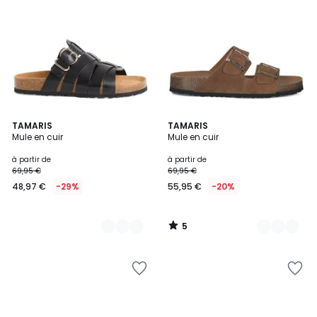
5
3
TAMARIS
4
TAMARIS
/
Mule en cuir
Mule en cuir
Couleurs
Couleurs
5
à partir de
à partir de
69,95 €
69,95 €
48,97 €
-29%
55,95 €
-20%
5
/
5