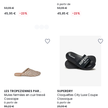
à partir de
59,95 €
59,95 €
45,95 €
-23%
45,85 €
-23%
LES TROPEZIENNES PAR
4
SUPERDRY
M.BELARBI
Mules fermées en cuir tressé
Claquettes City Luxe Coupe
Couleurs
Cassiope
Classique
à partir de
à partir de
86,22 €
29,99 €