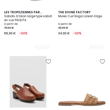
4
LES TROPEZIENNES PAR
4
THE DIVINE FACTORY
M.BELARBI
Sabots à talon large type sabot
Mules Cuir Noga Lorean Edge
Couleurs
Couleurs
en cuir PAOLITA
à partir de
à partir de
79,90 €
49,90 €
55,93 €
-30%
34,93 €
-30%