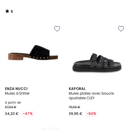
5
/
5
3
ENZA NUCCI
KAPORAL
Mules à Enfiler
Mules plates avec boucle
Couleurs
ajustable CLEY
à partir de
57,00 €
79,90 €
34,20 €
-47%
39,95 €
-50%