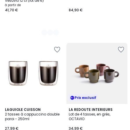
Vésuvio 12 cl (lot de 6)
à partir de
41,70 €
84,90 €
Prix exclusif
LAGUIOLE CUISSON
LA REDOUTE INTERIEURS
2 tasses à cappuccino double
Lot de 4 tasses, en grès,
paroi - 250ml
OCTAVIO
27,99 €
34,99 €