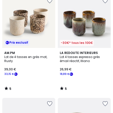
Prix exclusif
-30€* tous les 100€
5
5
AM.PM
LA REDOUTE INTERIEURS
/
/
Lot de 4 tasses en grès mat,
Lot 4 tasses expresso grès
5
5
Rusty
émail réactif, Illiano
39,00 €
26,99 €
33,15 €
18,89 €
5
5
/
/
5
5