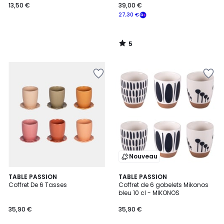
13,50 €
39,00 €
27,30 €
5
/
5
Nouveau
TABLE PASSION
2
TABLE PASSION
Coffret De 6 Tasses
Coffret de 6 gobelets Mikonos
Couleurs
bleu 10 cl - MIKONOS
35,90 €
35,90 €