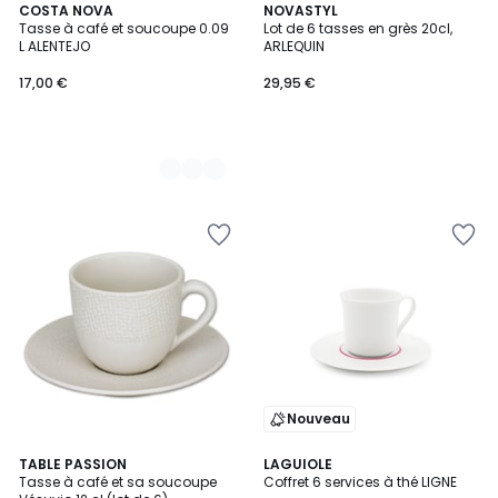
2
COSTA NOVA
NOVASTYL
Tasse à café et soucoupe 0.09
Lot de 6 tasses en grès 20cl,
Couleurs
L ALENTEJO
ARLEQUIN
17,00 €
29,95 €
Nouveau
4
TABLE PASSION
LAGUIOLE
Tasse à café et sa soucoupe
Coffret 6 services à thé LIGNE
Couleurs