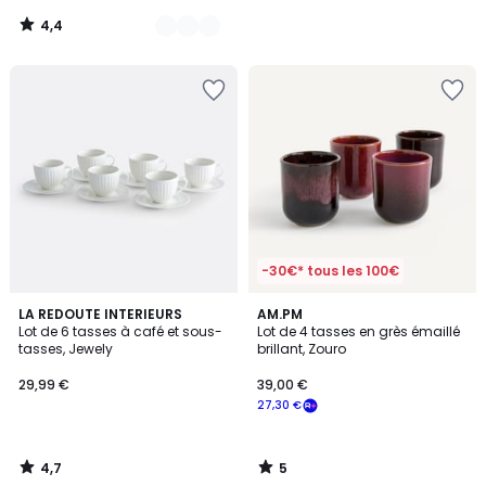
4,4
/
5
-30€* tous les 100€
4,7
5
LA REDOUTE INTERIEURS
AM.PM
/ 5
/
Lot de 6 tasses à café et sous-
Lot de 4 tasses en grès émaillé
5
tasses, Jewely
brillant, Zouro
29,99 €
39,00 €
27,30 €
4,7
5
/
/