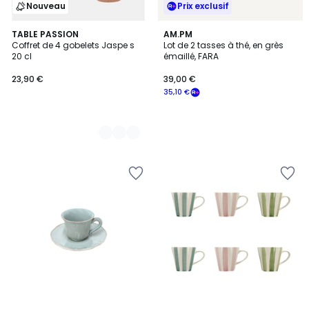
Nouveau
Prix exclusif
3
TABLE PASSION
AM.PM
Coffret de 4 gobelets Jaspe s
Lot de 2 tasses à thé, en grès
Couleurs
20 cl
émaillé, FARA
23,90 €
39,00 €
35,10 €