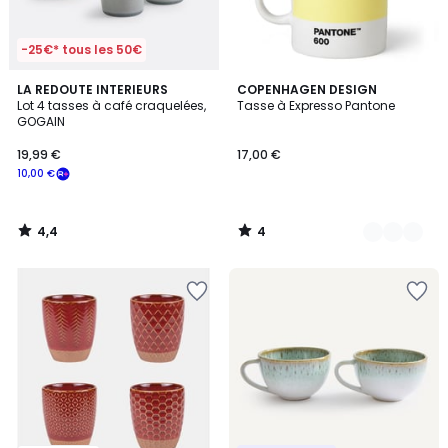
-25€* tous les 50€
4,4
4
LA REDOUTE INTERIEURS
22
COPENHAGEN DESIGN
/ 5
/
Lot 4 tasses à café craquelées,
Tasse à Expresso Pantone
Couleurs
5
GOGAIN
19,99 €
17,00 €
10,00 €
4,4
4
/
/
5
5