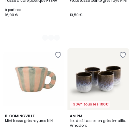
Tasse à café poétique HEZHA
Petite tasse peinte grès rayé NINI
Couleurs
à partir de
16,90 €
13,50 €
-30€* tous les 100€
5
BLOOMINGVILLE
AM.PM
/
Mini tasse grès rayures NINI
Lot de 4 tasses en grès émaillé,
5
Amadora