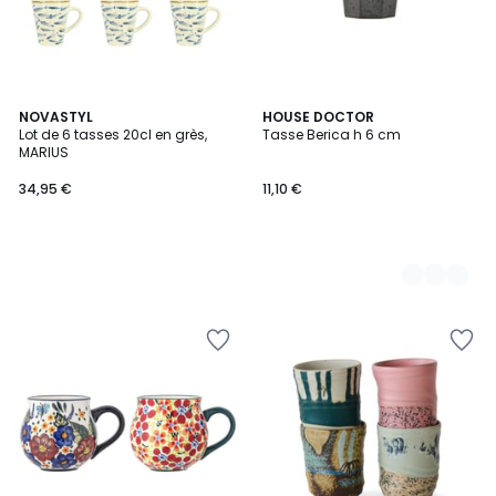
NOVASTYL
2
HOUSE DOCTOR
Lot de 6 tasses 20cl en grès,
Tasse Berica h 6 cm
Couleurs
MARIUS
34,95 €
11,10 €