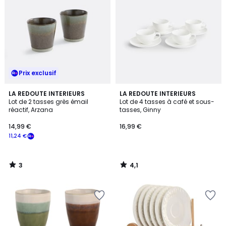
Prix exclusif
3
4,1
LA REDOUTE INTERIEURS
LA REDOUTE INTERIEURS
/
/ 5
Lot de 2 tasses grès émail
Lot de 4 tasses à café et sous-
5
réactif, Arzana
tasses, Ginny
14,99 €
16,99 €
11,24 €
3
4,1
/
/
5
5