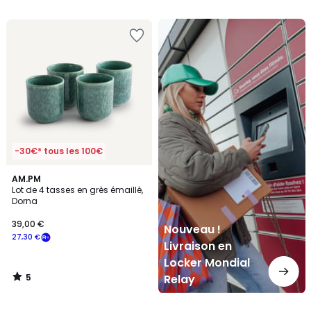
5
Nouveau
!
Livraison
en
Locker
Mondial
Relay
-30€* tous les 100€
5
AM.PM
/
Lot de 4 tasses en grès émaillé,
5
Dorna
39,00 €
Nouveau !
27,30 €
Livraison en
Locker Mondial
5
Relay
/
5