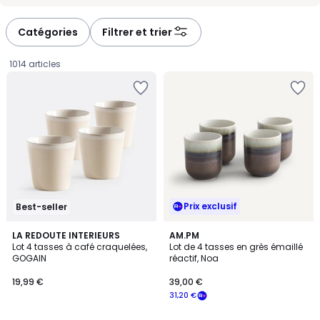
-
-
défiler
défiler
à
à
Catégories
Filtrer et trier
gauche
droite
1014 articles
Prix exclusif
Best-seller
4,4
4
LA REDOUTE INTERIEURS
AM.PM
/ 5
Lot 4 tasses à café craquelées,
Lot de 4 tasses en grès émaillé
Couleurs
GOGAIN
réactif, Noa
19,99
19,99 €
39,00 €
€.
31,20 €