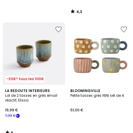
4,3
/
5
-30€* tous les 100€
5
LA REDOUTE INTERIEURS
BLOOMINGVILLE
/
Lot de 2 tasses en grès émail
Petite tasses grès NINI set de 4
5
réactif, Elissa
19,99 €
51,00 €
11,99 €
5