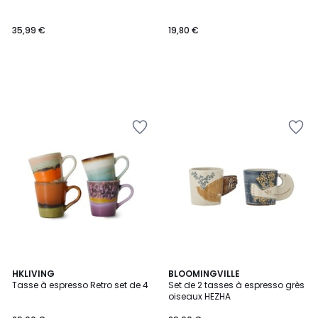
35,99 €
19,80 €
3
HKLIVING
BLOOMINGVILLE
/
Tasse à espresso Retro set de 4
Set de 2 tasses à espresso grès
5
oiseaux HEZHA