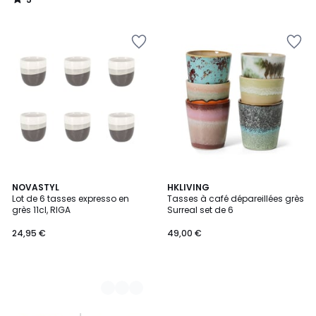
/
5
2
NOVASTYL
HKLIVING
Lot de 6 tasses expresso en
Tasses à café dépareillées grès
Couleurs
grès 11cl, RIGA
Surreal set de 6
24,95 €
49,00 €