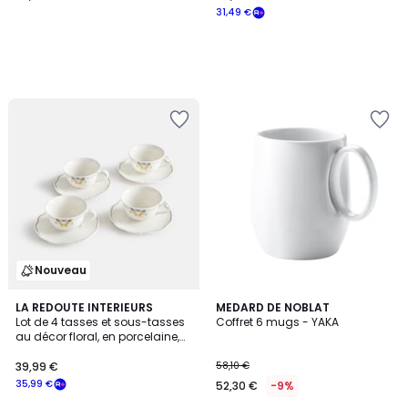
31,49 €
Nouveau
5
LA REDOUTE INTERIEURS
MEDARD DE NOBLAT
/
Lot de 4 tasses et sous-tasses
Coffret 6 mugs - YAKA
5
au décor floral, en porcelaine,
POPIE
39,99 €
58,10 €
35,99 €
52,30 €
-9%