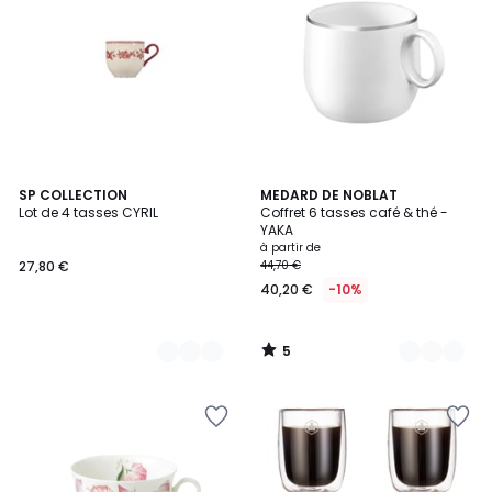
5
2
SP COLLECTION
3
MEDARD DE NOBLAT
/
Lot de 4 tasses CYRIL
Coffret 6 tasses café & thé -
Couleurs
Couleurs
5
YAKA
à partir de
27,80 €
44,70 €
40,20 €
-10%
5
/
5