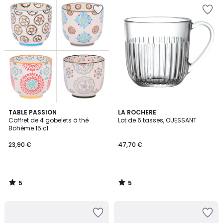
5
5
TABLE PASSION
LA ROCHERE
/
/
Coffret de 4 gobelets à thé
Lot de 6 tasses, OUESSANT
5
5
Bohème 15 cl
23,90 €
47,70 €
5
5
/
/
5
5