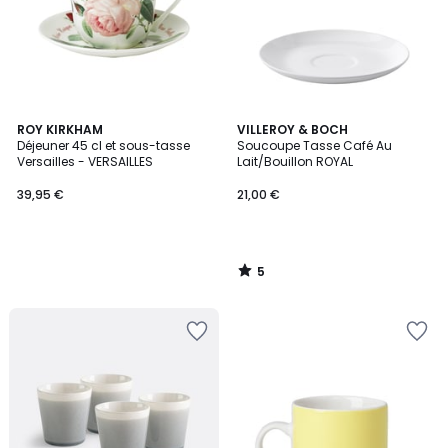
5
ROY KIRKHAM
VILLEROY & BOCH
/
Déjeuner 45 cl et sous-tasse
Soucoupe Tasse Café Au
5
Versailles - VERSAILLES
Lait/Bouillon ROYAL
39,95 €
21,00 €
5
/
5