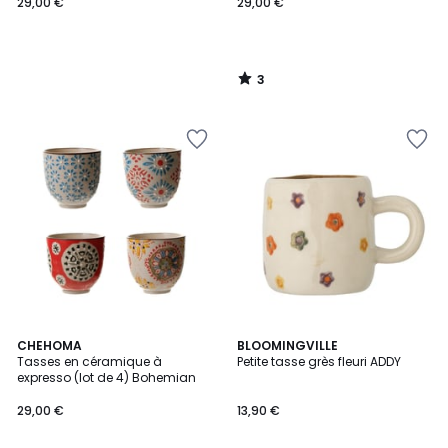
29,00 €
29,00 €
3
/
5
4,3
CHEHOMA
BLOOMINGVILLE
/ 5
Tasses en céramique à
Petite tasse grès fleuri ADDY
expresso (lot de 4) Bohemian
29,00 €
13,90 €