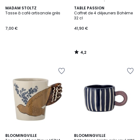
4,2
MADAM STOLTZ
TABLE PASSION
/ 5
Tasse à café artisanale grès
Coffret de 4 déjeuners Bohème
32 cl
7,00 €
41,90 €
4,2
/
5
3
BLOOMINGVILLE
BLOOMINGVILLE