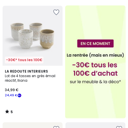
5
5
-30€* tous les 100€
5
LA REDOUTE INTERIEURS
/
Lot de 4 tasses en grès émail
5
réactif, Iliana
34,99 €
24,49 €
5
/
5