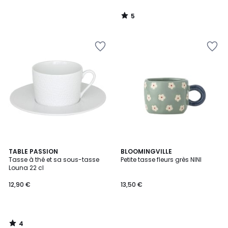
5
/
5
4
TABLE PASSION
BLOOMINGVILLE
/
Tasse à thé et sa sous-tasse
Petite tasse fleurs grès NINI
5
Louna 22 cl
12,90 €
13,50 €
4
/