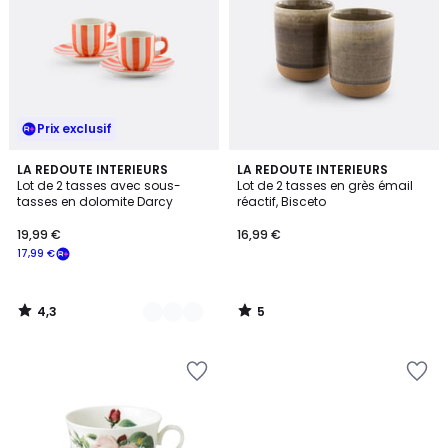
Prix exclusif
4,3
5
3
LA REDOUTE INTERIEURS
LA REDOUTE INTERIEURS
/ 5
/
Lot de 2 tasses avec sous-
Lot de 2 tasses en grès émail
Couleurs
5
tasses en dolomite Darcy
réactif, Bisceto
19,99 €
16,99 €
17,99 €
4,3
5
/
/
5
5