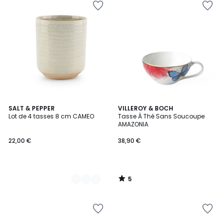
5
2
SALT & PEPPER
VILLEROY & BOCH
/
Lot de 4 tasses 8 cm CAMEO
Tasse À Thé Sans Soucoupe
Couleurs
5
AMAZONIA
22,00 €
38,90 €
5
/
5