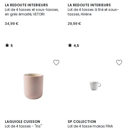
5
4,5
LA REDOUTE INTERIEURS
LA REDOUTE INTERIEURS
/
/ 5
Lot de 4 tasses et sous-tasses,
Lot de 4 tasses à thé et sous-
5
en grès émaillé, VETORI
tasses, Hirène
34,99 €
29,99 €
5
4,5
/
/
5
5
LAGUIOLE CUISSON
SP COLLECTION
Lot de 4 tasses - "Iris"
Lot de 4 tasse mokas FINA