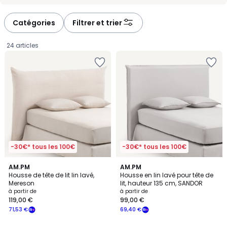
-
-
défiler
défiler
à
à
Catégories
Filtrer et trier
gauche
droite
24 articles
-30€* tous les 100€
-30€* tous les 100€
4,1
4,6
4
AM.PM
3
AM.PM
/ 5
/ 5
Housse de tête de lit lin lavé,
Housse en lin lavé pour tête de
Couleurs
Couleurs
Mereson
lit, hauteur 135 cm, SANDOR
Prix
à partir de
à partir de
119,00 €
99,00 €
à
71,53 €
69,40 €
partir
de