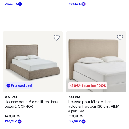
233,21 €
206,13 €
Prix exclusif
-30€* tous les 100€
AM.PM
AM.PM
Housse pour tête de lit, en tissu
Housse pour tête de lit en
texturé, CONNOR
velours, hauteur 130 cm, AIMY
à partir de
149,00 €
199,00 €
134,21 €
139,96 €