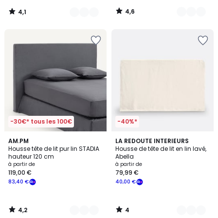
119,00
4,6
4,1
€
/
/
5
5
souscrivez
à
notre
programme
pour
payer
à
la
place
71,53
€.
-30€* tous les 100€
-40%*
4,2
4
2
AM.PM
4
LA REDOUTE INTERIEURS
/ 5
/
Housse tête de lit pur lin STADIA
Housse de tête de lit en lin lavé,
Couleurs
Couleurs
5
hauteur 120 cm
Abella
à partir de
à partir de
119,00 €
79,99 €
83,40 €
40,00 €
4,2
4
/
/