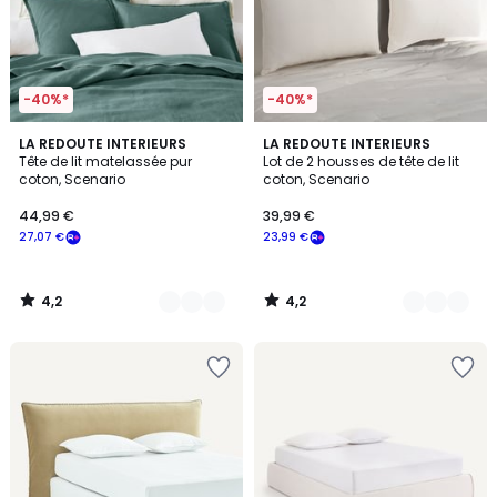
-40%*
-40%*
4,2
4,2
7
LA REDOUTE INTERIEURS
4
LA REDOUTE INTERIEURS
/ 5
/ 5
Tête de lit matelassée pur
Lot de 2 housses de tête de lit
Couleurs
Couleurs
coton, Scenario
coton, Scenario
44,99 €
39,99 €
27,07 €
23,99 €
4,2
4,2
/
/
5
5