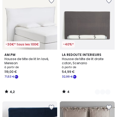
-30€* tous les 100€
-40%*
4,2
4
AM.PM
4
LA REDOUTE INTERIEURS
/ 5
/
Housse de tête de lit lin lavé,
Housse de tête de lit droite
Couleurs
5
Mereson
coton, Scenario
à partir de
à partir de
119,00 €
54,99 €
71,53 €
32,99 €
4,2
4
/
/
5
5