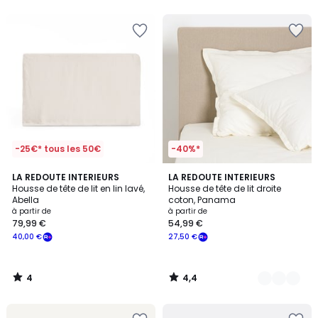
5
5
-25€* tous les 50€
-40%*
4
4,4
LA REDOUTE INTERIEURS
4
LA REDOUTE INTERIEURS
/
/ 5
Housse de tête de lit en lin lavé,
Housse de tête de lit droite
Couleurs
5
Abella
coton, Panama
à partir de
à partir de
79,99 €
54,99 €
40,00 €
27,50 €
4
4,4
/
/
5
5