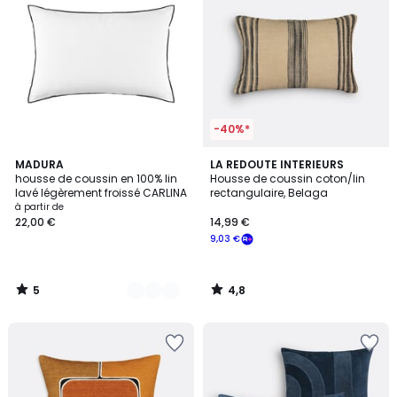
-40%*
5
4,8
7
MADURA
LA REDOUTE INTERIEURS
/
/ 5
housse de coussin en 100% lin
Housse de coussin coton/lin
Couleurs
5
lavé légèrement froissé CARLINA
rectangulaire, Belaga
à partir de
22,00 €
14,99 €
9,03 €
5
4,8
/
/
5
5