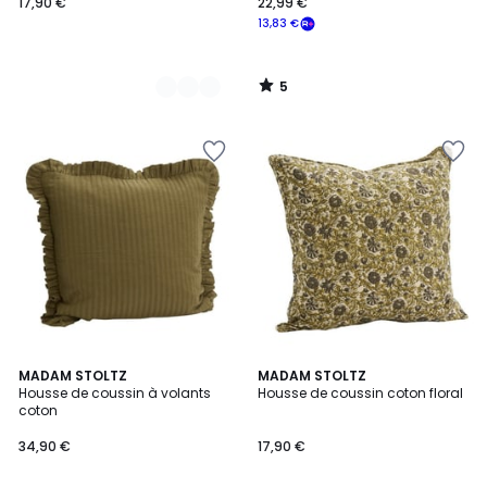
17,90 €
22,99 €
13,83 €
5
/
5
7
MADAM STOLTZ
MADAM STOLTZ
Housse de coussin à volants
Housse de coussin coton floral
Couleurs
coton
34,90 €
17,90 €