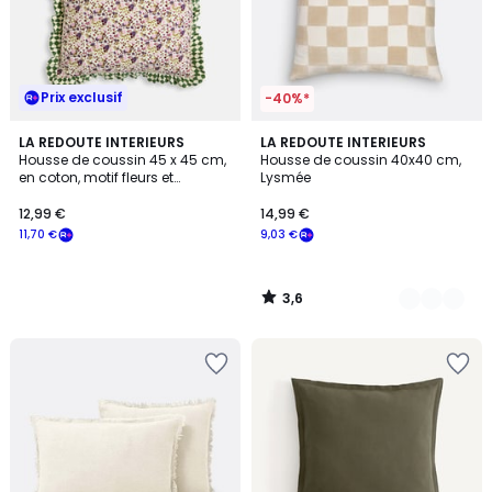
Prix exclusif
-40%*
3,6
LA REDOUTE INTERIEURS
3
LA REDOUTE INTERIEURS
/ 5
Housse de coussin 45 x 45 cm,
Housse de coussin 40x40 cm,
Couleurs
en coton, motif fleurs et
Lysmée
damiers, LEIHO
12,99 €
14,99 €
11,70 €
9,03 €
3,6
/
5