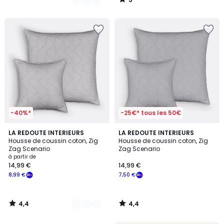
/
5
-40%*
-25€* tous les 50€
4,4
4,4
9
LA REDOUTE INTERIEURS
LA REDOUTE INTERIEURS
/ 5
/ 5
Housse de coussin coton, Zig
Housse de coussin coton, Zig
Couleurs
Zag Scenario
Zag Scenario
à partir de
14,99 €
14,99 €
8,99 €
7,50 €
4,4
4,4
/
/
5
5