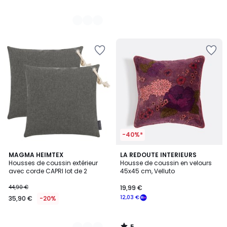
-40%*
5
5
MAGMA HEIMTEX
LA REDOUTE INTERIEURS
/
Housses de coussin extérieur
Housse de coussin en velours
Couleurs
5
avec corde CAPRI lot de 2
45x45 cm, Velluto
44,90 €
19,99 €
12,03 €
35,90 €
-20%
5