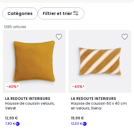
-
-
défiler
défiler
à
à
Catégories
Filtrer et trier
gauche
droite
1285 articles
-40%*
-40%*
4,6
5
10
LA REDOUTE INTERIEURS
LA REDOUTE INTERIEURS
/ 5
/
Housse de coussin velours,
Housse de coussin 60 x 40 cm
Couleurs
5
Velvet
en velours, Siena
12,99
12,99 €
19,99 €
€
7,83 €
12,03 €
souscrivez
à