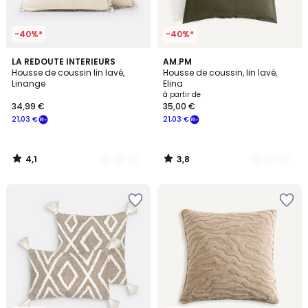
-40%*
-40%*
4,1
3,8
5
LA REDOUTE INTERIEURS
12
AM.PM
/ 5
/ 5
Housse de coussin lin lavé,
Housse de coussin, lin lavé,
Couleurs
Couleurs
Linange
Elina
à partir de
34,99 €
35,00 €
21,03 €
21,03 €
4,1
3,8
/
/
5
5