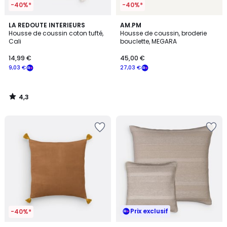
-40%*
-40%*
4,3
LA REDOUTE INTERIEURS
AM.PM
/ 5
Housse de coussin coton tufté,
Housse de coussin, broderie
Cali
bouclette, MEGARA
14,99 €
45,00 €
9,03 €
27,03 €
4,3
/
5
Prix exclusif
-40%*