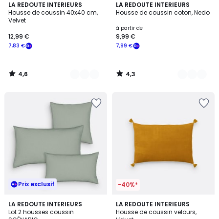
4,6
4,3
10
LA REDOUTE INTERIEURS
12
LA REDOUTE INTERIEURS
/ 5
/ 5
Housse de coussin 40x40 cm,
Housse de coussin coton, Nedo
Couleurs
Couleurs
Velvet
à partir de
12,99 €
9,99 €
7,83 €
7,99 €
4,6
4,3
/
/
5
5
Prix exclusif
-40%*
4,3
4,6
10
LA REDOUTE INTERIEURS
10
LA REDOUTE INTERIEURS
/ 5
/ 5
Lot 2 housses coussin
Housse de coussin velours,
Couleurs
Couleurs