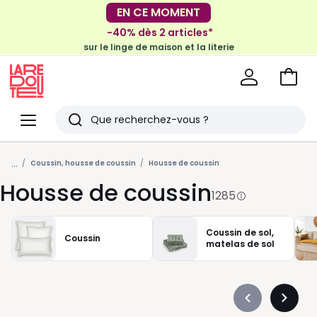
-40% dès 2 articles*
EN CE MOMENT
sur le linge de maison et la literie
-30€ tous les 100€*
sur le meuble & la déco
Voir
mon
La
panie
Redoute
Menu
Rechercher
Derniers
...
articles
Coussin, housse de coussin
Housse de coussin
Housse de coussin
vus
1285
Coussin de sol,
Coussin
matelas de sol
Précédent
Suivan