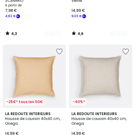
SCÉNARIO
Velvet
à partir de
7,98 €
14,99 €
4,82 €
9,03 €
4,3
4,6
/
/
5
5
-25€* tous les 50€
-40%*
4
4
LA REDOUTE INTERIEURS
9
LA REDOUTE INTERIEURS
/
/
Housse de coussin 40x40 cm,
Housse de coussin 40x40 cm,
Couleurs
5
5
Onega
Onega
14,99 €
14,99 €