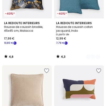
-40%*
-40%*
4,6
4,3
LA REDOUTE INTERIEURS
4
LA REDOUTE INTERIEURS
/ 5
/ 5
Housse de coussin brodée,
Housse de coussin coton
Couleurs
45x45 cm, Malacca
jacquard, Indo
à partir de
17,99 €
12,99 €
10,83 €
7,79 €
4,6
4,3
/
/
5
5