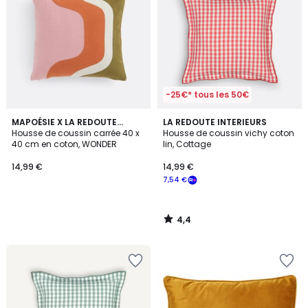
-25€* tous les 50€
4,4
MAPOÉSIE X LA REDOUTE
LA REDOUTE INTERIEURS
/ 5
INTÉRIEURS
Housse de coussin carrée 40 x
Housse de coussin vichy coton
40 cm en coton, WONDER
lin, Cottage
14,99 €
14,99 €
7,54 €
4,4
/
5