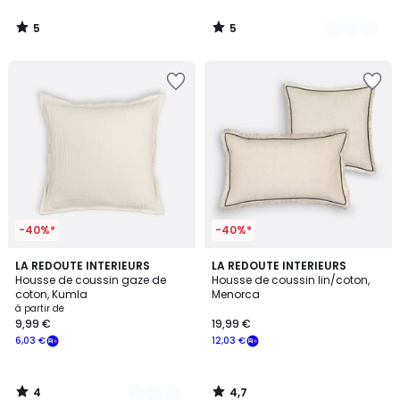
5
5
/
/
5
5
-40%*
-40%*
4
4,7
8
LA REDOUTE INTERIEURS
LA REDOUTE INTERIEURS
/
/ 5
Housse de coussin gaze de
Housse de coussin lin/coton,
Couleurs
5
coton, Kumla
Menorca
à partir de
9,99 €
19,99 €
6,03 €
12,03 €
4
4,7
/
/