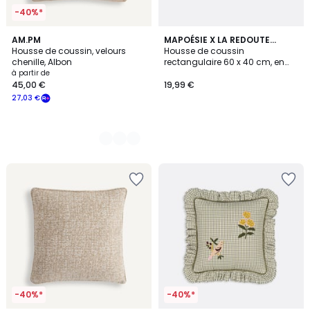
-40%*
4
AM.PM
MAPOÉSIE X LA REDOUTE
Housse de coussin, velours
INTÉRIEURS
Housse de coussin
Couleurs
chenille, Albon
rectangulaire 60 x 40 cm, en
coton brodé, WONDER
à partir de
45,00 €
19,99 €
27,03 €
-40%*
-40%*