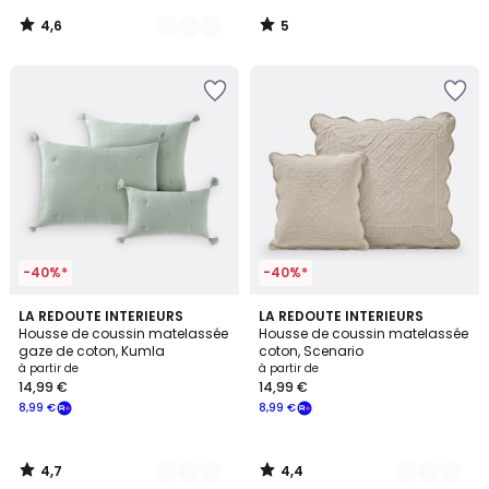
notre
4,6
5
programme
/
/
5
5
pour
payer
à
la
place
7,83
€.
-40%*
-40%*
4,7
4,4
10
LA REDOUTE INTERIEURS
7
LA REDOUTE INTERIEURS
/ 5
/ 5
Housse de coussin matelassée
Housse de coussin matelassée
Couleurs
Couleurs
gaze de coton, Kumla
coton, Scenario
à partir de
à partir de
14,99 €
14,99 €
8,99 €
8,99 €
4,7
4,4
/
/