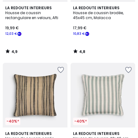
4,9
4,8
LA REDOUTE INTERIEURS
LA REDOUTE INTERIEURS
/ 5
/ 5
Housse de coussin
Housse de coussin brodée,
rectangulaire en velours, Afti
45x45 cm, Malacca
19,99 €
17,99 €
12,03 €
10,83 €
4,9
4,8
/
/
5
5
-40%*
-40%*
4,8
5
LA REDOUTE INTERIEURS
LA REDOUTE INTERIEURS