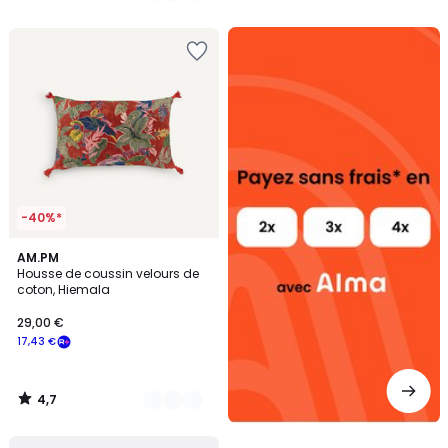
5
5
Alma
payez
sans
frais
-40%*
4,7
2
AM.PM
/ 5
Housse de coussin velours de
Couleurs
coton, Hiemala
29,00 €
17,43 €
4,7
/
5