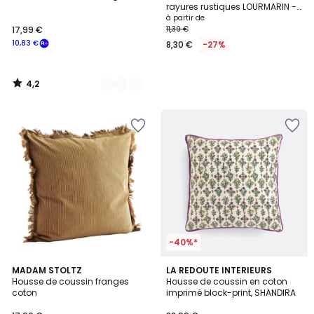
rayures rustiques LOURMARIN -
QABANE
à partir de
17,99 €
11,39 €
10,83 €
8,30 €
-27%
4,2
/
5
-40%*
5
2
MADAM STOLTZ
LA REDOUTE INTERIEURS
/
Housse de coussin franges
Housse de coussin en coton
Couleurs
5
coton
imprimé block-print, SHANDIRA