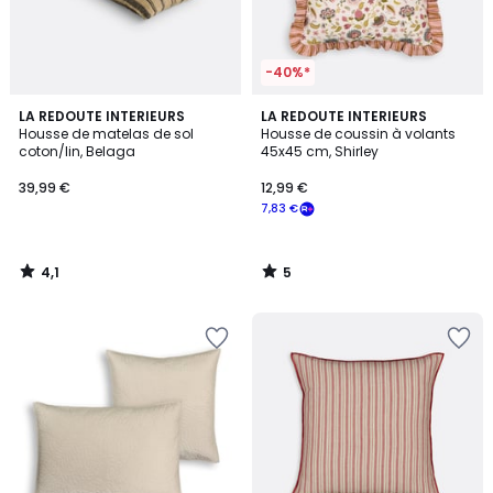
-40%*
4,1
5
LA REDOUTE INTERIEURS
LA REDOUTE INTERIEURS
/ 5
/
Housse de matelas de sol
Housse de coussin à volants
5
coton/lin, Belaga
45x45 cm, Shirley
39,99 €
12,99 €
7,83 €
4,1
5
/
/
5
5