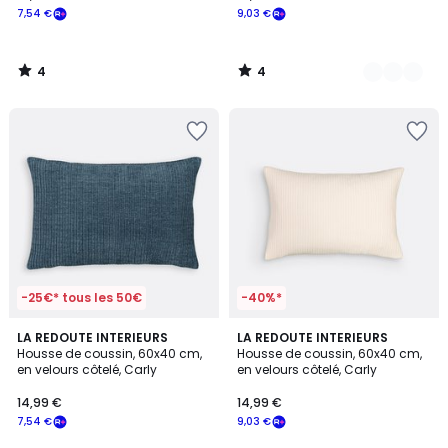
7,54 €
9,03 €
4
4
/
/
5
5
-25€* tous les 50€
-40%*
5
5
LA REDOUTE INTERIEURS
3
LA REDOUTE INTERIEURS
/
/
Housse de coussin, 60x40 cm,
Housse de coussin, 60x40 cm,
Couleurs
5
5
en velours côtelé, Carly
en velours côtelé, Carly
14,99 €
14,99 €
7,54 €
9,03 €