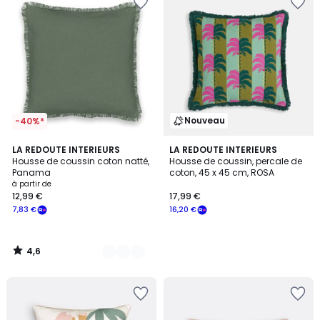
Nouveau
-40%*
4,6
8
LA REDOUTE INTERIEURS
LA REDOUTE INTERIEURS
/ 5
Housse de coussin coton natté,
Housse de coussin, percale de
Couleurs
Panama
coton, 45 x 45 cm, ROSA
à partir de
12,99 €
17,99 €
7,83 €
16,20 €
4,6
/
5