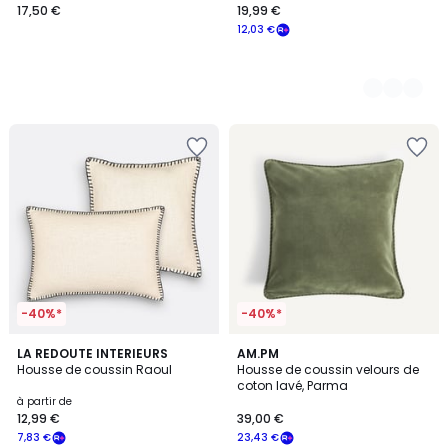
17,50 €
19,99 €
12,03 €
-40%*
-40%*
4,6
4,5
LA REDOUTE INTERIEURS
4
AM.PM
/ 5
/ 5
Housse de coussin Raoul
Housse de coussin velours de
Couleurs
coton lavé, Parma
à partir de
12,99 €
39,00 €
7,83 €
23,43 €