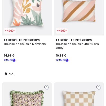
-40%*
-40%*
4,4
LA REDOUTE INTERIEURS
LA REDOUTE INTERIEURS
/ 5
Housse de coussin Maranao
Housse de coussin 40x60 cm,
Abby
14,99 €
19,99 €
9,03 €
12,03 €
4,4
/
5