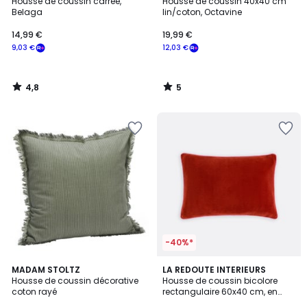
/ 5
/
Housse de coussin carrée,
Housse de coussin 40x40 cm
5
Belaga
lin/coton, Octavine
14,99 €
19,99 €
9,03 €
12,03 €
4,8
5
/
/
5
5
-40%*
MADAM STOLTZ
4
LA REDOUTE INTERIEURS
Housse de coussin décorative
Housse de coussin bicolore
Couleurs
coton rayé
rectangulaire 60x40 cm, en
velours, GUSALI