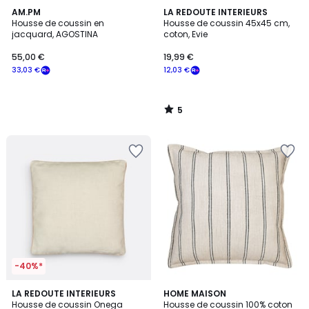
5
AM.PM
LA REDOUTE INTERIEURS
/
Housse de coussin en
Housse de coussin 45x45 cm,
5
jacquard, AGOSTINA
coton, Evie
55,00 €
19,99 €
33,03 €
12,03 €
5
/
5
-40%*
4,2
9
LA REDOUTE INTERIEURS
HOME MAISON
/ 5
Housse de coussin Onega
Housse de coussin 100% coton
Couleurs