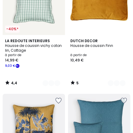
-40%*
4,4
5
4
LA REDOUTE INTERIEURS
17
DUTCH DECOR
/ 5
/
Housse de coussin vichy coton
Housse de coussin Finn
Couleurs
Couleurs
5
lin, Cottage
à partir de
à partir de
14,99 €
10,49 €
9,03 €
4,4
5
/
/
5
5