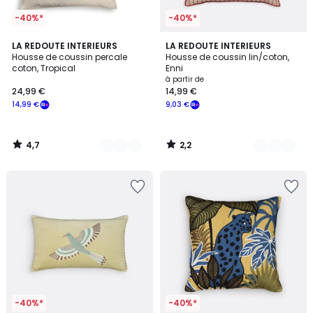
-40%*
-40%*
4,7
2,2
6
LA REDOUTE INTERIEURS
4
LA REDOUTE INTERIEURS
/ 5
/ 5
Housse de coussin percale
Housse de coussin lin/coton,
Couleurs
Couleurs
coton, Tropical
Enni
à partir de
24,99 €
14,99 €
14,99 €
9,03 €
4,7
2,2
/
/
5
5
-40%*
-40%*