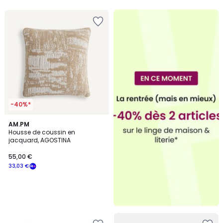
5
5
-40%*
AM.PM
Housse de coussin en
jacquard, AGOSTINA
55,00 €
33,03 €