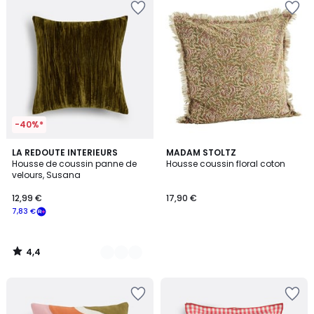
-40%*
4,4
2
LA REDOUTE INTERIEURS
MADAM STOLTZ
/ 5
Housse de coussin panne de
Housse coussin floral coton
Couleurs
velours, Susana
12,99 €
17,90 €
7,83 €
4,4
/
5