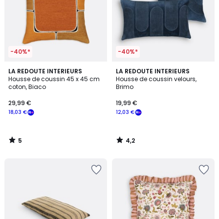
-40%*
-40%*
5
4,2
LA REDOUTE INTERIEURS
LA REDOUTE INTERIEURS
/
/ 5
Housse de coussin 45 x 45 cm
Housse de coussin velours,
5
coton, Biaco
Brimo
29,99 €
19,99 €
18,03 €
12,03 €
5
4,2
/
/
5
5