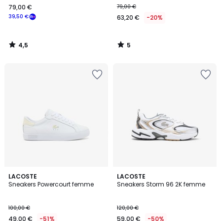
79,00 €
79,00 €
€
39,50 €
63,20 €
-20%
souscrivez
à
notre
4,5
5
programme
/
/
5
5
pour
payer
à
la
place
39,50
€.
LACOSTE
LACOSTE
Sneakers Powercourt femme
Sneakers Storm 96 2K femme
100,00 €
120,00 €
49,00 €
-51%
59,00 €
-50%