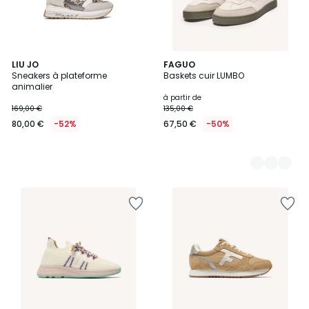
LIU JO
3
FAGUO
Sneakers à plateforme
Baskets cuir LUMBO
Couleurs
animalier
à partir de
169,00 €
135,00 €
80,00 €
-52%
67,50 €
-50%