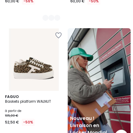
60,00 €
-56%
60,00 €
-50%
Nouveau
!
Livraison
en
Locker
Mondial
Relay
4
FAGUO
Baskets platform WALNUT
Couleurs
à partir de
105,00 €
Nouveau !
52,50 €
-50%
Livraison en
Locker Mondial