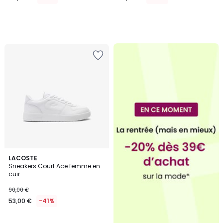
LACOSTE
Sneakers Court Ace femme en
cuir
90,00 €
53,00 €
-41%