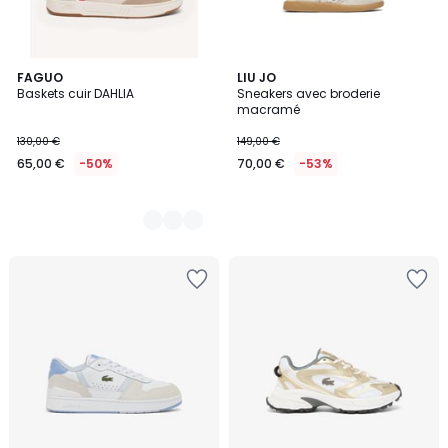
2
FAGUO
LIU JO
Baskets cuir DAHLIA
Sneakers avec broderie
Couleurs
macramé
130,00 €
149,00 €
65,00 €
-50%
70,00 €
-53%