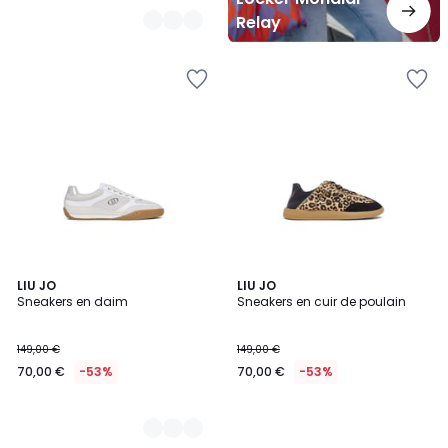
Relay
4
LIU JO
LIU JO
Sneakers en daim
Sneakers en cuir de poulain
Couleurs
149,00 €
149,00 €
70,00 €
-53%
70,00 €
-53%