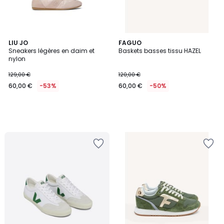
LIU JO
FAGUO
Sneakers légères en daim et
Baskets basses tissu HAZEL
nylon
129,00 €
120,00 €
60,00 €
-53%
60,00 €
-50%