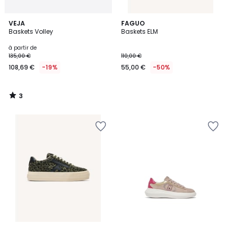
3
VEJA
FAGUO
/
Baskets Volley
Baskets ELM
5
à partir de
135,00 €
110,00 €
108,69 €
-19%
55,00 €
-50%
3
/
5