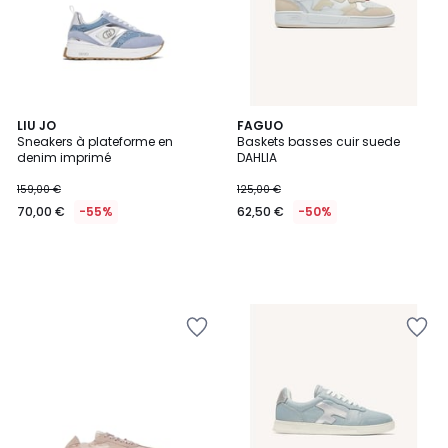
LIU JO
FAGUO
Sneakers à plateforme en
Baskets basses cuir suede
denim imprimé
DAHLIA
159,00 €
125,00 €
70,00 €
-55%
62,50 €
-50%