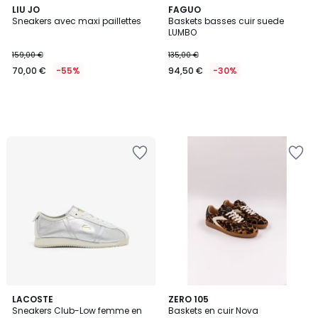
LIU JO
FAGUO
Sneakers avec maxi paillettes
Baskets basses cuir suede
LUMBO
159,00 €
135,00 €
70,00 €
-55%
94,50 €
-30%
LACOSTE
ZERO 105
Sneakers Club-Low femme en
Baskets en cuir Nova