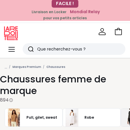
Mondial Relay
Livraison en Locker
pour vos petits articles
EN CE MOMENT
-20% dès 39€*
sur la mode
Voir
mon
La
panie
Redoute
Menu
Rechercher
Derniers
...
articles
Marques Premium
Chaussures
Chaussures femme de
vus
marque
894
Pull, gilet, sweat
Robe