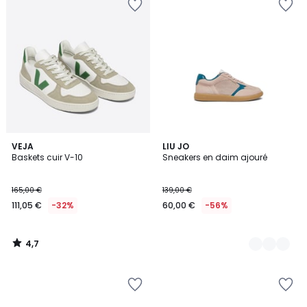
4,7
VEJA
3
LIU JO
/ 5
Baskets cuir V-10
Sneakers en daim ajouré
Couleurs
165,00 €
139,00 €
111,05 €
-32%
60,00 €
-56%
4,7
/
5