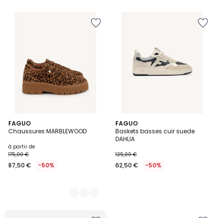
3
FAGUO
FAGUO
Chaussures MARBLEWOOD
Baskets basses cuir suede
Couleurs
DAHLIA
à partir de
175,00 €
125,00 €
87,50 €
-50%
62,50 €
-50%