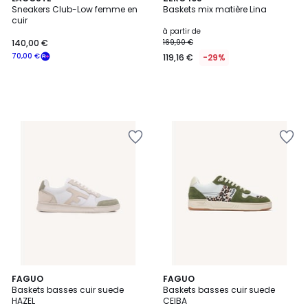
Sneakers Club-Low femme en
Baskets mix matière Lina
cuir
à partir de
140,00 €
169,90 €
70,00 €
119,16 €
-29%
FAGUO
FAGUO
Baskets basses cuir suede
Baskets basses cuir suede
HAZEL
CEIBA