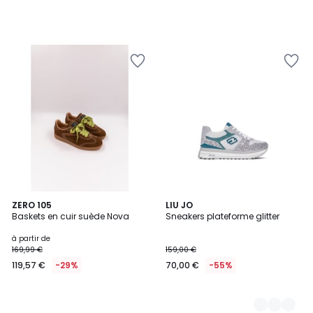
ZERO 105
2
LIU JO
Baskets en cuir suède Nova
Sneakers plateforme glitter
Couleurs
à partir de
169,99 €
159,00 €
119,57 €
-29%
70,00 €
-55%