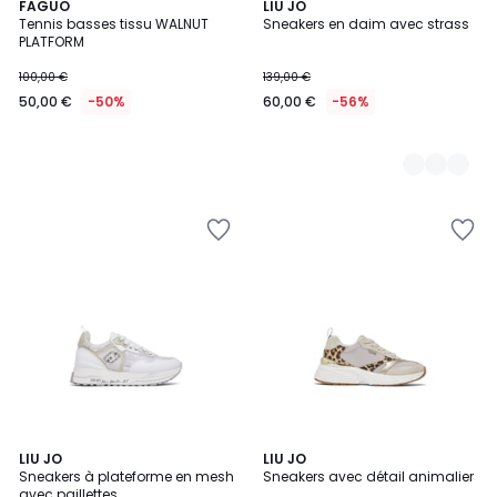
FAGUO
3
LIU JO
Tennis basses tissu WALNUT
Sneakers en daim avec strass
Couleurs
PLATFORM
100,00 €
139,00 €
50,00 €
-50%
60,00 €
-56%
3
LIU JO
LIU JO
Sneakers à plateforme en mesh
Sneakers avec détail animalier
Couleurs
avec paillettes