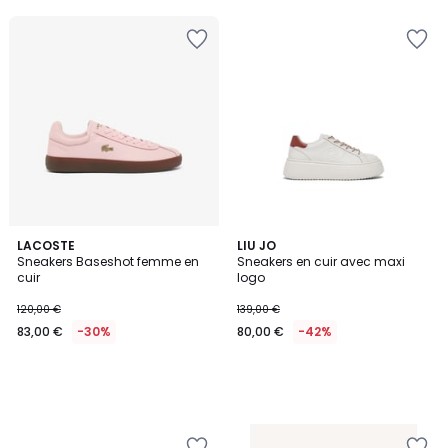
LACOSTE
LIU JO
Sneakers Baseshot femme en
Sneakers en cuir avec maxi
cuir
logo
120,00 €
139,00 €
83,00 €
-30%
80,00 €
-42%