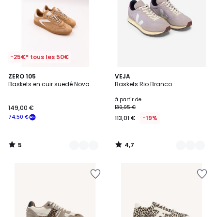
-25€* tous les 50€
5
4,7
2
ZERO 105
2
VEJA
/
/ 5
Baskets en cuir suedé Nova
Baskets Rio Branco
Couleurs
Couleurs
5
à partir de
149,00 €
139,95 €
74,50 €
113,01 €
-19%
5
4,7
/
/
5
5