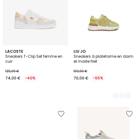
LACOSTE
4
LIU JO
Sneakers T-Clip Set femme en
Sneakers à plateforme en daim
Couleurs
cuir
et maille filet
125,00 €
159,00 €
74,00 €
-40%
70,00 €
-55%