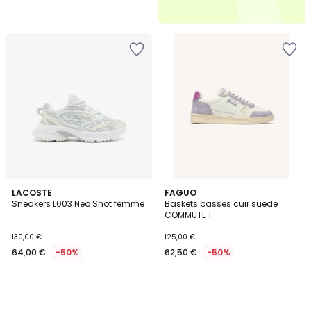
LACOSTE
FAGUO
Sneakers L003 Neo Shot femme
Baskets basses cuir suede
COMMUTE 1
130,00 €
125,00 €
64,00 €
-50%
62,50 €
-50%