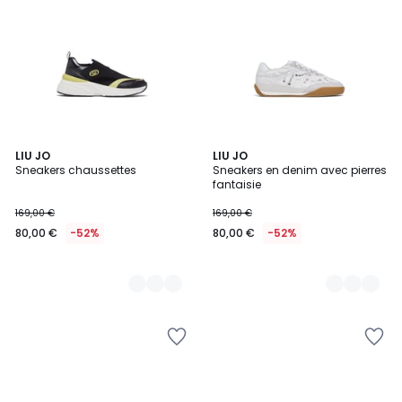
2
LIU JO
2
LIU JO
Sneakers chaussettes
Sneakers en denim avec pierres
Couleurs
Couleurs
fantaisie
169,00 €
169,00 €
80,00 €
-52%
80,00 €
-52%