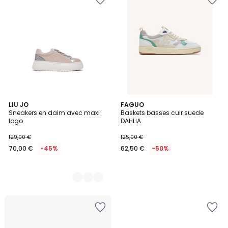
2
LIU JO
FAGUO
Sneakers en daim avec maxi
Baskets basses cuir suede
Couleurs
logo
DAHLIA
129,00 €
125,00 €
70,00 €
-45%
62,50 €
-50%