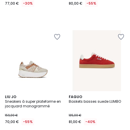
77,00 €
-30%
80,00 €
-55%
LIU JO
FAGUO
Sneakers à super plateforme en
Baskets basses suede LUMBO
jacquard monogrammé
159,00 €
135,00 €
70,00 €
-55%
81,00 €
-40%