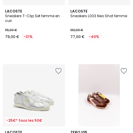
LACOSTE
LACOSTE
Sneakers T-Clip Set femme en
Sneakers L003 Neo Shot femme
cuir
115,00 €
130,00 €
79,00 €
-31%
77,00 €
-40%
-25€* tous les 50€
LACOSTE
ZERO 105