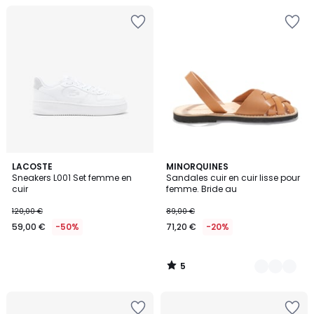
5
LACOSTE
2
MINORQUINES
/
Sneakers L001 Set femme en
Sandales cuir en cuir lisse pour
Couleurs
5
cuir
femme. Bride au
120,00 €
89,00 €
59,00 €
-50%
71,20 €
-20%
5
/
5