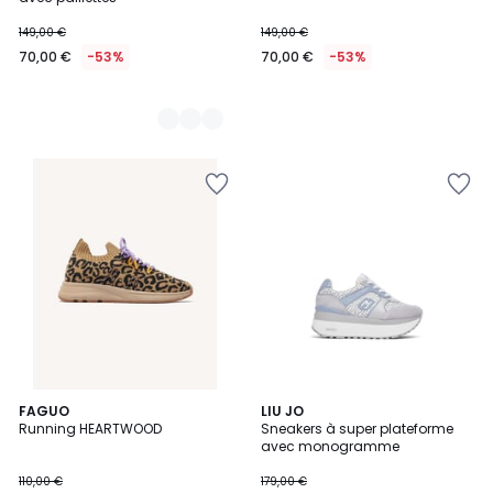
149,00 €
149,00 €
70,00 €
-53%
70,00 €
-53%
FAGUO
LIU JO
Running HEARTWOOD
Sneakers à super plateforme
avec monogramme
110,00 €
179,00 €