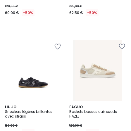
120,00 €
125,00 €
60,00 €
-50%
62,50 €
-50%
2
LIU JO
FAGUO
Sneakers légères brillantes
Baskets basses cuir suede
Couleurs
avec strass
HAZEL
139,00 €
120,00 €