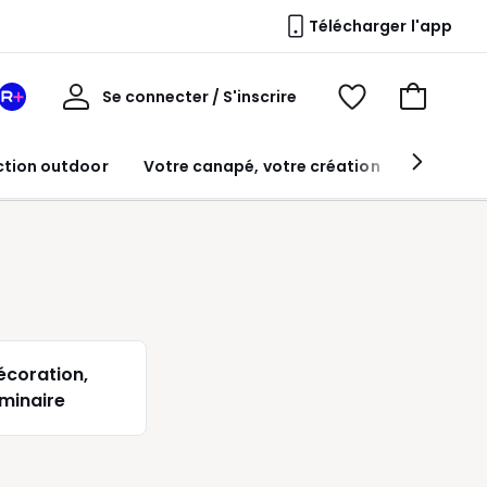
Télécharger l'app
Mon
Se connecter / S'inscrire
Mon
Voir
Voir
compte
espace
mes
mon
La
favoris
panier
ction outdoor
Votre canapé, votre création
Table à
Redoute
+
écoration,
uminaire