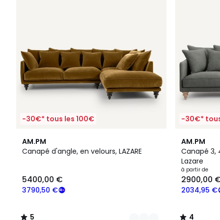
-30€* tous les 100€
-30€* tous
16
5
3
4
AM.PM
AM.PM
Couleurs
/
Couleurs
/
Canapé d'angle, en velours, LAZARE
Canapé 3, 4
5
5
Lazare
à partir de
5400,00 €
2900,00 
3790,50 €
2034,95 €
5
4