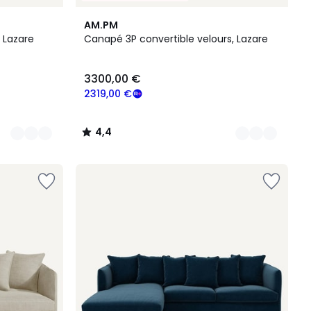
16
4,4
AM.PM
Couleurs
/ 5
 Lazare
Canapé 3P convertible velours, Lazare
3300,00 €
2319,00 €
4,4
/
5