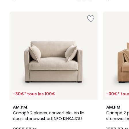
/
/
5
5
-30€* tous les 100€
-30€* tous
4
4,5
AM.PM
AM.PM
/
/ 5
Canapé 2 places, convertible, en lin
Canapé 2 p
5
épais stonewashed, NEO KINKAJOU
stonewashe