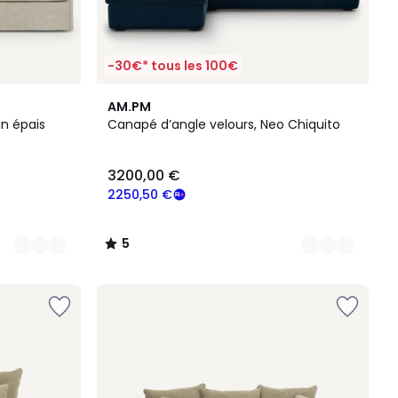
-30€* tous les 100€
5
5
AM.PM
Couleurs
/
in épais
Canapé d’angle velours, Neo Chiquito
5
3200,00 €
2250,50 €
5
/
5