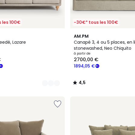
 les 100€
-30€* tous les 100€
3
4,5
AM.PM
Couleurs
/ 5
edé, Lazare
Canapé 3, 4 ou 5 places, en l
stonewashed, Neo Chiquito
à partir de
€
2700,00 €
1894,05 €
4,5
/
5