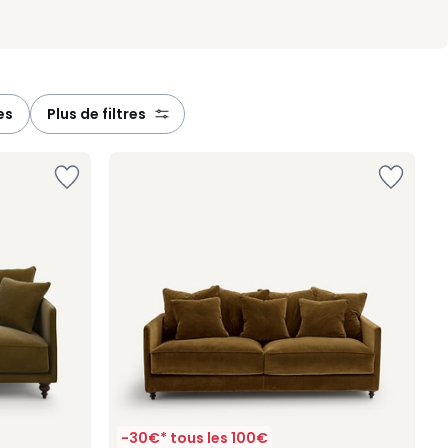
es
plus de filtres
-30€* tous les 100€