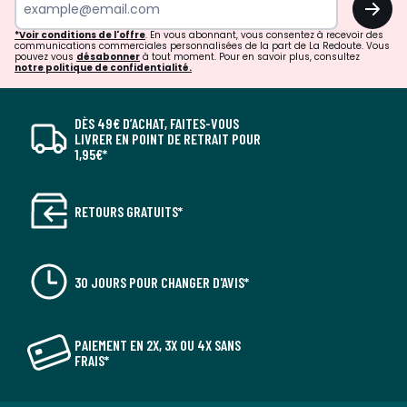
*Voir conditions de l'offre
. En vous abonnant, vous consentez à recevoir des
communications commerciales personnalisées de la part de La Redoute. Vous
pouvez vous
désabonner
à tout moment. Pour en savoir plus, consultez
notre politique de confidentialité.
DÈS 49€ D’ACHAT, FAITES-VOUS
LIVRER EN POINT DE RETRAIT POUR
1,95€*
RETOURS GRATUITS*
30 JOURS POUR CHANGER D'AVIS*
PAIEMENT EN 2X, 3X OU 4X SANS
FRAIS*