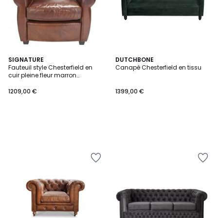
SIGNATURE
DUTCHBONE
Fauteuil style Chesterfield en
Canapé Chesterfield en tissu
cuir pleine fleur marron
1209,00
Moustache
1209,00 €
1399,00 €
€.