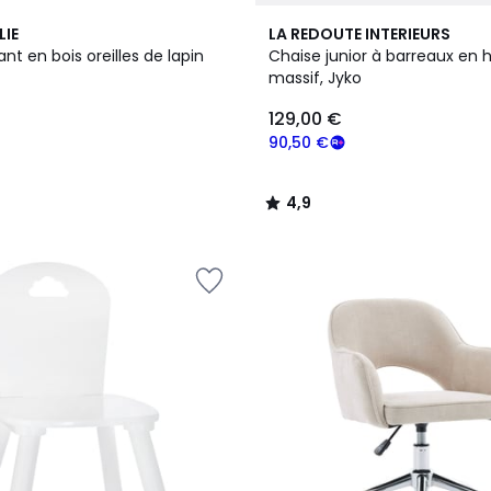
4,9
LIE
LA REDOUTE INTERIEURS
/ 5
nt en bois oreilles de lapin
Chaise junior à barreaux en 
massif, Jyko
129,00 €
90,50 €
4,9
/
5