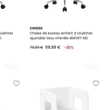
3
SWEEEK
Couleurs
oulettes
Chaise de bureau enfant à roulettes
D
ajustable tissu chenille AMORY KID
59,99 €
79,99 €
-25%