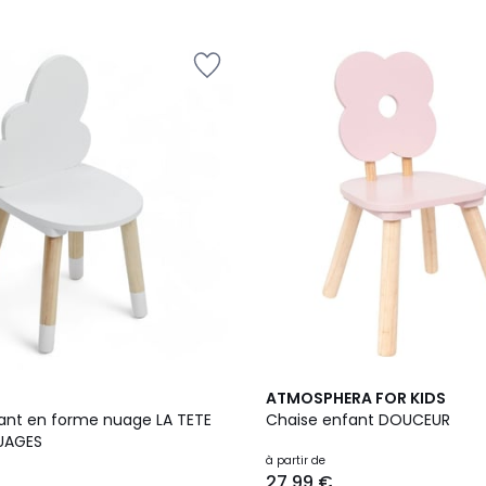
5
3
4,7
ATMOSPHERA FOR KIDS
Couleurs
/ 5
ant en forme nuage LA TETE
Chaise enfant DOUCEUR
UAGES
à partir de
27,99 €