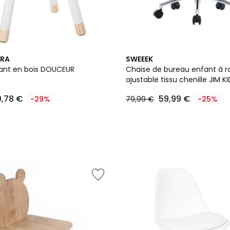
2
RA
SWEEEK
Couleurs
ant en bois DOUCEUR
Chaise de bureau enfant à r
ajustable tissu chenille JIM KI
0,78 €
59,99 €
-29%
79,99 €
-25%