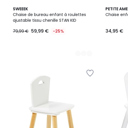
2
SWEEEK
PETITE AME
Couleurs
Chaise de bureau enfant à roulettes
Chaise enfa
ajustable tissu chenille STAN KID
59,99
59,99 €
34,95 €
79,99 €
-25%
€
au
lieu
de
79,99
€
25%
de
réduction
appliquée.