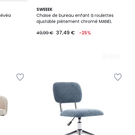
5
SWEEEK
Couleurs
hévéa
Chaise de bureau enfant à roulettes
ajustable piètement chromé MANEL
37,49 €
49,99 €
-25%