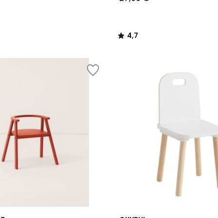
4,7
/
5