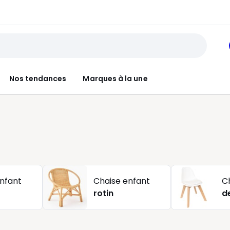
Nos tendances
Marques à la une
nfant
Chaise enfant
C
rotin
d