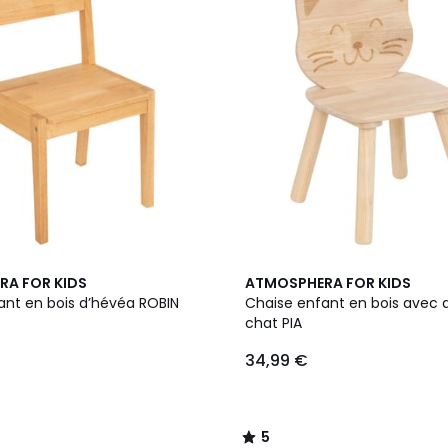
5
A FOR KIDS
ATMOSPHERA FOR KIDS
/
ant en bois d’hévéa ROBIN
Chaise enfant en bois avec d
5
chat PIA
34,99 €
5
/