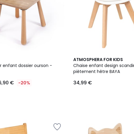
3
ATMOSPHERA FOR KIDS
Couleurs
r enfant dossier ourson -
Chaise enfant design scand
piètement hêtre BAYA
6,90 €
34,99 €
-20%