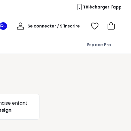
Télécharger l'app
Mon
Se connecter / S'inscrire
Mon
Voir
Voir
compte
espace
mes
mon
La
favoris
panier
Espace Pro
Redoute
+
haise enfant
esign