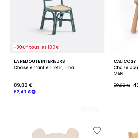
-30€* tous les 100€
2
LA REDOUTE INTERIEURS
CALICOSY
Couleurs
Chaise enfant en rotin, Tina
Chaise pou
MAEL
89,00 €
4
59,00 €
62,40 €