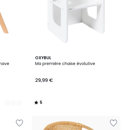
5
OXYBUL
/
inave
Ma première chaise évolutive
5
29,99 €
5
/
5