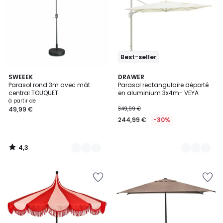
Best-seller
4,3
8
SWEEEK
2
DRAWER
/ 5
Parasol rond 3m avec mât
Parasol rectangulaire déporté
Couleurs
Couleurs
central TOUQUET
en aluminium 3x4m- VEYA
à partir de
49,99 €
349,99 €
244,99 €
-30%
4,3
/
5