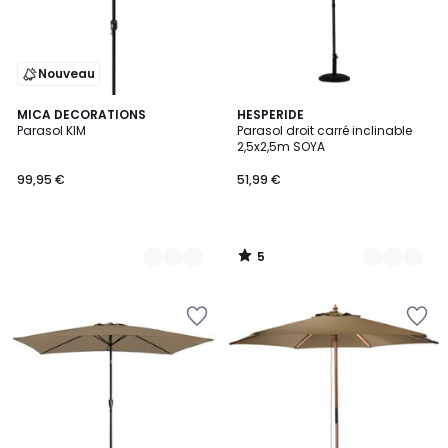
Nouveau
5
3
MICA DECORATIONS
2
HESPERIDE
/
Parasol KIM
Parasol droit carré inclinable
Couleurs
Couleurs
5
2,5x2,5m SOYA
99,95 €
51,99 €
5
/
5