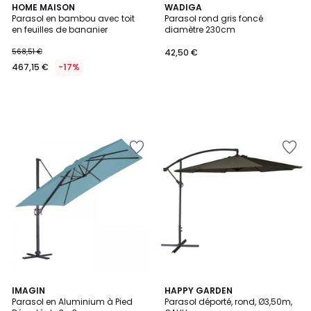
HOME MAISON
WADIGA
Parasol en bambou avec toit
Parasol rond gris foncé
en feuilles de bananier
diamètre 230cm
568,51 €
42,50 €
467,15 €
-17%
1
2,8
3
IMAGIN
2
HAPPY GARDEN
/
/ 5
Parasol en Aluminium à Pied
Parasol déporté, rond, Ø3,50m,
Couleurs
Couleurs