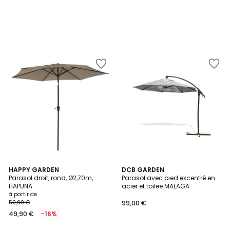
3
2
HAPPY GARDEN
DCB GARDEN
/
Parasol droit, rond, Ø2,70m,
Parasol avec pied excentré en
Couleurs
5
HAPUNA
acier et toilee MALAGA
à partir de
59,90 €
99,00 €
49,90 €
-16%