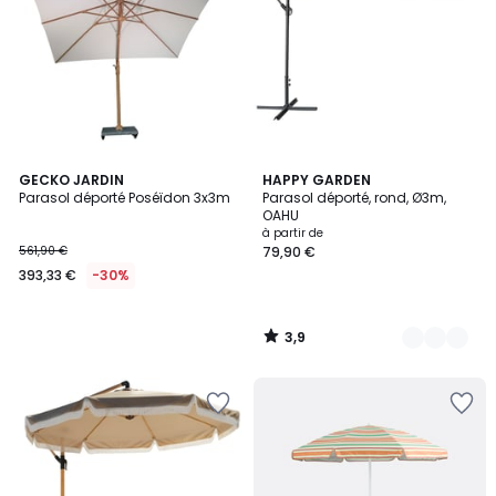
3,9
GECKO JARDIN
3
HAPPY GARDEN
/ 5
Parasol déporté Poséïdon 3x3m
Parasol déporté, rond, Ø3m,
Couleurs
OAHU
à partir de
561,90 €
79,90 €
393,33 €
-30%
3,9
/
5