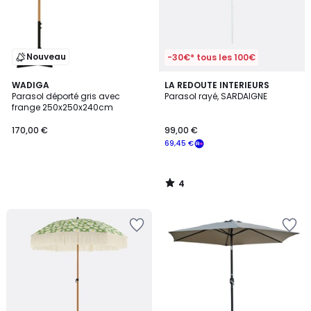
Nouveau
-30€* tous les 100€
4
WADIGA
LA REDOUTE INTERIEURS
/
Parasol déporté gris avec
Parasol rayé, SARDAIGNE
5
frange 250x250x240cm
170,00 €
99,00 €
69,45 €
4
/
5