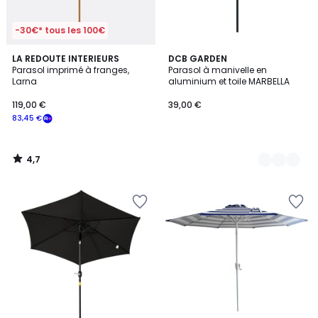
-30€* tous les 100€
4,7
LA REDOUTE INTERIEURS
4
DCB GARDEN
/ 5
Parasol imprimé à franges,
Parasol à manivelle en
Couleurs
Larna
aluminium et toile MARBELLA
119,00 €
39,00 €
83,45 €
4,7
/
5