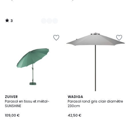
3
/
5
2
ZUIVER
WADIGA
Parasol en tissu et métal-
Parasol rond gris clair diamètre
Couleurs
SUNSHINE
230cm
109,00 €
42,50 €