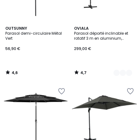
4,6
4,7
OUTSUNNY
3
OVIALA
/ 5
/ 5
Parasol demi-circulaire Métal
Parasol déporté inclinable et
Couleurs
Vert
rotatif 3 m en aluminium,
MALAGA
56,90 €
299,00 €
4,6
4,7
/
/
5
5