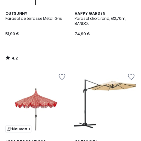
4,2
OUTSUNNY
HAPPY GARDEN
/ 5
Parasol de terrasse Métal Gris
Parasol droit, rond, Ø2,70m,
BANDOL
51,90 €
74,90 €
4,2
/
5
Nouveau