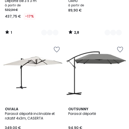
5
Déporté de 3 x 3 m
OAHU
à partir de
à partir de
532,34 €
89,90 €
437,75 €
-17%
1
2,8
/
/
5
5
3
3
OVIALA
OUTSUNNY
/
Parasol déporté inclinable et
Parasol déporté
Couleurs
5
rotatif 4x3m, CASERTA
349,00 €
94,90 €