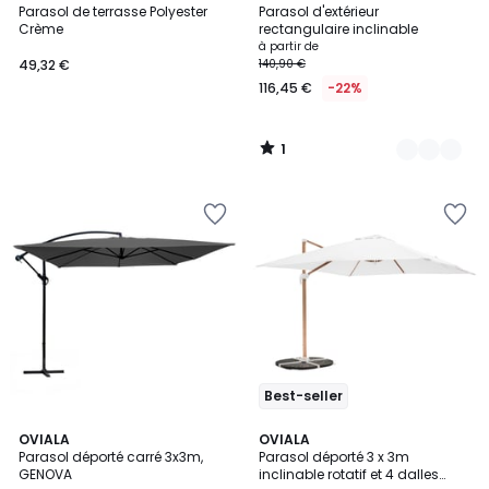
/
Parasol de terrasse Polyester
Parasol d'extérieur
Couleurs
5
Crème
rectangulaire inclinable
à partir de
49,32 €
140,90 €
116,45 €
-22%
1
/
5
Best-seller
3,8
5
3
OVIALA
4
OVIALA
/ 5
/
Parasol déporté carré 3x3m,
Parasol déporté 3 x 3m
Couleurs
Couleurs
5
GENOVA
inclinable rotatif et 4 dalles