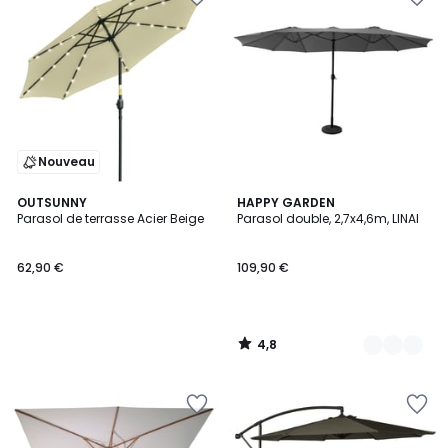
Nouveau
4,8
OUTSUNNY
3
HAPPY GARDEN
/ 5
Parasol de terrasse Acier Beige
Parasol double, 2,7x4,6m, LINAI
Couleurs
62,90 €
109,90 €
4,8
/
5