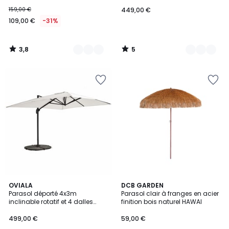
lestées, BRESCIA
159,00 €
449,00 €
109,00 €
-31%
3,8
5
/
/
5
5
3
3
OVIALA
DCB GARDEN
/
Parasol déporté 4x3m
Parasol clair à franges en acier
Couleurs
5
inclinable rotatif et 4 dalles
finition bois naturel HAWAI
lestées aluminium, CASERTA
499,00 €
59,00 €