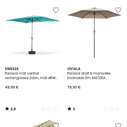
3,9
3
5
SWEEEK
3
OVIALA
/ 5
/
Parasol mât central
Parasol droit à manivelle
Couleurs
Couleurs
5
rectangulaire 2x3m, mât effet
inclinable 3m, MATERA
bois TOUQUET
49,99 €
79,90 €
3,9
3
/
/
5
5