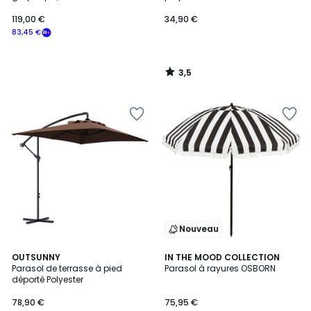
119,00 €
34,90 €
83,45 €
3,5
/
5
Nouveau
OUTSUNNY
IN THE MOOD COLLECTION
Parasol de terrasse à pied
Parasol à rayures OSBORN
déporté Polyester
78,90 €
75,95 €