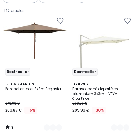
gauche
droite
142 articles
Best-seller
Best-seller
3
3
GECKO JARDIN
3
DRAWER
/
Parasol en bois 3x3m Pegasia
Parasol carré déporté en
Couleurs
Couleurs
5
aluminium 3x3m - VEYA
209,87
à partir de
246,90 €
299,99 €
€
209,87 €
-15%
209,99 €
-30%
au
lieu
de
3
246,90
/
5
€