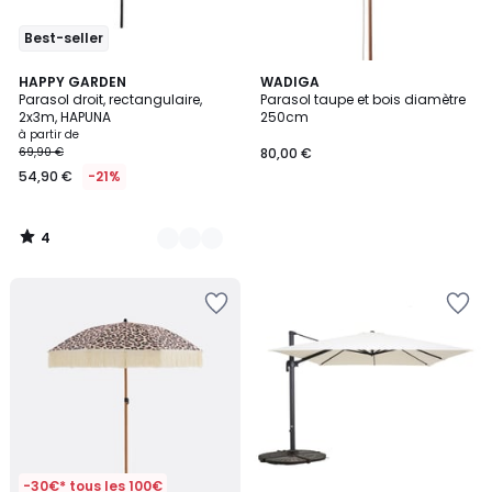
Best-seller
4
5
HAPPY GARDEN
WADIGA
/
Parasol droit, rectangulaire,
Parasol taupe et bois diamètre
Couleurs
5
2x3m, HAPUNA
250cm
à partir de
69,90 €
80,00 €
54,90 €
-21%
4
/
5
-30€* tous les 100€