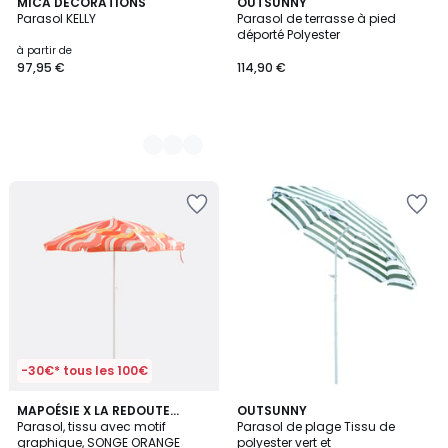
3
MICA DECORATIONS
OUTSUNNY
Parasol KELLY
Parasol de terrasse à pied
Couleurs
déporté Polyester
à partir de
97,95 €
114,90 €
-30€* tous les 100€
3,5
MAPOÉSIE X LA REDOUTE
OUTSUNNY
/ 5
INTÉRIEURS
Parasol, tissu avec motif
Parasol de plage Tissu de
graphique, SONGE ORANGE
polyester vert et