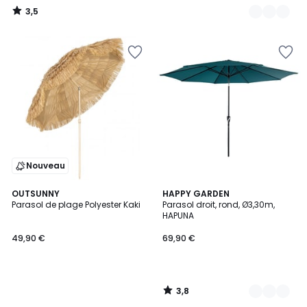
3,5
/
5
Nouveau
3,8
OUTSUNNY
2
HAPPY GARDEN
/ 5
Parasol de plage Polyester Kaki
Parasol droit, rond, Ø3,30m,
Couleurs
HAPUNA
49,90 €
69,90 €
3,8
/
5