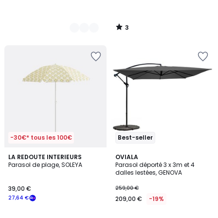
3
/
5
-30€* tous les 100€
Best-seller
3,5
LA REDOUTE INTERIEURS
3
OVIALA
/ 5
Parasol de plage, SOLEYA
Parasol déporté 3 x 3m et 4
Couleurs
dalles lestées, GENOVA
39,00 €
259,00 €
27,64 €
209,00 €
-19%