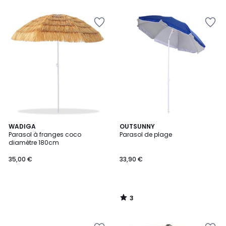
5
3
WADIGA
OUTSUNNY
/
Parasol à franges coco
Parasol de plage
5
diamètre 180cm
35,00 €
33,90 €
3
/
5