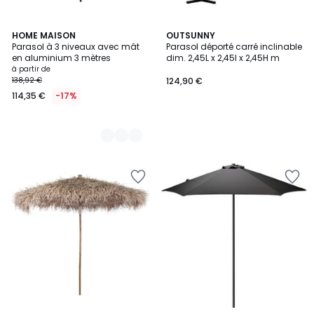
3
HOME MAISON
OUTSUNNY
Parasol à 3 niveaux avec mât
Parasol déporté carré inclinable
Couleurs
en aluminium 3 mètres
dim. 2,45L x 2,45l x 2,45H m
à partir de
138,92 €
124,90 €
114,35 €
-17%