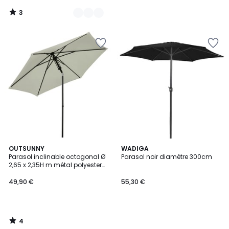
3
/
5
4
OUTSUNNY
WADIGA
/
Parasol inclinable octogonal Ø
Parasol noir diamètre 300cm
5
2,65 x 2,35H m métal polyester
gris clair
49,90 €
55,30 €
4
/