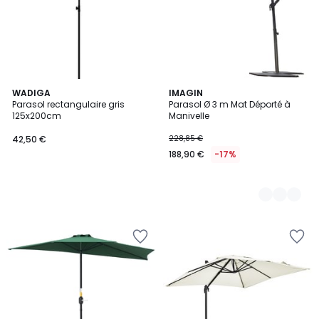
WADIGA
3
IMAGIN
Parasol rectangulaire gris
Parasol Ø 3 m Mat Déporté à
Couleurs
125x200cm
Manivelle
42,50 €
228,85 €
188,90 €
-17%