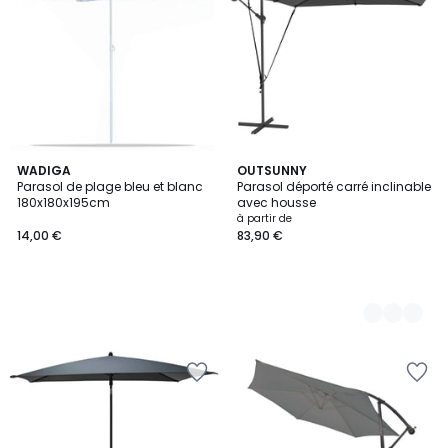
WADIGA
2
OUTSUNNY
Parasol de plage bleu et blanc
Parasol déporté carré inclinable
Couleurs
180x180x195cm
avec housse
à partir de
14,00 €
83,90 €