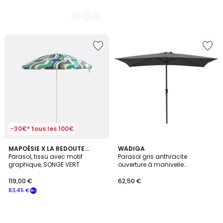
-30€* tous les 100€
MAPOÉSIE X LA REDOUTE
WADIGA
INTÉRIEURS
Parasol, tissu avec motif
Parasol gris anthracite
graphique, SONGE VERT
ouverture à manivelle
200x300cm
119,00 €
62,50 €
83,45 €