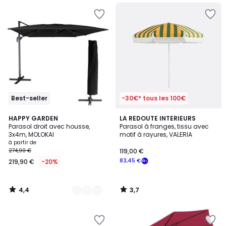
15%
de
réduction
appliquée.
Best-seller
-30€* tous les 100€
4,4
3,7
6
HAPPY GARDEN
LA REDOUTE INTERIEURS
/ 5
/ 5
Parasol droit avec housse,
Parasol à franges, tissu avec
Couleurs
3x4m, MOLOKAI
motif à rayures, VALERIA
à partir de
274,90 €
119,00 €
83,45 €
219,90 €
-20%
4,4
3,7
/
/
5
5