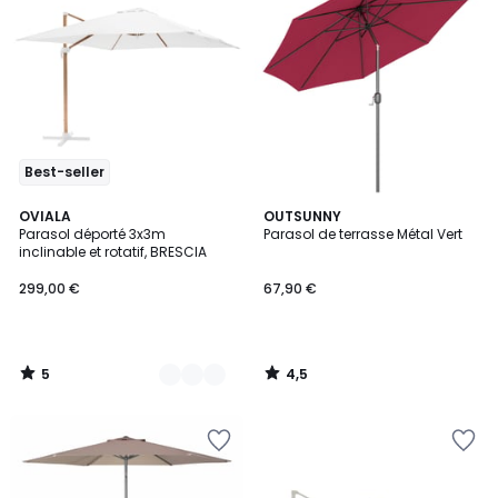
Best-seller
5
4,5
4
OVIALA
OUTSUNNY
/
/ 5
Parasol déporté 3x3m
Parasol de terrasse Métal Vert
Couleurs
5
inclinable et rotatif, BRESCIA
299,00 €
67,90 €
5
4,5
/
/
5
5