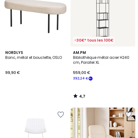
-30€* tous les 100€
4,7
NORDLYS
AM.PM
/ 5
Banc, métal et bouclette, OSLO
Bibliothèque métal acier H240
cm, Parallel XL
99,90 €
559,00 €
392,24 €
4,7
/
5