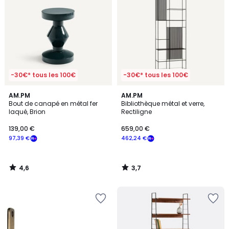
-30€* tous les 100€
-30€* tous les 100€
4,6
3,7
AM.PM
AM.PM
/ 5
/ 5
Bout de canapé en métal fer
Bibliothèque métal et verre,
laqué, Brion
Rectiligne
139,00 €
659,00 €
97,39 €
462,24 €
4,6
3,7
/
/
5
5