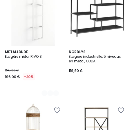
3
METALLBUDE
NORDLYS
Etagère métal RIVO S
Etagère industrielle, 5 niveaux
Couleurs
en métal, ODDA
245,00 €
119,90 €
196,00 €
-20%