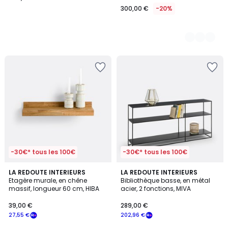
300,00 €
-20%
-30€* tous les 100€
-30€* tous les 100€
4,6
4,8
LA REDOUTE INTERIEURS
LA REDOUTE INTERIEURS
/ 5
/ 5
Etagère murale, en chêne
Bibliothèque basse, en métal
massif, longueur 60 cm, HIBA
acier, 2 fonctions, MIVA
39,00 €
289,00 €
27,55 €
202,96 €