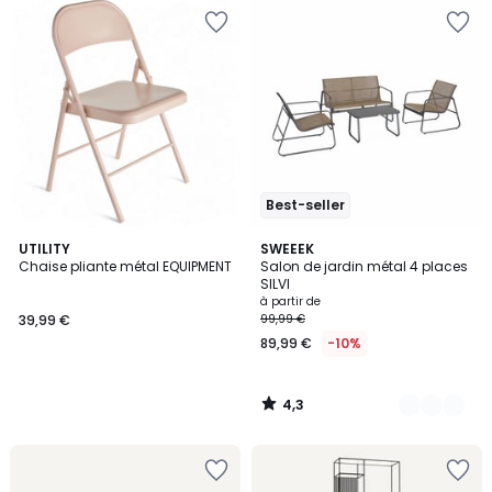
Best-seller
4,3
UTILITY
3
SWEEEK
/ 5
Chaise pliante métal EQUIPMENT
Salon de jardin métal 4 places
Couleurs
SILVI
à partir de
39,99 €
99,99 €
89,99 €
-10%
4,3
/
5