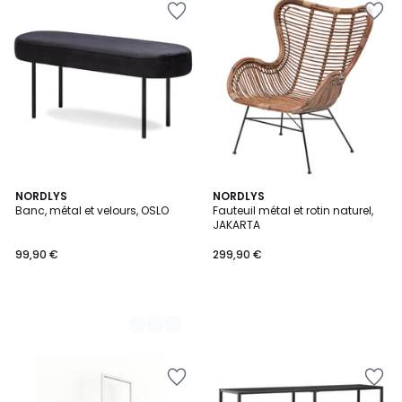
2
NORDLYS
NORDLYS
Banc, métal et velours, OSLO
Fauteuil métal et rotin naturel,
Couleurs
JAKARTA
99,90 €
299,90 €