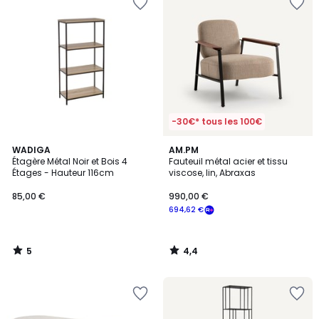
-30€* tous les 100€
5
4,4
WADIGA
AM.PM
/
/ 5
Étagère Métal Noir et Bois 4
Fauteuil métal acier et tissu
5
Étages - Hauteur 116cm
viscose, lin, Abraxas
85,00 €
990,00 €
694,62 €
5
4,4
/
/
5
5