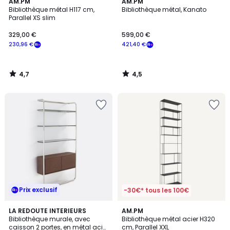
4,7
4,5
AM.PM
AM.PM
/ 5
/ 5
Bibliothèque métal H117 cm,
Bibliothèque métal, Kanato
Parallel XS slim
329,00 €
599,00 €
230,96 €
421,40 €
4,7
4,5
/
/
5
5
Prix exclusif
-30€* tous les 100€
5
4,3
LA REDOUTE INTERIEURS
AM.PM
/
/ 5
Bibliothèque murale, avec
Bibliothèque métal acier H320
5
caisson 2 portes, en métal acier
cm, Parallel XXL