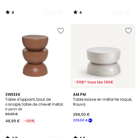
4
4
/
/
5
5
-30€* tous les 100€
4,8
4,8
7
SWEEEK
AM.PM
/ 5
/ 5
Table d'appoint, bout de
Table basse en métal fer laqué,
Couleurs
canapé, table de chevet métal
Rouva
Ø32 x H46,5cm COUMBA
à partir de
69,99 €
299,00 €
209,50 €
48,99 €
-30%