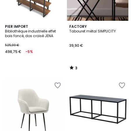
3
PIER IMPORT
FACTORY
/
Bibliothèque industrielle effet
Tabouret métal SIMPLICITY
5
bois foncé, dos croisé JENA
525,00 €
39,90 €
498,75 €
-5%
3
/
5