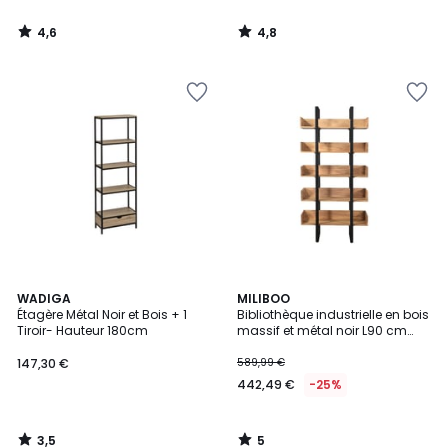
4,6
4,8
/
/
5
5
3,5
5
WADIGA
MILIBOO
/ 5
/
Étagère Métal Noir et Bois + 1
Bibliothèque industrielle en bois
5
Tiroir- Hauteur 180cm
massif et métal noir L90 cm
TAO
147,30 €
589,99 €
442,49 €
-25%
3,5
5
/
/