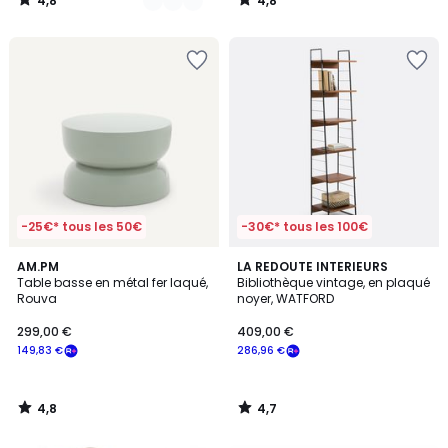
4,8
4,8
/
/
5
5
-25€* tous les 50€
-30€* tous les 100€
4,8
4,7
AM.PM
LA REDOUTE INTERIEURS
/ 5
/ 5
Table basse en métal fer laqué,
Bibliothèque vintage, en plaqué
Rouva
noyer, WATFORD
299,00 €
409,00 €
149,83 €
286,96 €
4,8
4,7
/
/
5
5