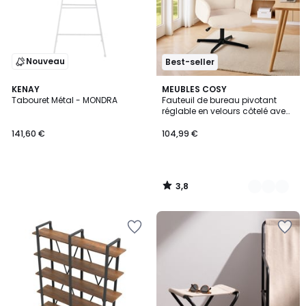
Nouveau
Best-seller
3,8
KENAY
3
MEUBLES COSY
/ 5
Tabouret Métal - MONDRA
Fauteuil de bureau pivotant
Couleurs
réglable en velours côtelé avec
accoudoirs et base en métal
noir, THOMASINACORDO
141,60 €
104,99 €
3,8
/
5