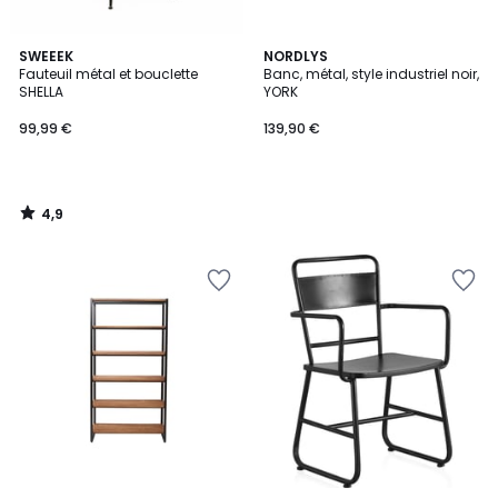
4,9
SWEEEK
NORDLYS
/ 5
Fauteuil métal et bouclette
Banc, métal, style industriel noir,
SHELLA
YORK
99,99 €
139,90 €
4,9
/
5