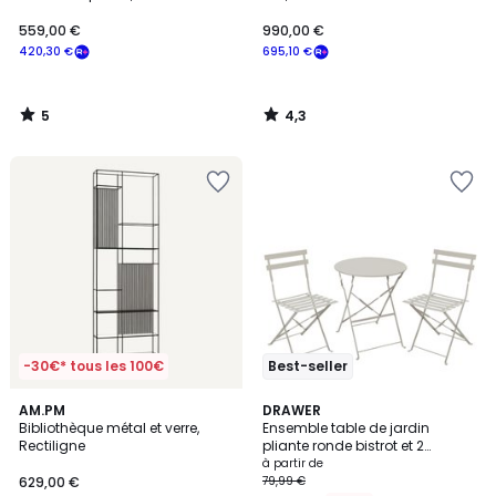
chromé, GIORGIO
559,00 €
990,00 €
420,30 €
695,10 €
5
4,3
/
/
5
5
-30€* tous les 100€
Best-seller
5
AM.PM
3
DRAWER
/
Bibliothèque métal et verre,
Ensemble table de jardin
Couleurs
5
Rectiligne
pliante ronde bistrot et 2
chaises en métal- MARSEILLE
à partir de
629,00 €
79,99 €