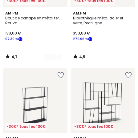
-30€* tous les 100€
-30€* tous les 100€
4,7
4,5
5
AM.PM
AM.PM
/ 5
/ 5
Bout de canapé en métal fer,
Bibliothèque métal acier et
Couleurs
Rouva
verre, Rectiligne
139,00 €
399,00 €
97,39 €
279,96 €
4,7
4,5
/
/
5
5
-30€* tous les 100€
-30€* tous les 100€