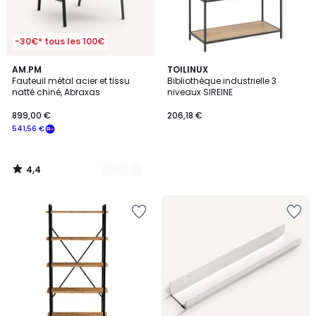
-30€* tous les 100€
4,4
2
AM.PM
TOILINUX
/ 5
Fauteuil métal acier et tissu
Bibliothèque industrielle 3
Couleurs
natté chiné, Abraxas
niveaux SIREINE
899,00 €
206,18 €
541,56 €
4,4
/
5