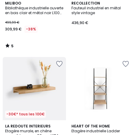
5
MILIBOO
RECOLLECTION
/
Bibliothèque industrielle ouverte
Fauteuil industriel en métal
5
en bois clair et métal noir L100
style vintage
cm ARISTOTE
499,99 €
436,90 €
309,99 €
-38%
5
/
5
-30€* tous les 100€
4,6
LA REDOUTE INTERIEURS
HEART OF THE HOME
/ 5
Etagère murale, en chêne
Etagère industrielle Ladder