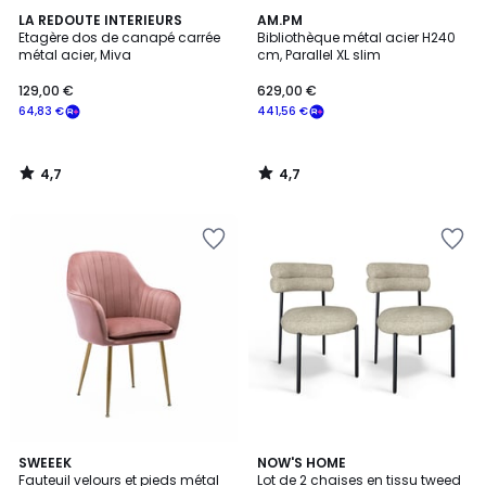
4,7
4,7
LA REDOUTE INTERIEURS
AM.PM
/ 5
/ 5
Etagère dos de canapé carrée
Bibliothèque métal acier H240
métal acier, Miva
cm, Parallel XL slim
129,00 €
629,00 €
64,83 €
441,56 €
4,7
4,7
/
/
5
5
4,6
2
SWEEEK
NOW'S HOME
/ 5
Fauteuil velours et pieds métal
Lot de 2 chaises en tissu tweed