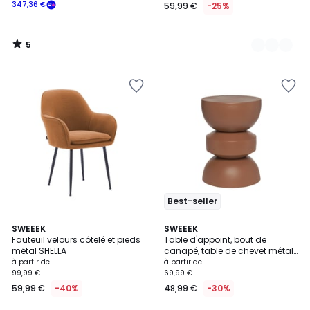
347,36 €
59,99 €
-25%
5
/
5
Best-seller
4,6
5
4
SWEEEK
7
SWEEEK
/ 5
/
Fauteuil velours côtelé et pieds
Table d'appoint, bout de
Couleurs
Couleurs
5
métal SHELLA
canapé, table de chevet métal
Ø32 x H43,5cm ASSA
à partir de
à partir de
99,99 €
69,99 €
59,99 €
-40%
48,99 €
-30%