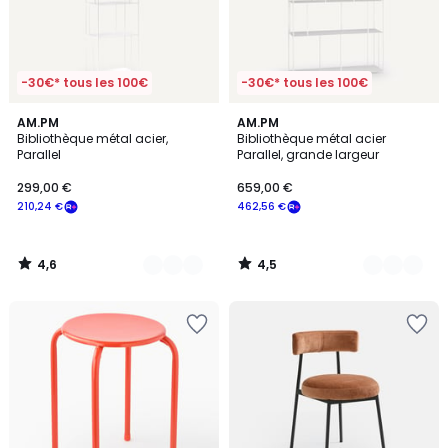
-30€* tous les 100€
-30€* tous les 100€
4,6
4,5
2
AM.PM
2
AM.PM
/ 5
/ 5
Bibliothèque métal acier,
Bibliothèque métal acier
Couleurs
Couleurs
Parallel
Parallel, grande largeur
299,00
299,00 €
659,00 €
€
210,24 €
462,56 €
souscrivez
à
notre
4,6
4,5
programme
/
/
5
5
pour
payer
à
la
place
210,24
€.