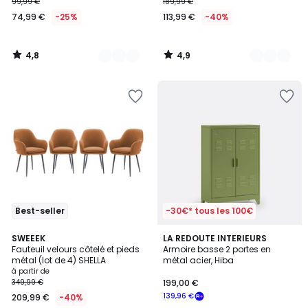
99,99 €
189,99 €
74,99 €
-25%
113,99 €
-40%
4,8
4,9
/
/
5
5
Best-seller
-30€* tous les 100€
4
4
5
SWEEEK
6
LA REDOUTE INTERIEURS
/
/
Fauteuil velours côtelé et pieds
Armoire basse 2 portes en
Couleurs
Couleurs
5
5
métal (lot de 4) SHELLA
métal acier, Hiba
à partir de
349,99 €
199,00 €
139,96 €
209,99 €
-40%