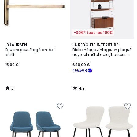
-30€* tous les 100€
5
4,2
IB LAURSEN
LA REDOUTE INTERIEURS
/
/ 5
Equerre pour étagère métal
Bibliothèque vintage, en plaqué
5
vieilli
noyer et métal acier, hauteur
190 cm, WATFORD
15,90 €
649,00 €
455,56 €
5
4,2
/
/
5
5