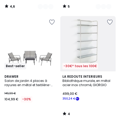
4,6
5
/
/
5
5
Best-seller
-30€* tous les 100€
4
DRAWER
LA REDOUTE INTERIEURS
/
Salon de jardin 4 places à
Bibliothèque murale, en métal
5
rayures en métal et textilène-
acier inox chromé, GIORGIO
KALLIA
149,99 €
499,00 €
350,24 €
104,99 €
-30%
4
/