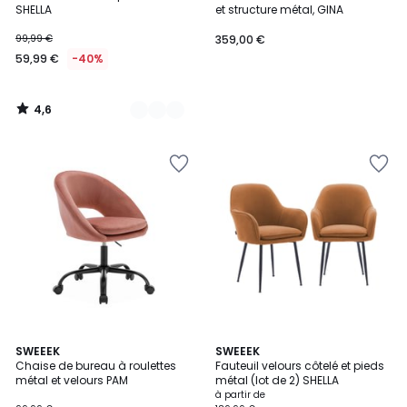
Couleurs
SHELLA
et structure métal, GINA
99,99 €
359,00 €
59,99 €
-40%
4,6
/
5
4,8
4,9
2
SWEEEK
5
SWEEEK
/ 5
/ 5
Chaise de bureau à roulettes
Fauteuil velours côtelé et pieds
Couleurs
Couleurs
métal et velours PAM
métal (lot de 2) SHELLA
à partir de