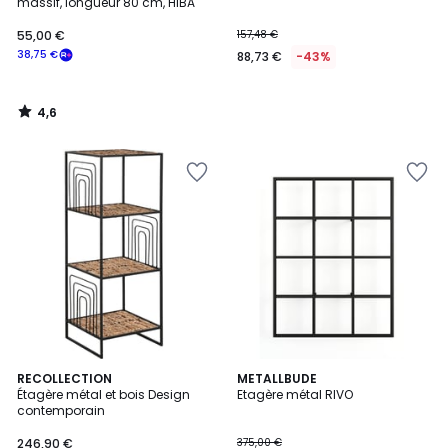
massif, longueur 80 cm, HIBA
55,00 €
157,48 €
38,75 €
88,73 €
-43%
4,6
/
5
RECOLLECTION
3
METALLBUDE
Étagère métal et bois Design
Etagère métal RIVO
Couleurs
contemporain
246,90 €
375,00 €