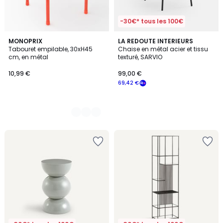
-30€* tous les 100€
2
MONOPRIX
LA REDOUTE INTERIEURS
Tabouret empilable, 30xH45
Chaise en métal acier et tissu
Couleurs
cm, en métal
texturé, SARVIO
10,99 €
99,00 €
69,42 €