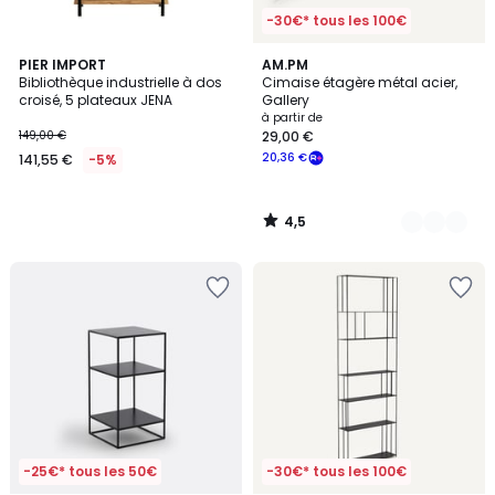
-30€* tous les 100€
4,5
PIER IMPORT
2
AM.PM
/ 5
Bibliothèque industrielle à dos
Cimaise étagère métal acier,
Couleurs
croisé, 5 plateaux JENA
Gallery
à partir de
149,00 €
29,00 €
20,36 €
141,55 €
-5%
4,5
/
5
-25€* tous les 50€
-30€* tous les 100€