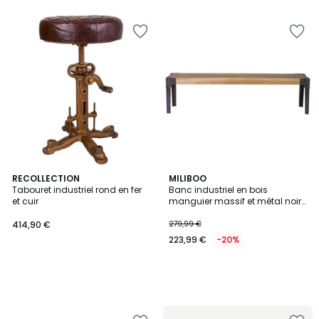
5
RECOLLECTION
MILIBOO
Tabouret industriel rond en fer
Banc industriel en bois
et cuir
manguier massif et métal noir
L180 cm MADISON
414,90 €
279,99 €
223,99 €
-20%