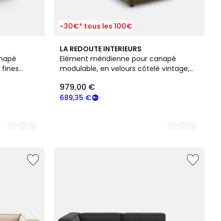
-30€* tous les 100€
4
LA REDOUTE INTERIEURS
Couleurs
anapé
Elément méridienne pour canapé
 fines
modulable, en velours côtelé vintage,
SEVEN
979,00 €
689,35 €