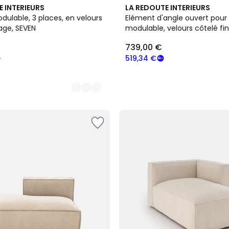
5
E INTERIEURS
LA REDOUTE INTERIEURS
Couleurs
ulable, 3 places, en velours
Elément d'angle ouvert pou
age, SEVEN
modulable, velours côtelé fin
SEVEN
739,00 €
519,34 €