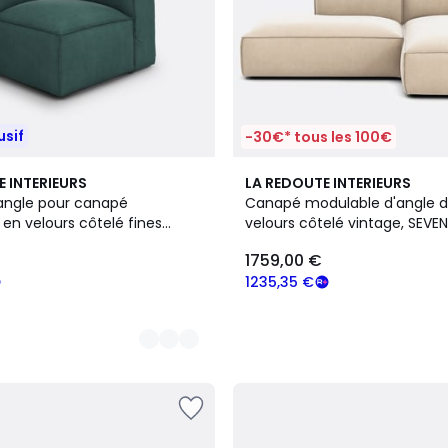
usif
-30€* tous les 100€
4
E INTERIEURS
LA REDOUTE INTERIEURS
Couleurs
angle pour canapé
Canapé modulable d'angle dr
en velours côtelé fines
velours côtelé vintage, SEVEN
EN
1759,00 €
1235,35 €