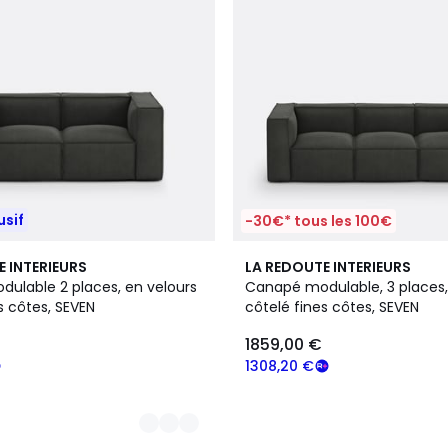
usif
-30€* tous les 100€
5
E INTERIEURS
LA REDOUTE INTERIEURS
Couleurs
ulable 2 places, en velours
Canapé modulable, 3 places,
s côtes, SEVEN
côtelé fines côtes, SEVEN
1859,00 €
1308,20 €