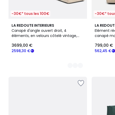
-30€* tous les 100€
-30€* tous
4
4
LA REDOUTE INTERIEURS
LA REDOUT
Couleurs
Couleurs
Canapé d'angle ouvert droit, 4
Elément ré
éléments, en velours côtelé vintage,
canapé mod
SEVEN
vintage, SE
3699,00 €
799,00 €
2598,30 €
562,45 €