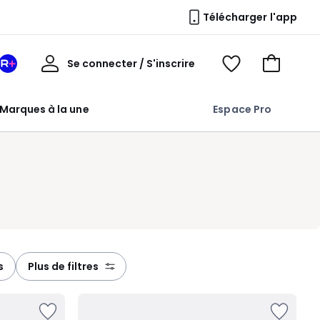
Télécharger l'app
Mon
Se connecter / S'inscrire
Mon
Voir
Voir
compte
espace
mes
mon
La
favoris
panier
Marques à la une
Espace Pro
Redoute
+
s
plus de filtres