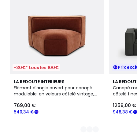
Prix excl
-30€* tous les 100€
4
5
LA REDOUTE INTERIEURS
LA REDOUT
Couleurs
Couleurs
Elément d'angle ouvert pour canapé
Canapé mod
modulable, en velours côtelé vintage,
côtelé fine
SEVEN
769,00 €
1259,00 €
540,34 €
948,38 €