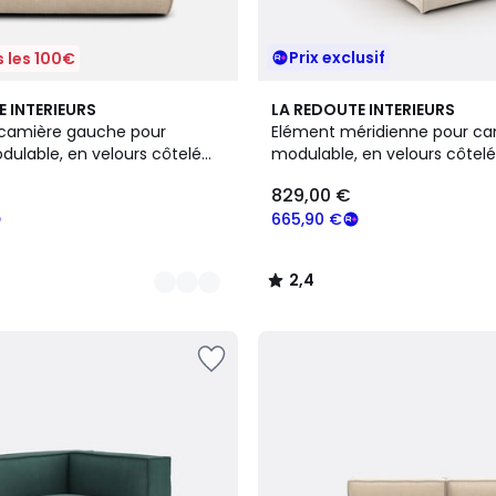
Prix exclusif
 les 100€
5
2,4
E INTERIEURS
LA REDOUTE INTERIEURS
Couleurs
/ 5
camière gauche pour
Elément méridienne pour c
ulable, en velours côtelé
modulable, en velours côtelé
VEN
côtes, SEVEN
829,00 €
665,90 €
2,4
/
5