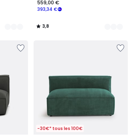
559,00 €
393,34 €
3,8
/
5
-30€* tous les 100€