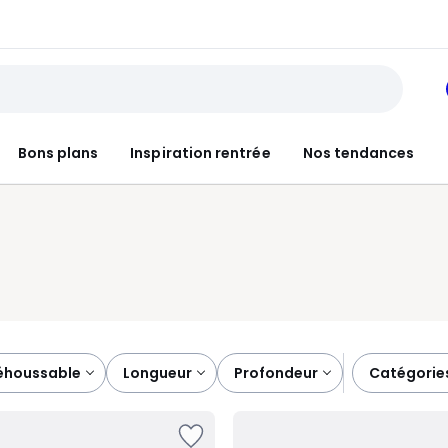
Bons plans
Inspiration rentrée
Nos tendances
déhoussable
longueur
profondeur
catégorie