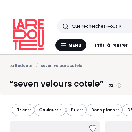
Rechercher
Derniers
Prêt-à-rentrer
MENU
Menu
articles
La
Redoute
vus
La Redoute
seven velours cotele
seven velours cotele
32
Trier
couleurs
prix
bons plans