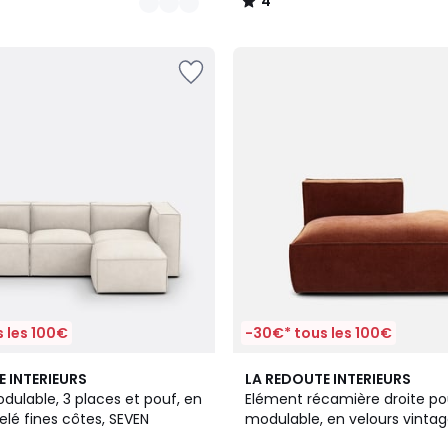
4
/
5
 les 100€
-30€* tous les 100€
4
E INTERIEURS
LA REDOUTE INTERIEURS
Couleurs
ulable, 3 places et pouf, en
Elément récamière droite p
elé fines côtes, SEVEN
modulable, en velours vintag
SEVEN