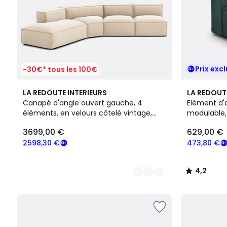
Prix excl
-30€* tous les 100€
4
5
4,2
LA REDOUTE INTERIEURS
LA REDOUT
Couleurs
Couleurs
/ 5
Canapé d'angle ouvert gauche, 4
Elément d'
éléments, en velours côtelé vintage,
modulable, 
SEVEN
côtes, SEV
3699,00 €
629,00 €
2598,30 €
473,80 €
4,2
/
5