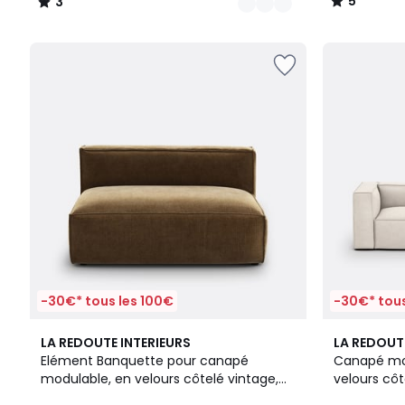
5
3
programme
/
/
pour
5
5
payer
à
la
place
519,76
€.
-30€* tous les 100€
-30€* tous
4
4
5
LA REDOUTE INTERIEURS
LA REDOUT
Couleurs
/
Couleurs
Elément Banquette pour canapé
Canapé mod
5
modulable, en velours côtelé vintage,
velours côt
SEVEN