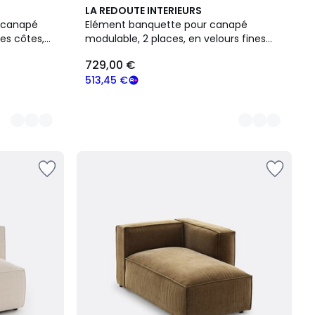
5
LA REDOUTE INTERIEURS
Couleurs
r canapé
Elément banquette pour canapé
es côtes,
modulable, 2 places, en velours fines
côtes, SEVEN
729,00 €
513,45 €