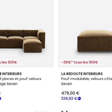
 les 100€
-30€* tous les 100€
4
4
E INTERIEURS
LA REDOUTE INTERIEURS
Couleurs
/
 places et pouf velours
Pouf modulable, velours côte
5
tage Seven
Seven
€
479,00 €
336,92 €