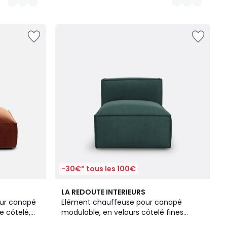
-30€* tous les 100€
5
3,8
LA REDOUTE INTERIEURS
Couleurs
/ 5
our canapé
Elément chauffeuse pour canapé
e côtelé,
modulable, en velours côtelé fines
côtes, SEVEN