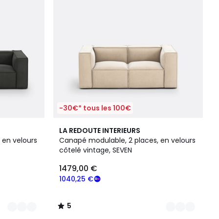
-30€* tous les 100€
4
5
LA REDOUTE INTERIEURS
Couleurs
/
 en velours
Canapé modulable, 2 places, en velours
5
côtelé vintage, SEVEN
1479,00 €
1040,25 €
5
/