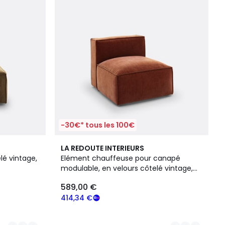
-30€* tous les 100€
4
LA REDOUTE INTERIEURS
Couleurs
lé vintage,
Elément chauffeuse pour canapé
modulable, en velours côtelé vintage,
SEVEN
589,00 €
414,34 €