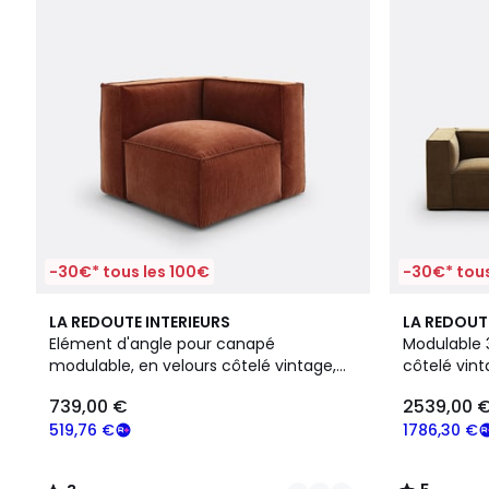
-30€* tous les 100€
-30€* tous
4
3
4
5
LA REDOUTE INTERIEURS
LA REDOUT
Couleurs
/
Couleurs
/
Elément d'angle pour canapé
Modulable 3
5
5
modulable, en velours côtelé vintage,
côtelé vin
739,00
SEVEN
739,00 €
2539,00 
€
souscrivez
519,76 €
1786,30 €
à
notre