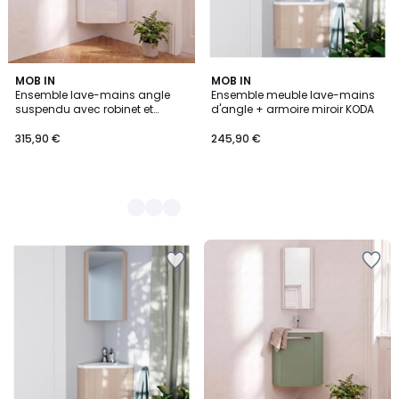
4
MOB IN
MOB IN
Ensemble lave-mains angle
Ensemble meuble lave-mains
Couleurs
suspendu avec robinet et
d'angle + armoire miroir KODA
armoire d'angle SKINO
315,90 €
245,90 €