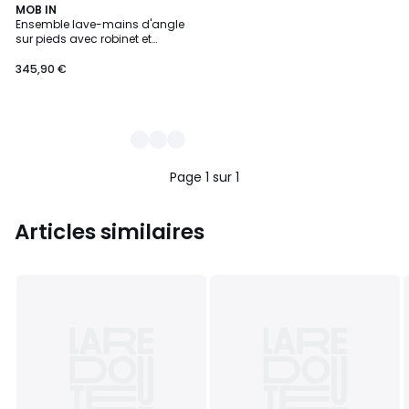
2
MOB IN
Ensemble lave-mains d'angle
Couleurs
sur pieds avec robinet et
armoire SORRENTO
345,90 €
Page 1 sur 1
Articles similaires