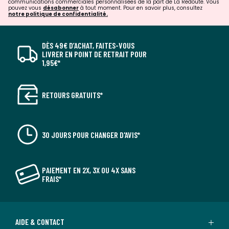
communications commerciales personnalisées de la part de La Redoute. Vous
pouvez vous
désabonner
à tout moment. Pour en savoir plus, consultez
notre politique de confidentialité.
DÈS 49€ D’ACHAT, FAITES-VOUS
LIVRER EN POINT DE RETRAIT POUR
1,95€*
RETOURS GRATUITS*
30 JOURS POUR CHANGER D'AVIS*
PAIEMENT EN 2X, 3X OU 4X SANS
FRAIS*
AIDE & CONTACT