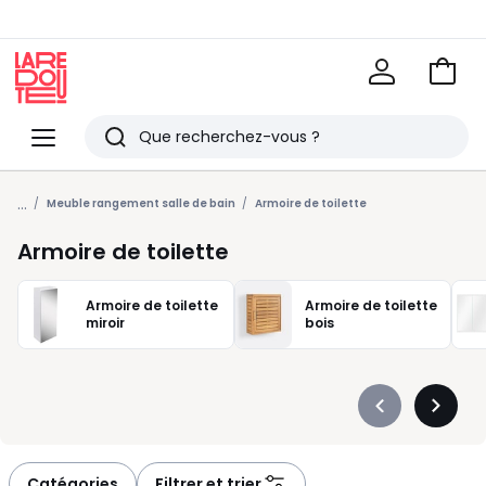
Voir
mon
La
panie
Redoute
Menu
Rechercher
Derniers
...
articles
Meuble rangement salle de bain
Armoire de toilette
vus
Armoire de toilette
Armoire de toilette
Armoire de toilette
miroir
bois
Précédent
Suivan
-
-
défiler
défiler
à
à
Catégories
Filtrer et trier