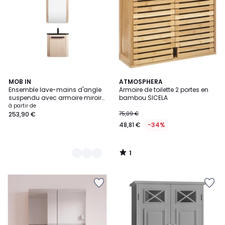
1
2
MOB IN
ATMOSPHERA
/
Ensemble lave-mains d'angle
Armoire de toilette 2 portes en
Couleurs
5
suspendu avec armoire miroir
bambou SICELA
SKINO
à partir de
253,90 €
75,09 €
48,81 €
-34%
1
/
5