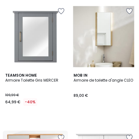
pour
payer
à
la
place
140,24
€.
TEAMSON HOME
MOB IN
Armoire Toilette Gris MERCER
Armoire de toilette d'angle CLEO
109,99 €
89,00 €
64,99 €
-40%