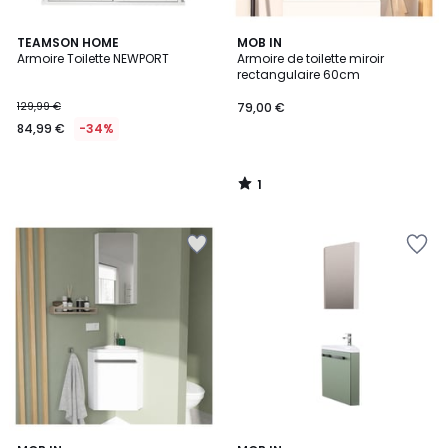
1
TEAMSON HOME
MOB IN
/
Armoire Toilette NEWPORT
Armoire de toilette miroir
5
rectangulaire 60cm
129,99 €
79,00 €
84,99 €
-34%
1
/
5