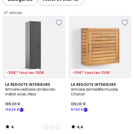
gauche
droite
37 articles
-30€* tous les 100€
-30€* tous les 100€
4
4,4
2
LA REDOUTE INTERIEURS
LA REDOUTE INTERIEURS
/
/ 5
Armoire vestiaire américain
Armoire de toilette murale,
Couleurs
5
métal acier, Hiba
Charon
199,00
199,00 €
139,00 €
€
140,24 €
97,62 €
souscrivez
à
notre
4
4,4
programme
/
/
5
5