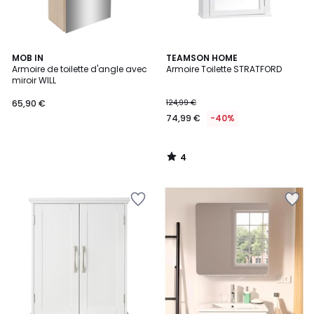
4
MOB IN
TEAMSON HOME
/
Armoire de toilette d'angle avec
Armoire Toilette STRATFORD
5
miroir WILL
65,90 €
124,99 €
74,99 €
-40%
4
/
5