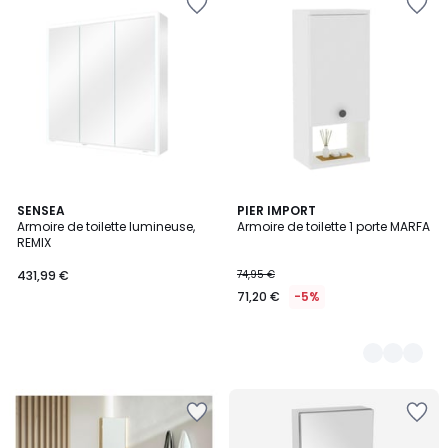
SENSEA
2
PIER IMPORT
Armoire de toilette lumineuse,
Armoire de toilette 1 porte MARFA
Couleurs
REMIX
431,99 €
74,95 €
71,20 €
-5%