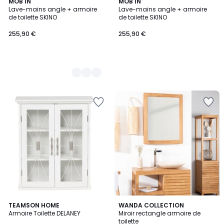
4
MOB IN
MOB IN
Lave-mains angle + armoire
Lave-mains angle + armoire
Couleurs
de toilette SKINO
de toilette SKINO
255,90 €
255,90 €
4,5
TEAMSON HOME
WANDA COLLECTION
/ 5
Armoire Toilette DELANEY
Miroir rectangle armoire de
toilette